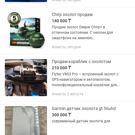
Алматы, сегодня
относительно подводной карты
глубин.
Chirp эхолот продам
140 000 ₸
Продам эхолот Deeper Chirp+ в
отличном состоянии. С чехлом для
смартфона на зимнюю
рыбалку(новый) Без чехла для
Алматы, сегодня
телефона цена:125000тг GPS / Wi-Fi /
Трехлучевой / Радиус действия 100м /
Глубина...
Продам кораблик с эхолотом
210 000 ₸
Flytec V803 Pro — встроенный эхолот с
GPS-навигатором и автопилотом,
полнофункциональный кораблик для
ловли приманки Модель V803 Pro,
Алматы, 2 августа
являющаяся улучшенной версией
V803 GPS, оснащена встроенным...
Garmin датчик эхолота gt 56uhd
300 000 ₸
современный датчик эхолота для