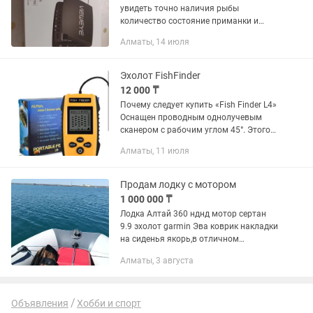
увидеть точно наличия рыбы
количество состояние приманки и
заинтересованность рыбы вашей
Алматы, 14 июля
наживки ,как в зимней рыбалки так и в
летней.
Эхолот FishFinder
12 000 ₸
Почему следует купить «Fish Finder L4»
Оснащен проводным однолучевым
сканером с рабочим углом 45°. Этого
достаточно, чтобы достоверно
Алматы, 11 июля
определить наличие рыбы в водоеме, а
так же узнать о типе его дна...
Продам лодку с мотором
1 000 000 ₸
Лодка Алтай 360 нднд мотор сертан
9.9 эхолот garmin Эва коврик накладки
на сиденья якорь,в отличном
состоянии мотор на объекте дно лодки
Алматы, 3 августа
забронировано.
Объявления
Хобби и спорт