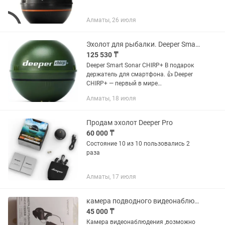
Алматы, 26 июля
Эхолот для рыбалки. Deeper Smart Sonar CHIRP+
125 530 ₸
Deeper Smart Sonar CHIRP+ В подарок
держатель для смартфона. 👍 Deeper
CHIRP+ — первый в мире
забрасываемый эхолот с GPS и Wi-Fi,
Алматы, 18 июля
использующий технологию CHIRP. Три
частоты сканирования, идеальная...
Продам эхолот Deeper Pro
60 000 ₸
Состояние 10 из 10 пользовались 2
раза
Алматы, 17 июля
камера подводного видеонаблюдения
45 000 ₸
Камера видеонаблюдения ,возможно