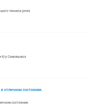
шого тенниса jonex
остоянии б/у Самовывоз
в отличном состоянии.
личном состоянии.