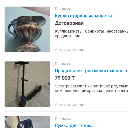
Реклама
Куплю старинные монеты
Договорная
Куплю монеты , банкноты , иностранны
предложение
Алматы, сегодня
Реклама
Продам электросамокат xiaomi m
79 000 ₸
Электросамокат xiaomi m365 pro, само
комплектующие оригинальные ничего 
продаём потому что не...
Алматы, сегодня
Реклама
Сумка для тениса