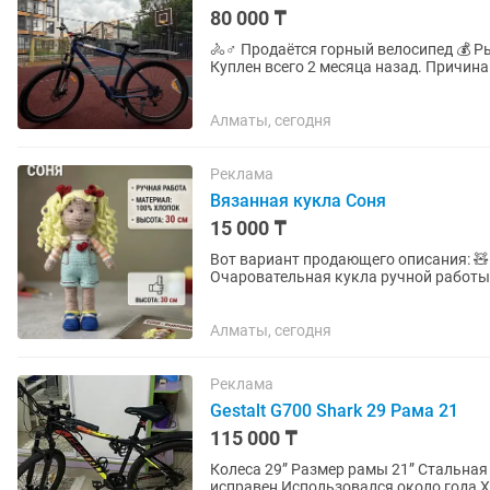
80 000 ₸
🚴♂️ Продаётся горный велосипед 💰 Рыночная цена: 170 000 тг 🔥 Цена продажи: 80 000 тг ✅
Куплен всего 2 месяца назад. Причина продажи: практически не пользовался, нет времени
кататься. Велосипед...
Алматы, сегодня
Реклама
Вязанная кукла Соня
15 000 ₸
Вот вариант продающего описания: 🧸 Вязаная кукла «Соня» — подарок, который запомнится!
Очаровательная кукла ручной работы,
приятная на ощупь — станет...
Алматы, сегодня
Реклама
Gestalt G700 Shark 29 Рама 21
115 000 ₸
Колеса 29” Размер рамы 21” Стальная рама Дисковые механические тормоза Полностью
исправен Использовался около года Хорошее техническое и внешнее состояние - на одной