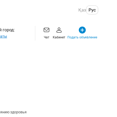
Қаз
Рус
 город:
маты
Чат
Кабинет
Подать объявление
оянию здоровья