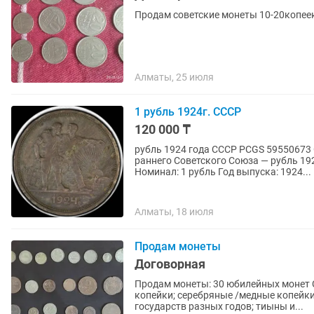
Продам советские монеты 10-20копее
Алматы, 25 июля
1 рубль 1924г. СССР
120 000 ₸
рубль 1924 года СССР PCGS 59550673
раннего Советского Союза — рубль 19
Номинал: 1 рубль Год выпуска: 1924...
Алматы, 18 июля
Продам монеты
Договорная
Продам монеты: 30 юбилейных монет СС
копейки; серебряные /медные копейк
государств разных годов; тиыны и...