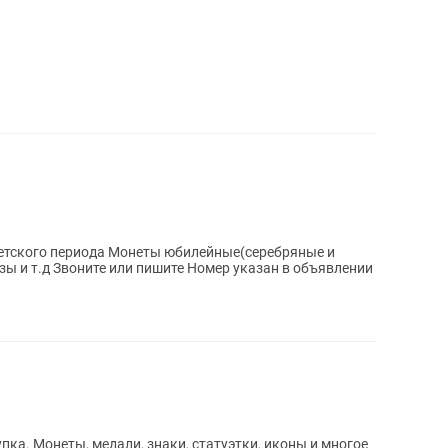
етского периода Монеты юбилейные(серебряные и
золотые) Каслинское литье, значки,вазы и т.д Звоните или пишите Номер указан в объявлении
пка. Монеты, медали, знаки, статуэтки, иконы и многое