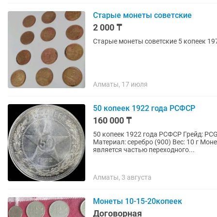
Старые монеты советские
2 000 ₸
Старые монеты советские 5 копеек 197
Алматы, 17 июля
50 копеек 1922 года РСФСР
160 000 ₸
50 копеек 1922 года РСФСР Грейд: PCGS MS 62 Номинал: 50 копеек Год выпуска: 1922
Материал: серебро (900) Вес: 10 г Монета отчеканена в первые годы Советской власти и
является частью переходного...
Алматы, 3 августа
Монеты 10-15-20копеек
Договорная