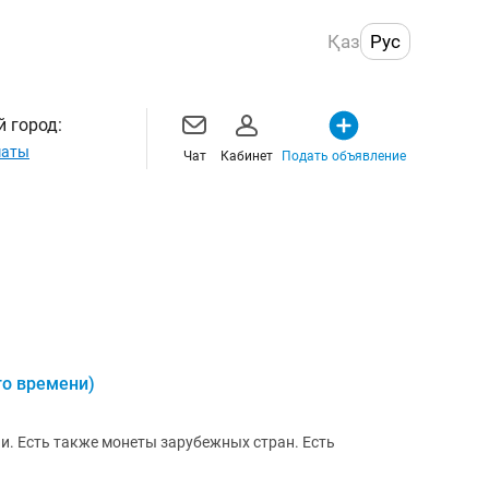
Қаз
Рус
 город:
маты
Чат
Кабинет
Подать объявление
го времени)
. Есть также монеты зарубежных стран. Есть
.