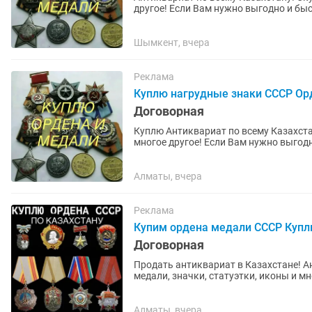
другое! Если Вам нужно выгодно и бы
нашими...
Шымкент, вчера
Реклама
Куплю нагрудные знаки СССР Ор
Договорная
Куплю Антиквариат по всему Казахстан
многое другое! Если Вам нужно выгод
воспользоваться нашими...
Алматы, вчера
Реклама
Купим ордена медали СССР Купл
Договорная
Продать антиквариат в Казахстане! А
медали, значки, статуэтки, иконы и м
антиквариат предлагаем...
Алматы, вчера