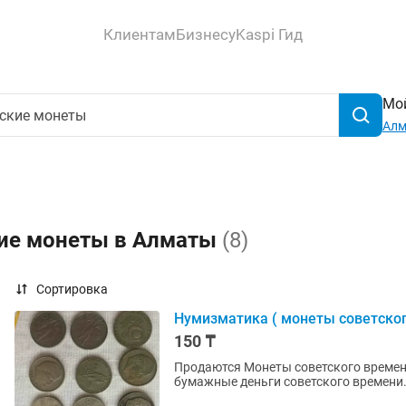
Клиентам
Бизнесу
Kaspi Гид
Мой
Ал
кие монеты в Алматы
(8)
Сортировка
Нумизматика ( монеты советско
150 ₸
Продаются Монеты советского времени
бумажные деньги советского времени