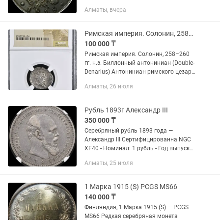
государственным гербом Российской
Алматы, вчера
империи. Экземпляр прошёл
профессиональную экспертизу и в
слазаключёнб...
Римская империя. Солонин, 258260 гг. н.э. Биллонный антониниан
100 000 ₸
Римская империя. Солонин, 258–260
гг. н.э. Биллонный антониниан (Double-
Denarius) Антониниан римского цезаря
и соправителя Солонина, сына
Алматы, 26 июля
императора Галлиена. Монета
отчеканена в период кризиса III...
Рубль 1893г Александр III
350 000 ₸
Серебряный рубль 1893 года —
Александр III Сертифицированна NGC
XF40 - Номинал: 1 рубль - Год выпуска:
1893 - Монарх: Александр III - Монетный
Алматы, 25 июля
двор:Санкт-Петербургский монетный
двор (СПБ) -...
1 Марка 1915 (S) PCGS MS66
140 000 ₸
Финляндия, 1 Марка 1915 (S) — PCGS
MS66 Редкая серебряная монета