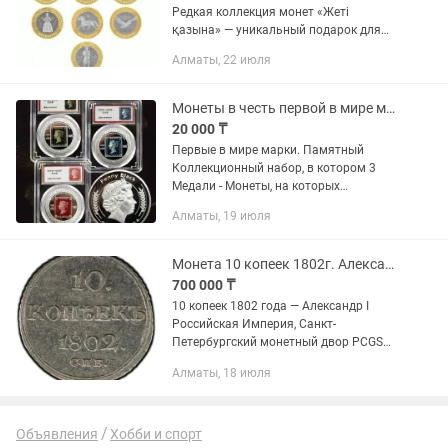
Редкая коллекция монет «Жеті
қазына» — уникальный подарок для
ценителей казахской культуры и
Алматы, 22 июля
коллекционеров! Высокое качество
чеканки Состояние: новые Год
выпуска:...
Монеты в честь первой в мире марки Чёрный Пенни и памятные монеты FIFA ФИФА
20 000 ₸
Первые в мире марки. Памятный
Коллекционный набор, в котором 3
Медали - Монеты, на которых
изображена самая первая марка в
Алматы, 19 июля
мире «Чёрный пенни», была выпущена
в честь 185-летию марки "Penny Black...
Монета 10 копеек 1802г. Александр I
700 000 ₸
10 копеек 1802 года — Александр I
Российская Империя, Санкт-
Петербургский монетный двор PCGS
сертификация: №56929017 Серебряная
Алматы, 18 июля
монета эпохи правления императора
Александра I, выпущенная в начале...
Объявления
Хобби и спорт