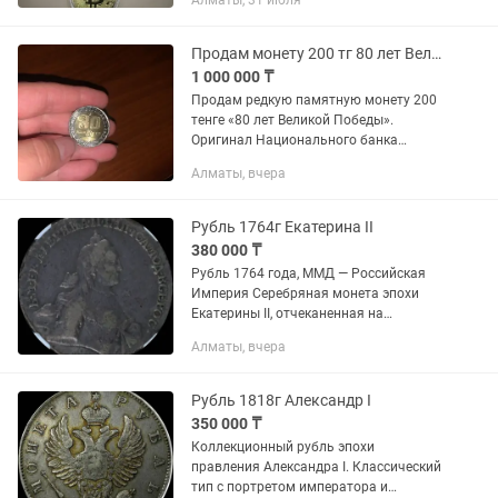
Алматы, 31 июля
на Подарок, в Криптовалюте,
Коллекция Ограниченного Издания с
Защитным Кейсом...
Продам монету 200 тг 80 лет Великой Победы
1 000 000 ₸
Продам редкую памятную монету 200
тенге «80 лет Великой Победы».
Оригинал Национального банка
Казахстана. Монета коллекционная,
Алматы, вчера
состояние отличное — без
повреждений и потертостей. Отличный
вариант...
Рубль 1764г Екатерина II
380 000 ₸
Рубль 1764 года, ММД — Российская
Империя Серебряная монета эпохи
Екатерины II, отчеканенная на
Московском монетном дворе.
Алматы, вчера
Сертифицирована NGC с грейдом VF
20 что подтверждает подлинность и...
Рубль 1818г Александр I
350 000 ₸
Коллекционный рубль эпохи
правления Александра I. Классический
тип с портретом императора и