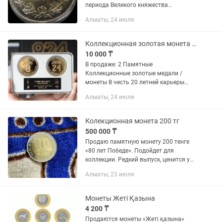
периода Великого княжества
Финляндского при Российской
Алматы, 24 июля
империи. - Номинал: 1 марка - Год
выпуска: 1915 - Монетный двор:...
Коллекционная золотая монета медаль в честь баскетболиста Коби Брайант
10 000 ₸
В продаже: 2 Памятные
Коллекционные золотые медали /
монеты В честь 20 летней карьеры
великого баскетболиста Коби
Алматы, 24 июля
Брайанта и клуба Lakers 8 / 24 Коби
Бин Брайант — американский
баскетболист,...
Колекционная монета 200 тг
500 000 ₸
Продаю памятную монету 200 тенге
«80 лет Победе». Подойдет для
коллекции. Редкий выпуск, ценится у
коллекционеров
Алматы, 23 июля
Монеты Жеті Қазына
4 200 ₸
Продаются монеты «Жеті қазына»