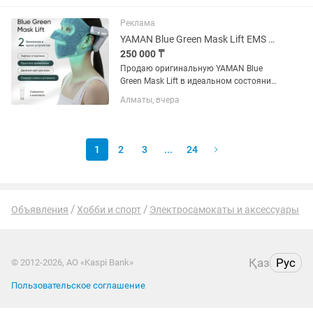
приложений. Полностью исправен,
работает без нареканий. В...
Реклама
YAMAN Blue Green Mask Lift EMS LED Япония Оригинал Как Новая
250 000 ₸
Продаю оригинальную YAMAN Blue
Green Mask Lift в идеальном состоянии.
Устройство использовалось всего
Алматы, вчера
один раз исключительно для
распаковки, обзора и проверки
работоспособности. После этого
было...
1
2
3
...
24
Объявления
Хобби и спорт
Электросамокаты и аксессуары
Қаз
Рус
© 2012-2026, АО «Kaspi Bank»
Пользовательское соглашение