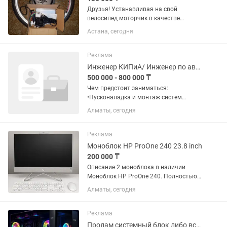
Друзья! Устанавливая на свой
велосипед моторчик в качестве
помошника Вы получаете Велосипед с
Астана, сегодня
двигателем который согласно "Закона
о дородном движении" Ст. 1 п6.
относится к категории велосипеды
Реклама
(Не...
Инженер КИПиА/ Инженер по автоматике ОВиК
500 000 - 800 000 ₸
Чем предстоит заниматься:
•Пусконаладка и монтаж систем
автоматики: oНаладка, настройка и
Алматы, сегодня
запуск систем автоматики и
управления приточной и вытяжной
вентиляцией. oРасключение
Реклама
сигнальных и силовых...
Моноблок HP ProOne 240 23.8 inch
200 000 ₸
Описание 2 моноблока в наличии
Моноблок HP ProOne 240. Полностью
интегрированные и
Алматы, сегодня
автоматизированные функции
микропрограммной экосистемы HP
BIOSphere 6-го поколения позволяют
Реклама
повысить...
Продам системный блок либо все и сразу