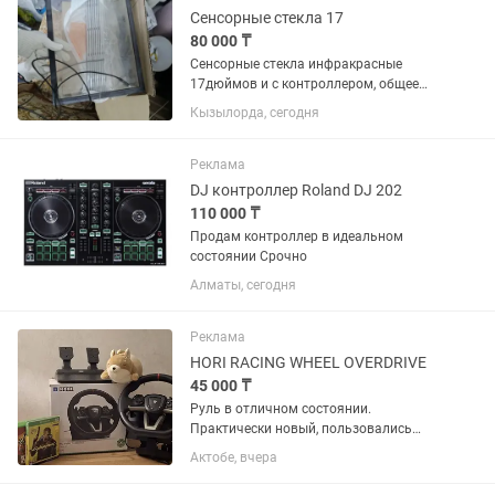
Сенсорные стекла 17
80 000 ₸
Сенсорные стекла инфракрасные
17дюймов и с контроллером, общее
количество 10 штук, в отличном
Кызылорда, сегодня
состоянии. Цена за все 80000 тенге без
торга. Внимание: 1) Только прямые
сделки 2) Удаленных покупок и...
Реклама
DJ контроллер Roland DJ 202
110 000 ₸
Продам контроллер в идеальном
состоянии Срочно
Алматы, сегодня
Реклама
HORI RACING WHEEL OVERDRIVE
45 000 ₸
Руль в отличном состоянии.
Практически новый, пользовались
редко и аккуратно. Педали газ, тормоз
Актобе, вчера
Длина кабеля 3 м. Особенности
коробка передач. •Вращение на 180⁰ и