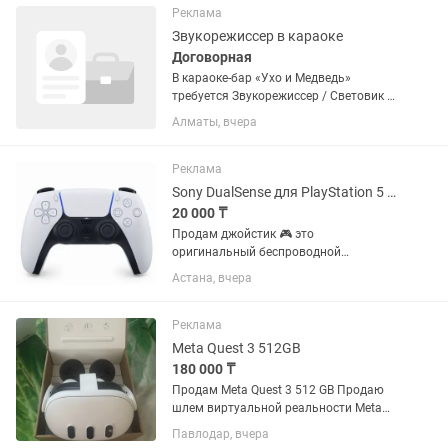
270⁰. •Руль не использовался для...
Реклама
Звукорежиссер в караоке
Договорная
В караоке-бар «Ухо и Медведь»
требуется Звукорежиссер / Световик 🎤
• Мы ищем человека, который умеет
Алматы, вчера
создавать идеальный баланс звука,
настраивать свет под настроение зала
и помогать нашим гостям...
Реклама
Sony DualSense для PlayStation 5 в белом цвете.
20 000 ₸
Продам джойстик 🎮 это
оригинальный беспроводной
контроллер Sony DualSense для
Астана, вчера
PlayStation 5 в белом цвете.Геймпад
оснащен тактильной отдачей,
адаптивными триггерами и
Реклама
встроенным микрофоном. •...
Meta Quest 3 512GB
180 000 ₸
Продам Meta Quest 3 512 GB Продаю
шлем виртуальной реальности Meta
Quest 3 на 512 ГБ. Отлично подходит
Павлодар, вчера
для игр, просмотра фильмов и VR-