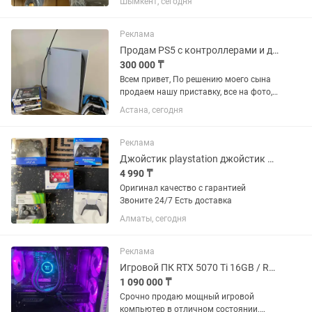
Шымкент, сегодня
Рассмотрю вариант оптовой продажи.
220 В компьютер контроллері.
мәжбүрлі газ су...
Реклама
Продам PS5 с контроллерами и дисками
300 000 ₸
Всем привет, По решению моего сына
продаем нашу приставку, все на фото,
состояние хорошее, играли не часто не
Астана, сегодня
роняли
Реклама
Джойстик playstation джойстик дуалшок контроллер геймпад джойстик оригинал
4 990 ₸
Оригинал качество с гарантией
Звоните 24/7 Есть доставка
Алматы, сегодня
Реклама
Игровой ПК RTX 5070 Ti 16GB / Ryzen 7 5700X3D / 64GB / NVMe / Водянка,Wi-Fi
1 090 000 ₸
Срочно продаю мощный игровой
компьютер в отличном состоянии.