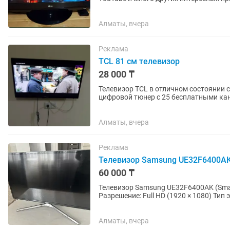
забрать через курьера.
Алматы, вчера
Реклама
TCL 81 см телевизор
28 000 ₸
Телевизор TCL в отличном состоянии с диаг
цифровой тюнер с 25 бесплатными каналами. Пульт в комплекте. Самовы
забрать через курьера.
Алматы, вчера
Реклама
Телевизор Samsung UE32F6400AK 
60 000 ₸
Телевизор Samsung UE32F6400AK (Smart TV) 32” (81 см) Диа
Разрешение: Full HD (1920 × 1080) Тип экрана: LED Smart TV: Есть (Samsung Smart Hub) Частота
обновления: 200...
Алматы, вчера