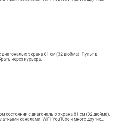
агональю экрана 81 см (32 дюйма). Пульт в
е забрать через курьера.
ном состоянии с диагональю экрана 81 см (32 дюйма).
латными каналами. WiFi, YouTube и много других