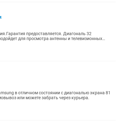
м
ия.Гарантия предоставляется. Диагональ 32
подойдет для просмотра антенны и телевизионных
а....
amsung в отличном состоянии с диагональю экрана 81
2 дюйма). Пульт в комплекте. Самовывоз или можете забрать через курьера.