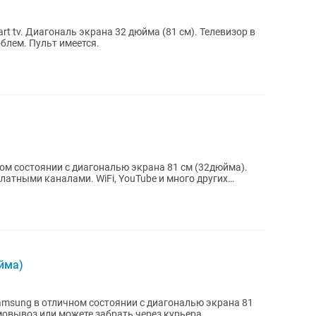
Телевизор в
блем. Пульт имеется.
чном состоянии с диагональю экрана 81 см (32дюйма).
латными каналами. WiFi, YouTube и много других
йма)
amsung в отличном состоянии с диагональю экрана 81
2 дюйма). Пульт в комплекте. Самовывоз или можете забрать через курьера.