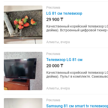
Реклама
LG 81 см телевизор
29 900 ₸
Качественный корейский телевизор LG
дюйма). Встроенный цифровой тюнер с 25 бесплатными каналами. Пульт в комплекте.
Самовывоз или можете забрать...
Алматы, вчера
Реклама
Телевизор LG 81 см
20 000 ₸
Качественный корейский телевизор LG
дюйма). Пульт в
Алматы, вчера
Реклама
Samsung 81 см smart tv телевизо