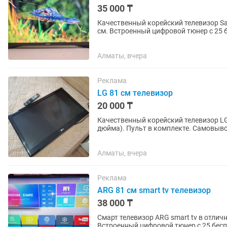
35 000 ₸
Качественный корейский телевизор S
см. Встроенный цифровой тюнер с 25 бесплатными каналами. Пульт в комплекте. Самовывоз
или можете забрать через...
Алматы, вчера
Реклама
LG 81 см телевизор
20 000 ₸
Качественный корейский телевизор LG
дюйма). Пульт в
Алматы, вчера
Реклама
ARG 81 см smart tv телевизор
38 000 ₸
Смарт телевизор ARG smart tv в отлич
Встроенный цифровой тюнер с 25 бесп