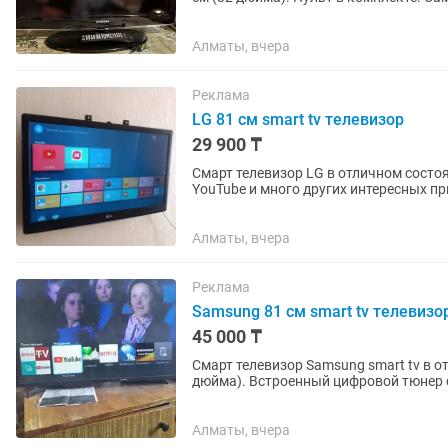
Алматы, вчера
Реклама
LG 81 см smart tv телевизор
29 900 ₸
Смарт телевизор LG в отличном состояни
YouTube и много других интересных приложений. Пульт в комплекте. С
забрать через курьера.
Алматы, вчера
Реклама
Samsung 81 см smart tv телевизо
45 000 ₸
Смарт телевизор Samsung smart tv в о
дюйма). Встроенный цифровой тюнер с 25 бесплатными каналами. WiFi, YouTube и много
других интересных...
Алматы, вчера