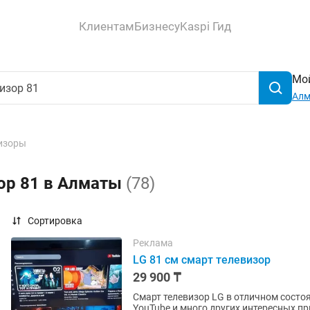
Клиентам
Бизнесу
Kaspi Гид
Мой
Ал
изоры
зор 81 в Алматы
(78)
Сортировка
Реклама
LG 81 см смарт телевизор
29 900 ₸
Смарт телевизор LG в отличном состояни
YouTube и много других интересных приложений. Пульт в комплекте. С