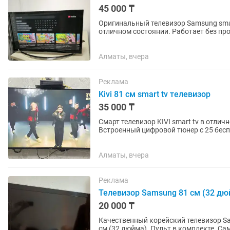
45 000 ₸
Оригинальный телевизор Samsung smart tv. Диагональ экрана 32 дюйма (81 см). 
отличном состоянии. Работает без про
Алматы, вчера
Реклама
Kivi 81 см smart tv телевизор
35 000 ₸
Смарт телевизор KIVI smart tv в отли
Встроенный цифровой тюнер с 25 бесп
интересных...
Алматы, вчера
Реклама
Телевизор Samsung 81 см (32 дю
20 000 ₸
Качественный корейский телевизор S
см (3