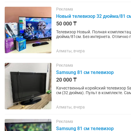
Реклама
Новый телевизор 32 дюйма/81 с
50 000 ₸
Телевизор Новый. Полная комплектац
дюйма/81см. Без интернета. Отлично 
приставок, а также в качестве монитор
Алматы, вчера
Реклама
Samsung 81 см телевизор
20 000 ₸
Качественный корейский телевизор S
см (3
Алматы, вчера
Реклама
Samsung 81 см телевизор