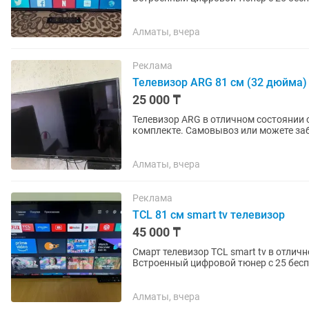
интересных...
Алматы, вчера
Реклама
Телевизор ARG 81 см (32 дюйма)
25 000 ₸
Телевизор ARG в отличном состоянии с ди
комплекте. Самовывоз или может
Алматы, вчера
Реклама
TCL 81 см smart tv телевизор
45 000 ₸
Смарт телевизор TCL smart tv в отлич
Встроенный цифровой тюнер с 25 бесп
интересных...
Алматы, вчера