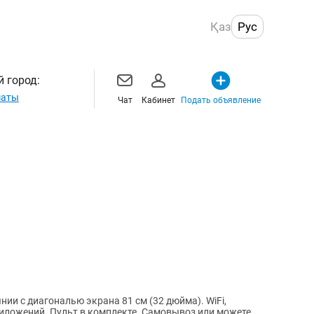
Қаз
Рус
 город:
маты
Чат
Кабинет
Подать объявление
и с диагональю экрана 81 см (32 дюйма). WiFi,
амовывоз или можете