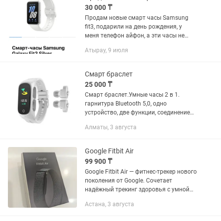
30 000 ₸
Продам новые смарт часы Samsung
fit3, подарили на день рождения, у
меня телефон айфон, а эти часы не
поддерживает IOS, связи с этим
Атырау, 9 июля
продаю.
Смарт браслет
25 000 ₸
Смарт браслет.Умные часы 2 в 1.
гарнитура Bluetooth 5,0, одно
устройство, две функции, соединение
Bluetooth, сопряжение в одно касание с
Алматы, 3 августа
музыкальными устройствами, новый
опыт для умных Носимых...
Google Fitbit Air
99 900 ₸
Google Fitbit Air — фитнес-трекер нового
поколения от Google. Сочетает
надёжный трекинг здоровья с умной
аналитикой от Google в одном
Астана, 3 августа
приложении. Главные особенности: -
Оптический датчик пульса для...