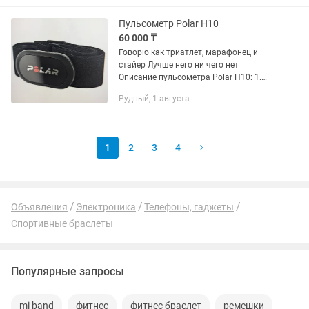
Пульсометр Polar H10
60 000 ₸
Говорю как триатлет, марафонец и
стайер Лучше него ни чего нет
Описание пульсометра Polar H10: 1.
Точность и подключение: Polar H10
Рудный, 1 августа
обеспечивает максимальную точность
измерения сердечного ритма....
1
2
3
4
Объявления
Электроника
Телефоны, гаджеты
Спортивные браслеты
Популярные запросы
mi band
фитнес
фитнес браслет
ремешки