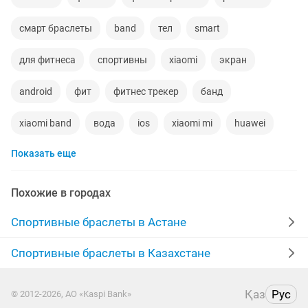
смарт браслеты
band
тел
smart
для фитнеса
спортивны
xiaomi
экран
android
фит
фитнес трекер
банд
xiaomi band
вода
ios
xiaomi mi
huawei
Показать еще
умные
xiaomi smart
часы
band 4
ремешки для
актив
smart часы
каробка
Похожие в городах
телефон android
mi 1
корпус
android часы
Спортивные браслеты в Астане
band 2
часы новые
ремешок для часов
Спортивные браслеты в Казахстане
смарт
габариты
samsung galaxy
трекер
Қаз
Рус
© 2012-2026, АО «Kaspi Bank»