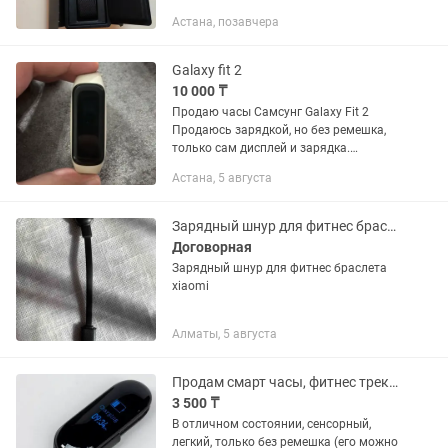
Астана, позавчера
Galaxy fit 2
10 000 ₸
Продаю часы Самсунг Galaxy Fit 2
Продаюсь зарядкой, но без ремешка,
только сам дисплей и зарядка.
Ремешок надо будет докупать
Астана, 5 августа
отдельно Продаю потому что не
пользуюсь
Зарядный шнур для фитнес браслета xiaomi
Договорная
Зарядный шнур для фитнес браслета
xiaomi
Алматы, 5 августа
Продам смарт часы, фитнес трекер Mi Band 3
3 500 ₸
В отличном состоянии, сенсорный,
легкий, только без ремешка (его можно