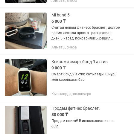
Алматы, вчера
Mi band 5
6 000 ₸
Считай новый фитнесс браслет , долгое
время лежали просто , распаковал
дней 5 назад, понравились, решил
новую модель взять Полный комплект
Алматы, вчера
еще чехол один в подарок новый ,
состояние идеал Без торга...
Ксиаоми смарт бэнд 9 актив
9 000 ₸
Смарт бэнд 9 актив сатылады. Шнуры
мен каропкасы бар
Кызылорда, позавчера
Продам фитнес браслет.
80 000 ₸
Продам новый! В использовании не
был.