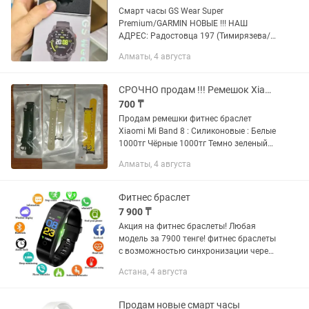
Смарт часы GS Wear Super
Premium/GARMIN НОВЫЕ !!! НАШ
АДРЕС: Радостовца 197 (Тимирязева/
Радостовца) С 13:00 до 18:00 ВТ-ВС (В
Алматы, 4 августа
понедельник выходной день) Доставка
по Алматы в день заказа, По...
СРОЧНО продам !!! Ремешок Xiaomi Mi Band 8 фитнес браслет.
700 ₸
Продам ремешки фитнес браслет
Xiaomi Mi Band 8 : Силиконовые : Белые
1000тг Чёрные 1000тг Темно зеленый
1000тг Берёзовый 1000тг Кожа
Алматы, 4 августа
нейлоновый : Белый 7.000тг Жёлтый
7.000тг Металлические...
Фитнес браслет
7 900 ₸
Акция на фитнес браслеты! Любая
модель за 7900 тенге! фитнес браслеты
с возможностью синхронизации через
Bluetooth телефона
Астана, 4 августа
Пыленепроницаемые,
водонепроницаемые Время работы в
режиме ожидания 7...
Продам новые смарт часы