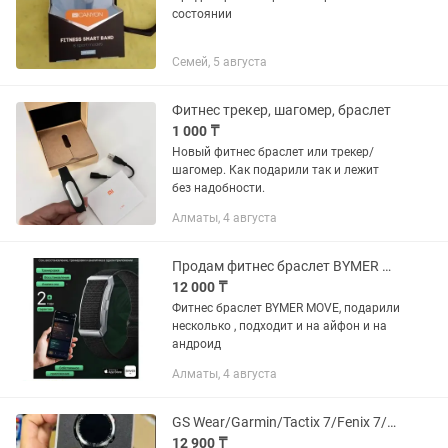
состоянии
Семей, 5 августа
Фитнес трекер, шагомер, браслет
1 000 ₸
Новый фитнес браслет или трекер/
шагомер. Как подарили так и лежит
без надобности.
Алматы, 4 августа
Продам фитнес браслет BYMER MOVE
12 000 ₸
Фитнес браслет BYMER MOVE, подарили
несколько , подходит и на айфон и на
андроид
Алматы, 4 августа
GS Wear/Garmin/Tactix 7/Fenix 7/GPS/NFC/Звонки, Уведомления
12 900 ₸