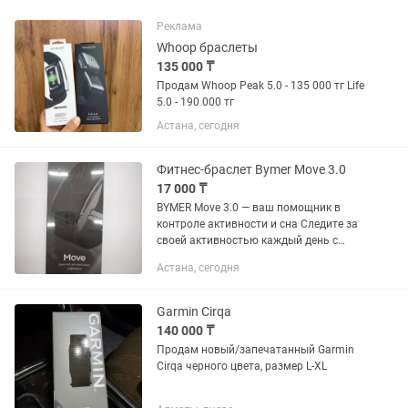
Реклама
Whoop браслеты
135 000 ₸
Продам Whoop Peak 5.0 - 135 000 тг Life
5.0 - 190 000 тг
Астана, сегодня
Фитнес-браслет Bymer Move 3.0
17 000 ₸
BYMER Move 3.0 — ваш помощник в
контроле активности и сна Следите за
своей активностью каждый день с
фитнес-браслетом BYMER Move 3.0.
Астана, сегодня
Устройство помогает учитывать шаги,
активные калории и общий...
Garmin Cirqa
140 000 ₸
Продам новый/запечатанный Garmin
Cirqa черного цвета, размер L-XL