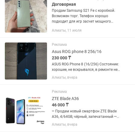
Договорная
Продам Samsung S21 Fe с коробкой.
Возможен торг. Телефон хорошо
подходит для игр засчет мощного
процессора и экрана 120 герц
Алматы, 11 июля
Реклама
Asus ROG phone 8 256/16
230 000 ₸
ASUS ROG Phone 8 (16/256) Состояние:
хорошее, не вскрывался, в ремонте не
был Характеристики: • 16 ГБ ОЗУ / 256
Алматы, вчера
ГБ • Мощный флагман — тянет любые
игры • Процессор Snapdragon 8 gen 3 •
AMOLED дисплей,...
Реклама
ZTE Blade A36
46 000 ₸
•• Продам новый смартфон ZTE Blade
A36, 4/64GB, чёрный, запечатанный ••
ДОСТАВКА БЕСПЛАТНАЯ! (Алматы)
Алматы, вчера
ТОРГ! • Экран: 6.75 дюйма, IPS LCD,
разрешение 720 × 1600 пикселей,