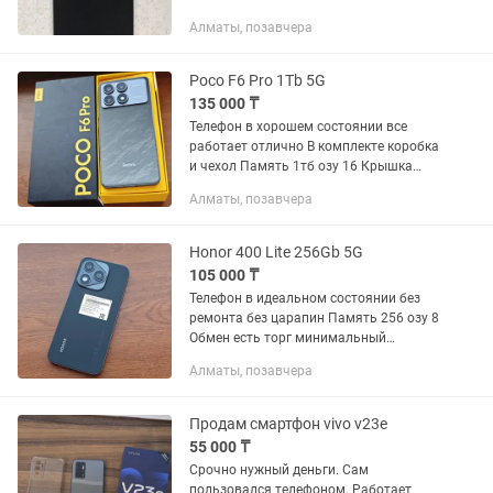
Алматы, позавчера
Poco F6 Pro 1Tb 5G
135 000 ₸
Телефон в хорошем состоянии все
работает отлично В комплекте коробка
и чехол Память 1тб озу 16 Крышка
меняли на оригинал Обмен есть торг
Алматы, позавчера
минимальный Звоните в любое время
Honor 400 Lite 256Gb 5G
105 000 ₸
Телефон в идеальном состоянии без
ремонта без царапин Память 256 озу 8
Обмен есть торг минимальный
Звоните в любое время Возможно
Алматы, позавчера
доставка
Продам смартфон vivo v23e
55 000 ₸
Срочно нужный деньги. Сам
пользовался телефоном. Работает