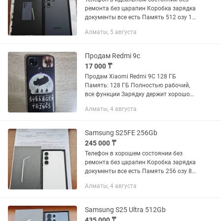
ремонта без царапин Коробка зарядка
документы все есть Память 512 озу 12
Snabdragon 8 gen 3 Обмен есть торг
Алматы, 5 августа
минимальный Звоните в любое время
Возможно доставка
Продам Redmi 9c
17 000 ₸
Продам Xiaomi Redmi 9C 128 ГБ
Память: 128 ГБ Полностью рабочий,
все функции Зарядку держит хорошо
Телефон в хорошем состоянии, есть
Алматы, 4 августа
следы использования.Иногда может
немного подлагивать, но для...
Samsung S25FE 256Gb
245 000 ₸
Телефон в хорошем состоянии без
ремонта без царапин Коробка зарядка
документы все есть Память 256 озу 8
Батарейка держит отлично Обмен есть
Алматы, 4 августа
торг минимальный Звоните в любое
время Возможно...
Samsung S25 Ultra 512Gb
435 000 ₸