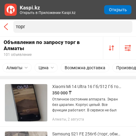
Kaspi.kz
Открыть
Открыть в Приложении Kaspi.kz
Объявления по запросу торг в
Алматы
101 объявление
Алматы
Цена
Возможна доставка
Производ
Xiaomi Mi 14 Ultra 16 Гб/512 Гб торг уместен
350 000 ₸
Отличное состояние аппарата. Экран
без царапин. Корпус целый. Все
функции работают. В сервисе не был
Алматы, 2 августа
Samsung S21 FE 256гб (торг, обмен есть)