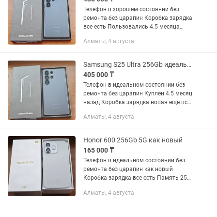
Телефон в хорошем состоянии без
ремонта без царапин Коробка зарядка
все есть Пользовались 4.5 месяца
Память 512 озу 12 Snabdragon 8 Elite
Алматы, 4 августа
Обмен есть торг минимальный
Звоните в любое время...
Samsung S25 Ultra 256Gb идеальный
405 000 ₸
Телефон в идеальном состоянии без
ремонта без царапин Куплен 4.5 месяц
назад Коробка зарядка новая еще все
есть Память 256 озу 12 Snabdragon 8
Алматы, 4 августа
Elite Обмен есть торг минимальный
Звоните в любое...
Honor 600 256Gb 5G как новый
165 000 ₸
Телефон в идеальном состоянии без
ремонта без царапин как новый
Коробка зарядка все есть Память 256
озу 8+16 турбо Батарейка 6520 Обмен
Алматы, 4 августа
есть торг минимальный Звоните в
любое время возможно доставка