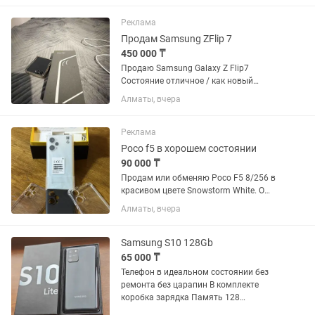
Реклама
Продам Samsung ZFlip 7
450 000 ₸
Продаю Samsung Galaxy Z Flip7
Состояние отличное / как новый
Работает идеально, без лагов
Алматы, вчера
Складной экран без проблем Полный
комплект (коробка, зарядка) Очень
стильный и удобный телефон
Реклама
Причина...
Poco f5 в хорошем состоянии
90 000 ₸
Продам или обменяю Poco F5 8/256 в
красивом цвете Snowstorm White. О
смартфоне: Состояние: Отличное,
Алматы, вчера
полностью рабочий (камеры, NFC,
отпечаток пальца — всё работает на
100%). Экран чистый, без...
Samsung S10 128Gb
65 000 ₸
Телефон в идеальном состоянии без
ремонта без царапин В комплекте
коробка зарядка Память 128
Батарейка держит отлично Обмен есть