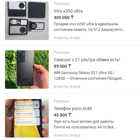
частота обновления 90...
Реклама
Vivo x200 ultra
405 000 ₸
Продам vivo x200 ultra в идеальном
состоянии память 16/512 Аккумулятор
100 % полный комплект В комплекте
Алматы, вчера
новый чехол ксунд Перекупам не
отвечаю Минимальный торг
Реклама
Самсунг с 21 ультра обмен есть!
89 000 ₸
### Samsung Galaxy S21 Ultra 5G /
128GB — Отличное состояние Продаю
или меняю мощный флагман Samsung
Алматы, вчера
Galaxy S21 Ultra с объемом памяти 128
ГБ. Состояние: Телефон в отличном
внешнем и техническом...
Реклама
Телефон poco xc40
45 000 ₸
Торг есть Был куплен для работы
Почти не пользовались 64 гб Все
работает В ремонте не был
Алматы, вчера