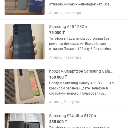
отлично, никаких неполадок нет. Всё
родное, ничего не ремонтировалось и
Алматы, позавчера
не менялось. Экран и корпус без
трещин и сколов. В комплекте...
Samsung A25 128Gb
75 000 ₸
Телефон в идеальном состоянии без
ремонта без царапин Все работает
отлично Память 128 озу 6 Батарейка
держит отлично Обмен есть торг
Алматы, позавчера
минимальный Звоните в любое время
продам Смартфон Samsung Galaxy A56 5G 8 ГБ/128 ГБ зеленый
150 000 ₸
Продам Samsung Galaxy A56 (128 ГБ) в
красивом зеленом цвете. Телефон в
состоянии нового. Пользовались
очень бережно. Без царапин,
Алматы, 5 августа
потертостей и сколов. ✔ Полностью
исправен, работает идеально. ✔ Не...
Samsung S24 Ultra 512Gb
355 000 ₸
Телефон в идеальном состоянии без