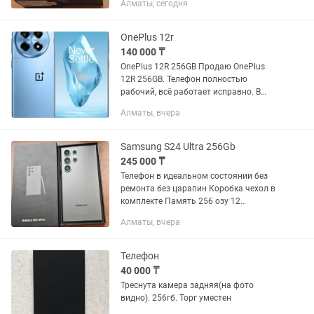
Алматы, сегодня
торг минимальный Звоните в любое
время Возможно доставка
OnePlus 12r
140 000 ₸
OnePlus 12R 256GB Продаю OnePlus
12R 256GB. Телефон полностью
рабочий, всё работает исправно. В
комплекте: коробка, оригинальная
Алматы, вчера
зарядка и кабель. Состояние хорошее .
Цена: 120 000 тг, небольшой торг...
Samsung S24 Ultra 256Gb
245 000 ₸
Телефон в идеальном состоянии без
ремонта без царапин Коробка чехол в
комплекте Память 256 озу 12
Snabdragon 8 gen 3 Единственный
Алматы, вчера
минус на фото на работу никак не
влияет вы можете поддержать его...
Телефон
40 000 ₸
Треснута камера задняя(на фото
видно). 256гб. Торг уместен