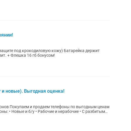
оянии!
В защите под крокодиловую кожу) Батарейка держит
т не тупит. + Флешка 16 гб бонусом!
 и новые). Выгодная оценка!
дным ценам