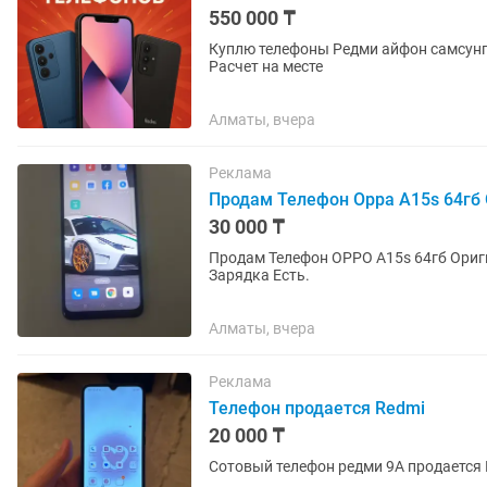
550 000 ₸
Куплю телефоны Редми айфон самсунг Хорошая оценка. Сломанные тоже Сами приед
Расчет на месте
Алматы, вчера
Реклама
Продам Телефон Орра А15s 64гб
30 000 ₸
Продам Телефон OPPO A15s 64гб Ори
Зарядка Есть.
Алматы, вчера
Реклама
Телефон продается Redmi
20 000 ₸
Сотовый телефон редми 9А продается 