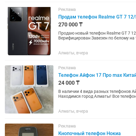
Реклама
Продам телефон Realme GT 7 12/5
270 000 ₸
Продаю новый телефон Realme GT 7 12/512 Black Абсолютно новый, запечатанный
Верифицирован Завезен по бело
Алматы, вчера
Реклама
Телефон Айфон 17 Про max Китай 
24 000 ₸
В наличии 4 вида разных телефонов 
Находимся город Алматы! Все телефоны Китай. Гарантия на заводской бр
разбитом состоянии, не...
Алматы, вчера
Реклама
Кнопочный телефон Нокиа