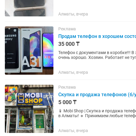
Алматы, вчера
Реклама
Продам телефон в хорошем сост
35 000 ₸
Телефон с документами в коробке!!! 
очень хорошо. Хозяин. Работае
Алматы, вчера
Реклама
Скупка и продажа телефонов (б/у
5 000 ₸
📱 Mobi Shop | Скупка и продажа телефонов Покупаем и продаем телефоны по выго
в Алматы! 🔹 Принимаем любые телефоны: • Новые и б/у • Рабочие и нерабочие • С разбитым
экраном • После воды •...
Алматы, вчера