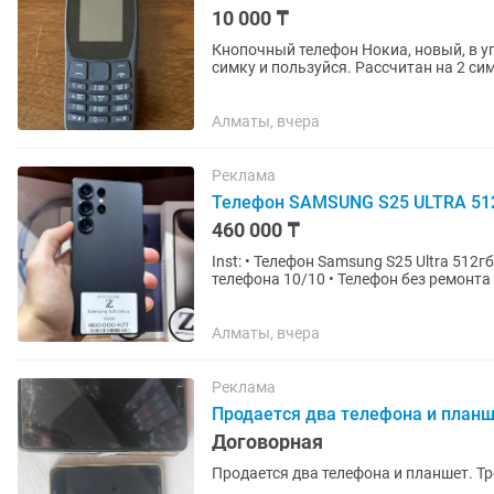
10 000 ₸
Кнопочный телефон Нокиа, новый, в 
симку и пользуйся. Рассчитан на 2 си
подзарядок. Made in...
Алматы, вчера
Реклама
Телефон SAMSUNG S25 ULTRA 512
460 000 ₸
Inst: • Телефон Samsung S25 Ultra 512гб • Цена 460.000тг • Комплект: Коробка • Состояние
телефона 10/10 • Телефон без ремонта и скрытых дефектов • 
Бесплатная...
Алматы, вчера
Реклама
Продается два телефона и план
Договорная
Продается два телефона и планшет. Тр