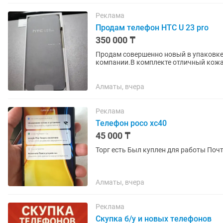
Реклама
Продам телефон HTC U 23 pro
350 000 ₸
Продам совершенно новый в упаковке
компании.В комплекте отличный кожа
Айфон заткнут за пояс НТС. Камеры зву
Алматы, вчера
Реклама
Телефон poco xc40
45 000 ₸
Алматы, вчера
Реклама
Скупка б/у и новых телефонов