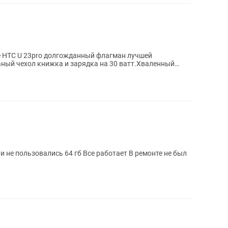
 HTC U 23pro долгожданный флагман лучшей
ный чехол книжка и зарядка на 30 ватт.Хваленный
к и...
Торг есть Был куплен для работы Почти не пользовались 64 гб Все работает В ремонте не был