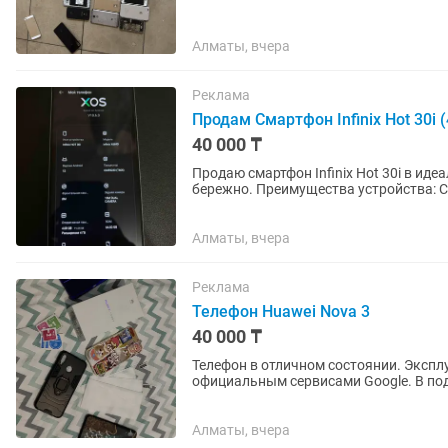
Алматы, вчера
Реклама
Продам Смартфон Infinix Hot 30i 
40 000 ₸
Продаю смартфон Infinix Hot 30i в ид
бережно. Преимущества устройства: Состояние: Экран и корпус без дефектов, всё работает
безупречно. ...
Алматы, вчера
Реклама
Телефон Huawei Nova 3
40 000 ₸
Телефон в отличном состоянии. Экспл
официальным сервисами Google. В под
Алматы, вчера