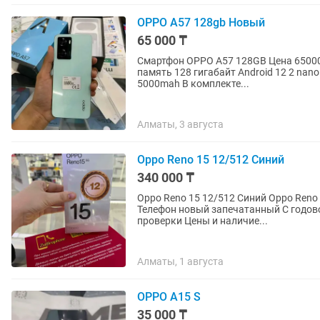
OPPO A57 128gb Новый
65 000 ₸
Смартфон OPPO A57 128GB Цена 65000 тенге 8-ми
память 128 гигабайт Android 12 2 nano sim Камера 50мп+2мп Селфи камера 8мп Батарея
5000mah В комплекте...
Алматы, 3 августа
Oppo Reno 15 12/512 Синий
340 000 ₸
Oppo Reno 15 12/512 Синий Oppo Reno 14F 8/256 Зеленый, Синйи Oppo Reno 13F 8/256 Черный
Телефон новый запечатанный С годовой гарантией Верифицированный В оригинале любые
проверки Цены и наличие...
Алматы, 1 августа
OPPO A15 S
35 000 ₸