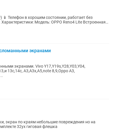
 без
ая
 сломанными экранами
ными экранами. Vivo Y17,Y19s,Y28,Y03,Y04,
13,и 13с,14c, А3,А3х,А5,note 8,9,Oppo A3,
..
ки, экран по краям небольшие повреждения но на
комплекте 32ух гиговая флешка