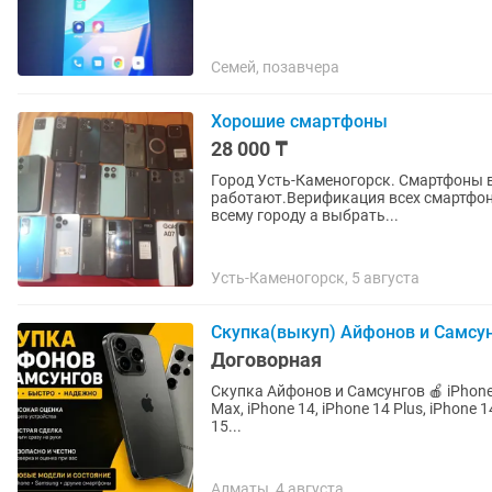
Семей, позавчера
Хорошие смартфоны
28 000 ₸
Город Усть-Каменогорск. Смартфоны в
работают.Верификация всех смартфоно
всему городу а выбрать...
Усть-Каменогорск, 5 августа
Скупка(выкуп) Айфонов и Самсу
Договорная
Скупка Айфонов и Самсунгов 🍎 iPhone: iPhone 13, iPhone 13 mini, iPhone 13 Pro, iPhone 13 Pro
Max, iPhone 14, iPhone 14 Plus, iPhone 1
15...
Алматы, 4 августа