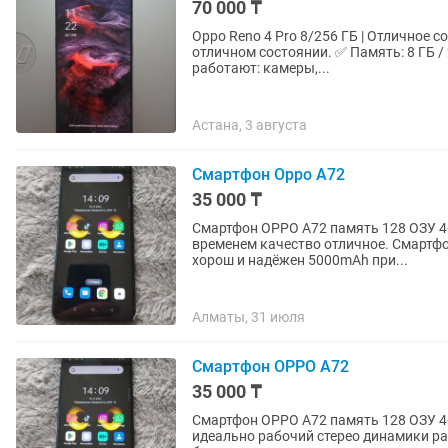
70 000 ₸
Oppo Reno 4 Pro 8/256 ГБ | Отличное 
отличном состоянии. ✅ Память: 8 ГБ / 256 ГБ ✅ Телефон полностью исправен
работают: камеры,...
Астана, 3 августа
Смартфон Орро А72
35 000 ₸
Смартфон ОРРО А72 память 128 ОЗУ 4
временем качество отличное. Смартф
хорош и надёжен 5000mAh при...
Алматы, 31 июля
Смартфон ОРРО А72
35 000 ₸
Смартфон ОРРО А72 память 128 ОЗУ 
идеально рабочий стерео динамики ра