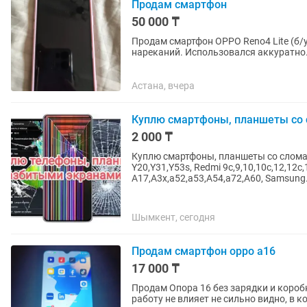
Продам смартфон
50 000 ₸
Продам смартфон OPPO Reno4 Lite (б/у) 📱 Телефон в хорошем состоянии, работает
нареканий. Использовался аккуратно. Характеристики: Модель: OPPO Reno4 Lite Встроенн
память: 128 ГБ ...
Астана, вчера
Куплю смартфоны, планшеты со
2 000 ₸
Куплю смартфоны, планшеты со сломан
Y20,Y31,Y53s, Redmi 9c,9,10,10c,12,12с,
А17,A3x,a52,a53,A54,a72,A60, Samsung.
Шымкент, сегодня
Продам смартфон oppo а16
17 000 ₸
Продам Опора 16 без зарядки и короб
работу не влияет не сильно видно, в 