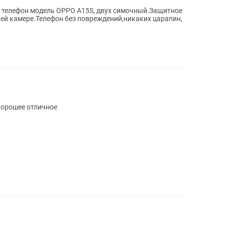
 телефон модель OPPO A15S, двух симочный.Защитное
ней камере.Телефон без повреждений,никаких царапин,
 хорошее отличное