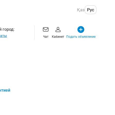
Қаз
Рус
 город:
маты
Чат
Кабинет
Подать объявление
нтией