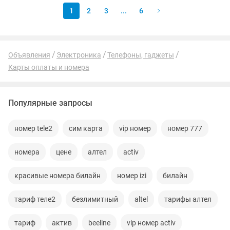
1
2
3
...
6
Объявления
Электроника
Телефоны, гаджеты
Карты оплаты и номера
Популярные запросы
номер tele2
сим карта
vip номер
номер 777
номера
цене
алтел
activ
красивые номера билайн
номер izi
билайн
тариф теле2
безлимитный
altel
тарифы алтел
тариф
актив
beeline
vip номер activ