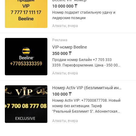
10 000 000 ₸
Номер подарит стабильную удачу и
лидерские позиции
Алматы, вчера
Реклама
VIP-номер Beeline
350 000 ₸
Продам номер Билайн +7 705 333
3359. Переоформление. Цена - 350 000
тг.
Алматы, вчера
Номер Activ VIP (безлимитный интернет)
100 000 ₸
Номер Activ VIP: +77000877708. Новый
номер без активации. Тариф
"Реальный Безлимит S". Абонентская
плата: 4390 тг. Полный безлимит
Алматы, вчера
интернета без ограничений + 200
минут разговоров. Внутри сети...