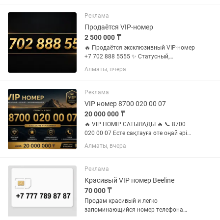
беспокоить
Реклама
Продаётся VIP-номер
2 500 000 ₸
🔥 Продаётся эксклюзивный VIP-номер
+7 702 888 5555 ✨ Статусный,
красивый и легко запоминающийся
Алматы, вчера
номер. Идеально подойдёт для
бизнеса, рекламы, личного бренда или
тех, кто ценит престиж. ✅...
Реклама
VIP номер 8700 020 00 07
20 000 000 ₸
🔥 VIP НӨМІР САТЫЛАДЫ 🔥 📞 8700
020 00 07 Есте сақтауға өте оңай әрі
ерекше комбинация. ✅ VIP нөмір ✅
Алматы, вчера
Ресми тіркелген ✅ Қайта рәсімдеуге
дайын ✅ SIM-карта сыйлыққа беріледі
💰 Бағасы: 20 000 000...
Реклама
Красивый VIP номер Beeline
70 000 ₸
Продам красивый и легко
запоминающийся номер телефона
Beeline. Номер: +7 777 789 87 87 Цена: