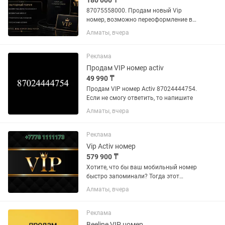
180 000 ₸
87075558000. Продам новый Vip
номер, возможно переоформление в
любом городе РК, через офис
Алматы, вчера
оператора. Хороший/выгодный тариф
уже подключен в комплект. Строгий, и
солидный номер, для деловых, и...
Реклама
Продам VIP номер activ
49 990 ₸
Продам VIP номер Activ 87024444754.
Если не смогу ответить, то напишите
Алматы, вчера
Реклама
Vip Activ номер
579 900 ₸
Хотите, что бы ваш мобильный номер
быстро запоминали? Тогда этот
красивый номер +7 778 11111173 для
Алматы, вчера
Вас. Номер с переоформлением. Для
бизнеса самый хороший номер.
Реклама
Beeline VIP номер