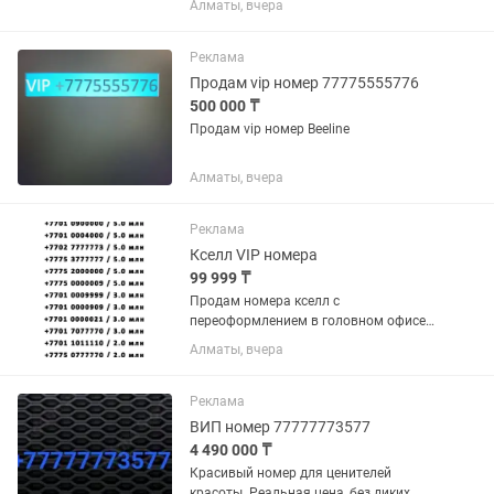
Алматы, вчера
70 000 тенге Отлично подойдёт для
бизнеса, рекламы, работы с клиентами
или личного...
Реклама
Продам vip номер 77775555776
500 000 ₸
Продам vip номер Beeline
Алматы, вчера
Реклама
Кселл VIP номера
99 999 ₸
Продам номера кселл с
переоформлением в головном офисе
на нового владельца все официально.
Алматы, вчера
НОМЕРА МОЖНО КУПИТЬ В
РАССРОЧКУ ЧЕРЕЗ КАСПИ БАНКА
ЕСТЬ КОМИССИЯ БАНКА !!!
Реклама
ВИП номер 77777773577
4 490 000 ₸
Красивый номер для ценителей
красоты. Реальная цена, без диких