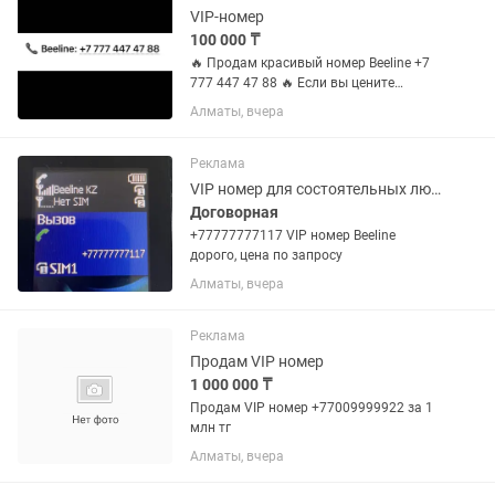
номер VIP. Можно...
VIP-номер
100 000 ₸
🔥 Продам красивый номер Beeline +7
777 447 47 88 🔥 Если вы цените
красивые и легко запоминающиеся
Алматы, вчера
номера — этот вариант для вас! ✔️
Легко запоминается. ✔️ Отлично
подходит для бизнеса, рекламы и...
Реклама
VIP номер для состоятельных людей
Договорная
+77777777117 VIP номер Beeline
дорого, цена по запросу
Алматы, вчера
Реклама
Продам VIP номер
1 000 000 ₸
Продам VIP номер +77009999922 за 1
млн тг
Алматы, вчера