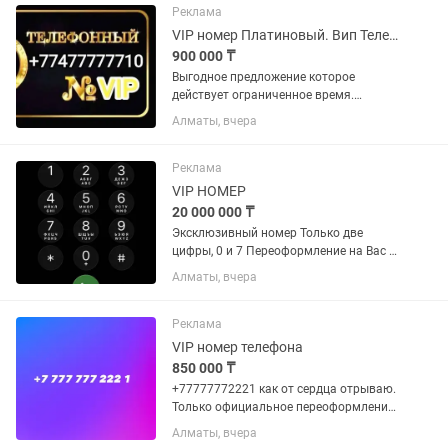
Реклама
VIP номер Платиновый. Вип Теле2, Vip Tele2 номер все 777777 семерки. Круто
900 000 ₸
Выгодное предложение которое
действует ограниченное время.
Успейте приобрести. Продам крутой
Алматы, вчера
VIP номер Платиновый, Лучший
подарок для близкого человека. Также
для тех кто хочет подчеркнуть свой...
Реклама
VIP НОМЕР
20 000 000 ₸
Эксклюзивный номер Только две
цифры, 0 и 7 Переоформление на Вас в
салоне Торг уместен
Алматы, вчера
Реклама
VIP номер телефона
850 000 ₸
+77777772221 как от сердца отрываю.
Только официальное переоформление
в офисе Beeline. Перекупщикам с
Алматы, вчера
неадекватными предложениями не