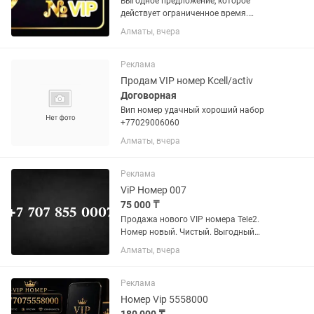
Выгодное предложение, которое
действует ограниченное время.
Официально переоформление. Успейте
Алматы, вчера
приобрести. Продам VIP номер Теле2,
Крутой номер, для бизнеса.
Платиновый номер. Best номер...
Реклама
Продам VIP номер Kcell/activ
Договорная
Вип номер удачный хороший набор
+77029006060
Алматы, вчера
Реклама
ViP Номер 007
75 000 ₸
Продажа нового VIP номера Tele2.
Номер новый. Чистый. Выгодный
тариф. Цена за 95 000 тыс. тенге Без
Алматы, вчера
торга! Официальное переоформление в
любом городе РК.
Реклама
Номер Vip 5558000