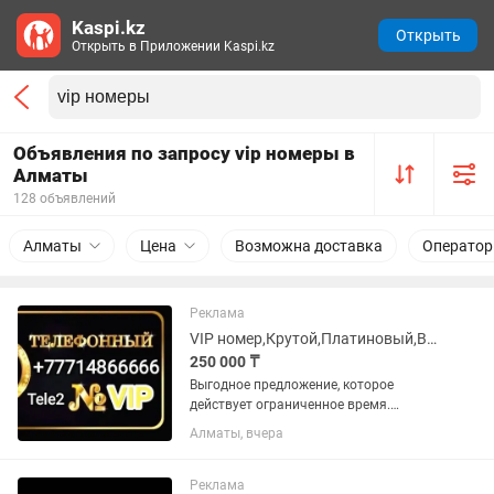
Kaspi.kz
Открыть
Открыть в Приложении Kaspi.kz
Объявления по запросу vip номеры в
Алматы
128 объявлений
Алматы
Цена
Возможна доставка
Оператор
Реклама
VIP номер,Крутой,Платиновый,Вип,Акция,Симкарта,Теле2,Sim,Тариф,Number,
250 000 ₸
Выгодное предложение, которое
действует ограниченное время.
Успейте приобрести. Продам VIP
Алматы, вчера
номер Теле2, Крутой номер, для
бизнеса. Платиновый номер. С
хорошим выгодным тарифам. Best
Реклама