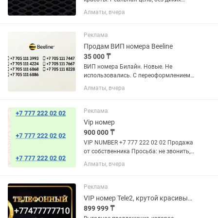
накруток. Пусть принесет радость
Алматы, вчера
хорошему человеку.
Реклама
Продам ВИП номера Beeline
35 000 ₸
ВИП номера Билайн. Новые. Не
использовались. С переоформлением
в офисе Билайн. На балансе - 0 тенге
Алматы, вчера
Цена - 35 000 тенге за номер.
Окончательно.
Реклама
Vip номер
900 000 ₸
VIP NUMBER +7 777 222 02 02 Продажа
от собственника Просьба: не звонить,
писать на номер;
Алматы, вчера
Реклама
VIP номер Tele2, крутой красивый номер. Вип номер.Семерки,Симкарта,Платина
899 999 ₸