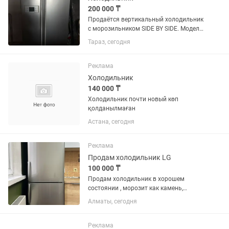
200 000 ₸
Продаётся вертикальный холодильник
с морозильником SIDE BY SIDE. Модель
GR-B207WLQA. Б/у в хорошем
Тараз, сегодня
состоянии. Самовывоз. Возможно
доставка при договорённости. Торг
уместен
Реклама
Холодильник
140 000 ₸
Холодильник почти новый көп
қолданылмаған
Астана, сегодня
Реклама
Продам холодильник LG
100 000 ₸
Продам холодильник в хорошем
состоянии , морозит как камень,
продукты не портятся, вместительный.
Алматы, сегодня
Только самовывоз
Реклама