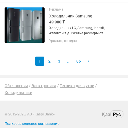
проверены, почищены с паром и
обслужены. Резинки целые, дверцы
Реклама
хорошо...
Холодильник Samsung
49 900 ₸
Холодильник LG, Samsung, Indesit,
Атлант и т.д. Разные размеры от
маленького данного до большого двух
Уральск, сегодня
метрового. Всё холодильники
проверены, почищены с паром и
обслужены. Резинки целые, дверцы
хорошо...
1
2
3
...
86
Объявления
Электроника
Техника для кухни
Холодильники
Қаз
Рус
© 2012-2026, АО «Kaspi Bank»
Пользовательское соглашение