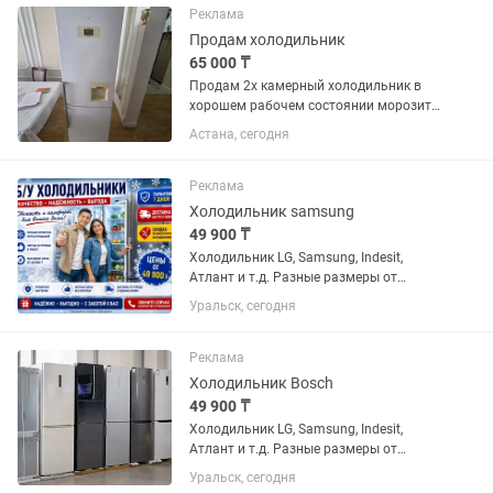
Реклама
Продам холодильник
65 000 ₸
Продам 2х камерный холодильник в
хорошем рабочем состоянии морозит
и холодит марка LG No Frost высота
Астана, сегодня
1,90 см ширина 60см все как на фото
бу без ремонта без запаха чистый.
Есть и стиральная машина...
Реклама
Холодильник samsung
49 900 ₸
Холодильник LG, Samsung, Indesit,
Атлант и т.д. Разные размеры от
маленького данного до большого двух
Уральск, сегодня
метрового. Всё холодильники
проверены, почищены с паром и
обслужены. Резинки целые, дверцы
Реклама
хорошо...
Холодильник Bosch
49 900 ₸
Холодильник LG, Samsung, Indesit,
Атлант и т.д. Разные размеры от
маленького данного до большого двух
Уральск, сегодня
метрового. Всё холодильники