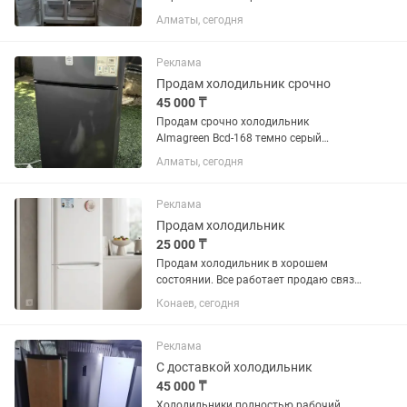
45тыс и выше
Алматы, сегодня
Реклама
Продам холодильник срочно
45 000 ₸
Продам срочно холодильник
Almagreen Bcd-168 темно серый
ширина 47см глубина 47см высота
Алматы, сегодня
100см покупался полтора года назад, в
отличном состоянии, не шумит можете
предложить свою цену
Реклама
Продам холодильник
25 000 ₸
Продам холодильник в хорошем
состоянии. Все работает продаю связи
купили новую
Конаев, сегодня
Реклама
С доставкой холодильник
45 000 ₸
Холодильники полностью рабочий