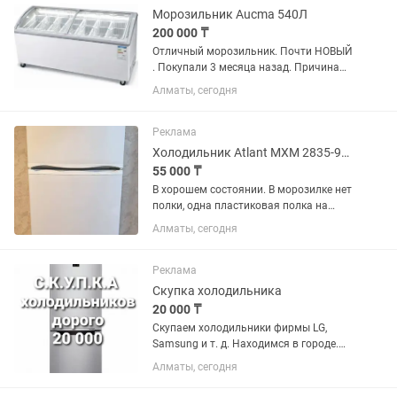
Морозильник Aucma 540Л
200 000 ₸
Отличный морозильник. Почти НОВЫЙ
. Покупали 3 месяца назад. Причина
продажи закрытия магазина. Восток
Алматы, сегодня
85см ширина 150 см глубина 70 см
Реклама
Холодильник Atlant МХМ 2835-90 белый
55 000 ₸
В хорошем состоянии. В морозилке нет
полки, одна пластиковая полка на
дверце сломана. В эксплуатации 2
Алматы, сегодня
года. Технические
характеристикиГабариты (ВхШхГ): 163
х 60 х 64.5 см.Общий объем: 280
Реклама
литров...
Скупка холодильника
20 000 ₸
Скупаем холодильники фирмы LG,
Samsung и т. д. Находимся в городе.
Сами приедем и сами заберем.
Алматы, сегодня