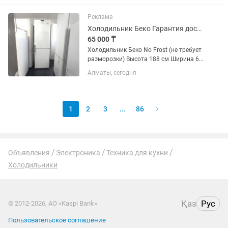
магазина и мастера с более чем 10
летним опытом работы. Все
Реклама
холодильники...
Холодильник Беко Гарантия доставка
65 000 ₸
Холодильник Беко No Frost (не требует
разморозки) Высота 188 см Ширина 60
см Глубина 65 см ✅ Продажа б/у
Алматы, сегодня
холодильников с официальной
гарантией 2 месяца от магазина и
мастера с более чем 10 летним...
1
2
3
...
86
Объявления
Электроника
Техника для кухни
Холодильники
Қаз
Рус
© 2012-2026, АО «Kaspi Bank»
Пользовательское соглашение