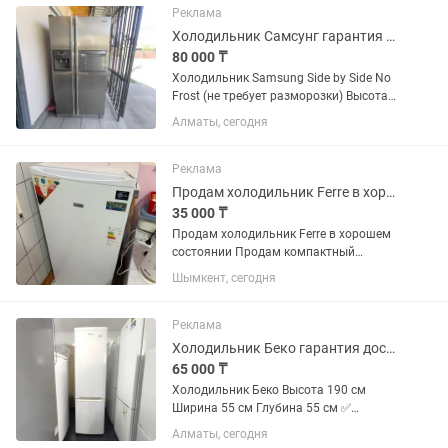
мастера с более чем 10 летним...
Реклама
Холодильник Самсунг гарантия и доставка
80 000 ₸
Холодильник Samsung Side by Side No
Frost (не требует разморозки) Высота
176 см Ширина 91 см Глубина 70 см ✅
Алматы, сегодня
Продажа б/у холодильников с
официальной гарантией 2 месяца от
магазина и мастера с более...
Реклама
Продам холодильник Ferre в хорошем состоянии
35 000 ₸
Продам холодильник Ferre в хорошем
состоянии Продам компактный
холодильник Ferre в хорошем рабочем
Шымкент, сегодня
состоянии. Размеры: Высота — 110 см
Ширина — 55 см Глубина — 55 см ✔️
Морозильная камера. ✔️...
Реклама
Холодильник Беко гарантия доставка
65 000 ₸
Холодильник Беко Высота 190 см
Ширина 55 см Глубина 55 см ✅
Продажа б/у холодильников с
Алматы, сегодня
официальной гарантией 2 месяца от