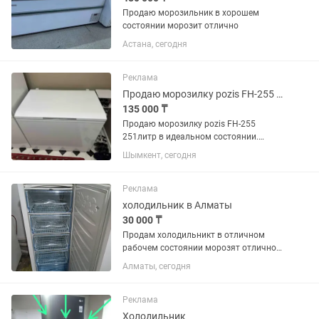
Продаю морозильник в хорошем
состоянии морозит отлично
Астана, сегодня
Реклама
Продаю морозилку pozis FH-255 251литр в идеальном состоянии.
135 000 ₸
Продаю морозилку pozis FH-255
251литр в идеальном состоянии.
Хорошее качество данной модели и
Шымкент, сегодня
металл прочный и толстый 135тыс
Реклама
холодильник в Алматы
30 000 ₸
Продам холодильникт в отличном
рабочем состоянии морозят отлично
цены разные от 30000 и выше
Алматы, сегодня
Реклама
Холодильник