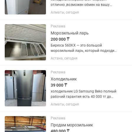
отлично ,возможен обмен на вашу
нерабочую с вашей доплатой рн
Алматы, сегодня
калкаман,30тыс и выше
Реклама
Морозильный ларь
200 000 ₸
Бирюса 560KX — это большой
морозильный ларь, который подходит
для хранения крупных запасов
Астана, сегодня
продуктов. Основные характеристики:
Общий объем: 510 л. Габариты (Ш × Г ×
В): 179 × 66,5 × 81 см. ...
Реклама
Холодильник
39 000 ₸
холодильник LG Samsung Beko полный
рабочий гарантия есть 40 000 тг до
150 000 тг много сразу
Алматы, сегодня
Реклама
Продам морозильник
480 000 ₸