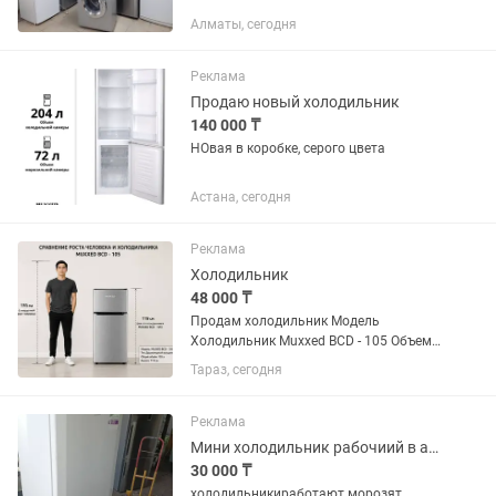
Алматы, сегодня
Реклама
Продаю новый холодильник
140 000 ₸
НОвая в коробке, серого цвета
Астана, сегодня
Реклама
Холодильник
48 000 ₸
Продам холодильник Модель
Холодильник Muxxed BCD - 105 Объем
Общий полезный объем 105 л
Тараз, сегодня
Полезный объем холодильной камеры
73 л Полезный объем морозильной
камеры / НТО Уровень шума 40 дБ
Реклама
Автономное...
Мини холодильник рабочиий в алматы
30 000 ₸
холодильникиработают морозят