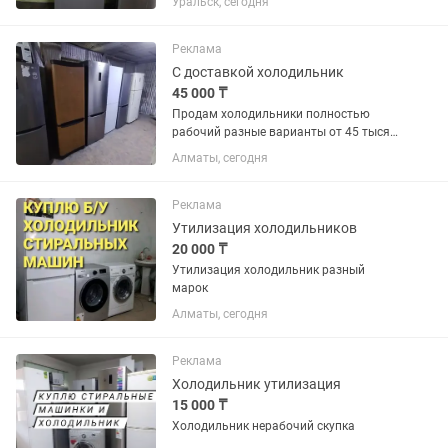
Уральск, сегодня
размораживать не нужно. - Общий
объем 324 л — вместительный и
удобный. - Экономичный класс
Реклама
энергопотребления A. -...
С доставкой холодильник
45 000 ₸
Продам холодильники полностью
рабочий разные варианты от 45 тысяч
и выше пишите фото могу отправить
Алматы, сегодня
Реклама
Утилизация холодильников
20 000 ₸
Утилизация холодильник разный
марок
Алматы, сегодня
Реклама
Холодильник утилизация
15 000 ₸
Холодильник нерабочий скупка