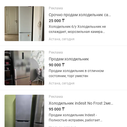
Реклама
Срочно продам холодильник самовывозом
25 000 ₸
Холодильник б/у Холодилььник не
охлаждает, морозильная камера
работает
Астана, сегодня
Реклама
Продам холодильник
90 000 ₸
Продам холодильник в отличном
состоянии, торг уместен
Астана, сегодня
Реклама
Холодильник indesit No Frost 2метра
95 000 ₸
Продам холодильник Indesit -
Полностью исправен, работает
отлично. - Total No Frost —