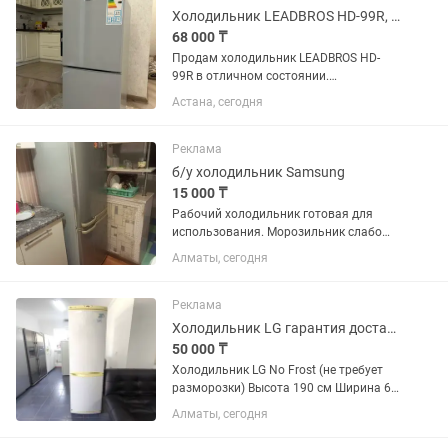
Холодильник LEADBROS HD-99R, 6 месяцев использования
68 000 ₸
Продам холодильник LEADBROS HD-
99R в отличном состоянии.
Использовался всего 6 месяцев.
Астана, сегодня
Полностью в рабочем состоянии,
отлично охлаждает и морозит. Внутри
и снаружи чистый, использовался
Реклама
аккуратно....
б/у холодильник Samsung
15 000 ₸
Рабочий холодильник готовая для
использования. Морозильник слабо
работает
Алматы, сегодня
Реклама
Холодильник LG гарантия доставка
50 000 ₸
Холодильник LG No Frost (не требует
разморозки) Высота 190 см Ширина 60
см Глубина 60 см ✅ Продажа б/у
Алматы, сегодня
холодильников с официальной
гарантией 2 месяца от магазина и