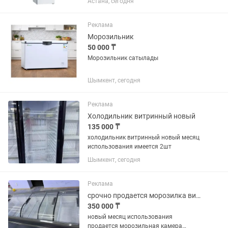
Астана, сегодня
Остался выключенным с мясом
внутри. Помыть профессиональным
клинингом. Новый стоит 525...
Реклама
Морозильник
50 000 ₸
Морозильник сатылады
Шымкент, сегодня
Реклама
Холодильник витринный новый
135 000 ₸
холодильник витринный новый месяц
использования имеется 2шт
Шымкент, сегодня
Реклама
срочно продается морозилка витринный
350 000 ₸
новый месяц использования
продается морозильная камера