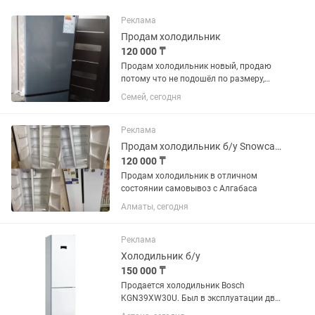
Реклама
Продам холодильник
120 000 ₸
Продам холодильник новый, продаю
потому что не подошёл по размеру,
120000 тг возможен торг
Семей, сегодня
Реклама
Продам холодильник б/у Snowcap sbs nf 570w
120 000 ₸
Продам холодильник в отличном
состоянии самовывоз с Алгабаса
Алматы, сегодня
Реклама
Холодильник б/у
150 000 ₸
Продается холодильник Bosch
KGN39XW30U. Был в эксплуатации два
года. Состояние отличное, есть запах.