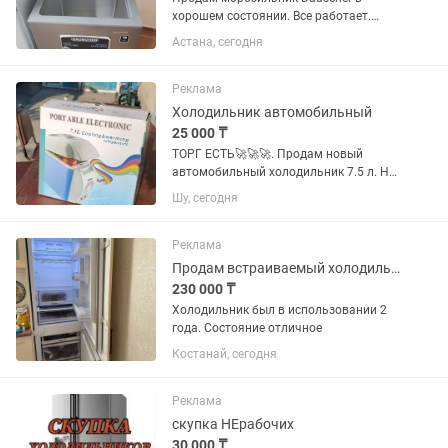
хорошем состоянии. Все работает.
Продаю в связи переездом.
Астана, сегодня
Реклама
Холодильник автомобильный
25 000 ₸
ТОРГ ЕСТЬ🚀🚀🚀. Продам новый
автомобильный холодильник 7.5 л. Не
использовался ни разу, полностью
Шу, сегодня
новый. Оснащён функциями
охлаждения. Отлично подойдёт для
поездок, отдыха, рыбалки, кемпинга и...
Реклама
Продам встраиваемый холодильник
230 000 ₸
Холодильник был в использовании 2
года. Состояние отличное
Костанай, сегодня
Реклама
скупка НЕрабочих
30 000 ₸