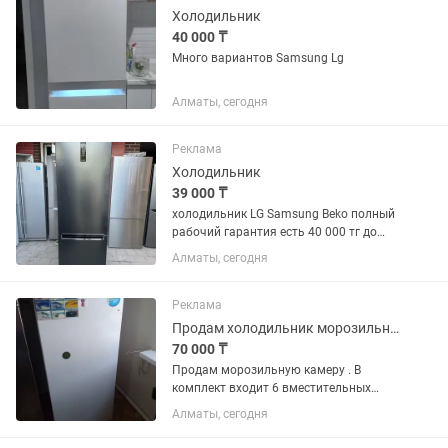
Холодильник
40 000 ₸
Много вариантов Samsung Lg
Алматы, сегодня
Реклама
Холодильник
39 000 ₸
холодильник LG Samsung Beko полный
рабочий гарантия есть 40 000 тг до
150 000 тг много сразу
Алматы, сегодня
Реклама
Продам холодильник морозильник
70 000 ₸
Продам морозильную камеру . В
комплект входит 6 вместительных
пластиковых контейнеров.
Алматы, сегодня
Температура охлаждения и заморозки
_18