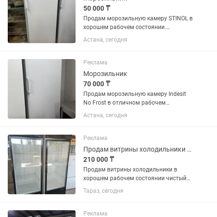
50 000 ₸
Продам морозильную камеру STINOL в
хорошем рабочем состоянии.
Полностью исправна, отлично
Астана, сегодня
морозит, работает тихо. Все полки и
ящики в комплекте. Подходит для
дома, магазина или дачи.
Реклама
Производитель:...
Морозильник
70 000 ₸
Продам морозильную камеру Indesit
No Frost в отличном рабочем
состоянии. Полностью исправна,
Астана, сегодня
хорошо морозит, работает тихо.
Система No Frost, размораживание не
требуется. Чистая, без посторонних...
Реклама
Продам витрины холодильники в хорошем рабочем состоянии чистый
210 000 ₸
Продам витрины холодильники в
хорошем рабочем состоянии чистый
цена за каждый по 250 тысяч
Тараз, сегодня
Реклама