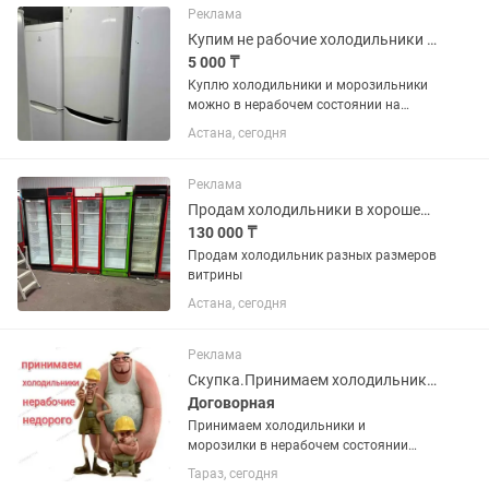
Температура хранения +4...
Реклама
Купим не рабочие холодильники и морозильники
5 000 ₸
Куплю холодильники и морозильники
можно в нерабочем состоянии на
запчасти
Астана, сегодня
Реклама
Продам холодильники в хорошем состоянии
130 000 ₸
Продам холодильник разных размеров
витрины
Астана, сегодня
Реклама
Скупка.Принимаем холодильники и морозилки в нерабочем состоянии недорого
Договорная
Принимаем холодильники и
морозилки в нерабочем состоянии
недорого. Фотки для оценки можно
Тараз, сегодня
присылать . Поможем вынести старую