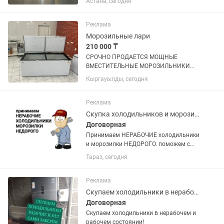
Астана, сегодня
Реклама
Морозильные лари
210 000 ₸
СРОЧНО ПРОДАЕТСЯ МОЩНЫЕ
ВМЕСТИТЕЛЬНЫЕ МОРОЗИЛЬНИКИ
ОБЪЕМ 600 л, покупали по 320.000 тг
Кыргауылды, сегодня
продаем срочно по 210.000 тг,
практические новые (2 шт таких) не
упустите такие вкусные цены !
Реклама
Скупка холодильников и морозилок
Договорная
Принимаем НЕРАБОЧИЕ холодильники
и морозилки НЕДОРОГО. поможем с
утилизацией и выноса с этажей старой
Тараз, сегодня
техники.
Реклама
Скупаем холодильники в нерабочем и рабочем состоянии!
Договорная
Скупаем холодильники в нерабочем и
рабочем состоянии!