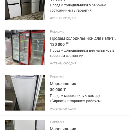
Продам холодильники в рабочем
состоянии есть гарантия
Астана, сегодня
Реклама
Продам холодильники для напитков в хорошем состоянии
130 000 ₸
Продам холодильники для напитков в
хорошем состоянии
Астана, сегодня
Реклама
Морозильник
30 000 ₸
Продам морозильную камеру
«Бирюса» в хорошем рабочем
состоянии. Полностью исправна,
Астана, сегодня
отлично морозит, работает без
нареканий. Все ящики и полки в
наличии. Подходит для дома,
Реклама
магазина, кафе или...
Морозильник