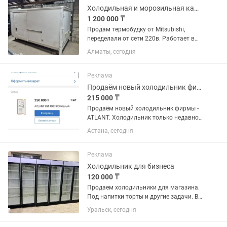
Холодильная и морозильная камера
1 200 000 ₸
Продам термобудку от Mitsubishi,
переделали от сети 220в. Работает в
двух вариантах как плюсовой
Алматы, сегодня
холодильник и минусовой
морозильник. Находится г.Алматы,
Ауэзовский район, мкр.Достык. Выше
Реклама
Кар сити....
Продаём новый холодильник фирмы - ATLANT.
215 000 ₸
Продаём новый холодильник фирмы -
ATLANT. Холодильник только недавно
купили. Продаём, в связи с тем что не
Астана, сегодня
подошёл по размеру. Холодильник
встраиваемый, предназначен для
установки в кухонный...
Реклама
Холодильник для бизнеса
120 000 ₸
Продаем холодильники для магазина.
Под напитки торты и другие задачи. В
отличном состоянии. В заправке не
Уральск, сегодня
нуждаются. Полки полный комплект.
Высота два метра 60х60 см глубина.