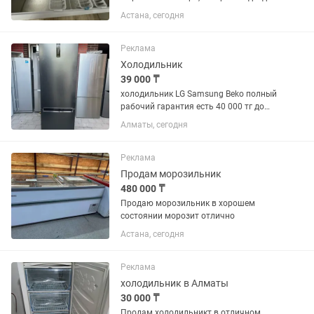
для хранения крупных запасов
Астана, сегодня
продуктов. Основные характеристики:
Общий объем: 510 л. Габариты (Ш × Г ×
В): 179 × 66,5 × 81 см. ...
Реклама
Холодильник
39 000 ₸
холодильник LG Samsung Beko полный
рабочий гарантия есть 40 000 тг до
150 000 тг много сразу
Алматы, сегодня
Реклама
Продам морозильник
480 000 ₸
Продаю морозильник в хорошем
состоянии морозит отлично
Астана, сегодня
Реклама
холодильник в Алматы
30 000 ₸
Продам холодильникт в отличном