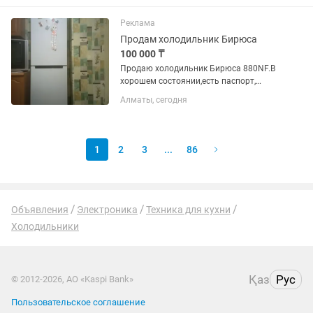
Реклама
Продам холодильник Бирюса
100 000 ₸
Продаю холодильник Бирюса 880NF.В
хорошем состоянии,есть паспорт,
ширина 60см,высота чуть более двух
Алматы, сегодня
метров,покупали 27 сентября 2023
года,стоял на одном месте,не
передвигался
1
2
3
...
86
Объявления
Электроника
Техника для кухни
Холодильники
Қаз
Рус
© 2012-2026, АО «Kaspi Bank»
Пользовательское соглашение