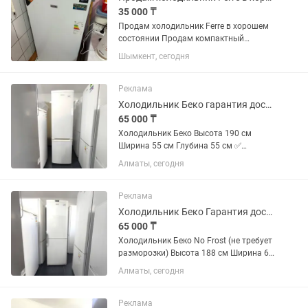
35 000 ₸
Продам холодильник Ferre в хорошем
состоянии Продам компактный
холодильник Ferre в хорошем рабочем
Шымкент, сегодня
состоянии. Размеры: Высота — 110 см
Ширина — 55 см Глубина — 55 см ✔️
Морозильная камера. ✔️...
Реклама
Холодильник Беко гарантия доставка
65 000 ₸
Холодильник Беко Высота 190 см
Ширина 55 см Глубина 55 см ✅
Продажа б/у холодильников с
Алматы, сегодня
официальной гарантией 2 месяца от
магазина и мастера с более чем 10
летним опытом работы. Все
Реклама
холодильники...
Холодильник Беко Гарантия доставка
65 000 ₸
Холодильник Беко No Frost (не требует
разморозки) Высота 188 см Ширина 60
см Глубина 65 см ✅ Продажа б/у
Алматы, сегодня
холодильников с официальной
гарантией 2 месяца от магазина и
мастера с более чем 10 летним...
Реклама