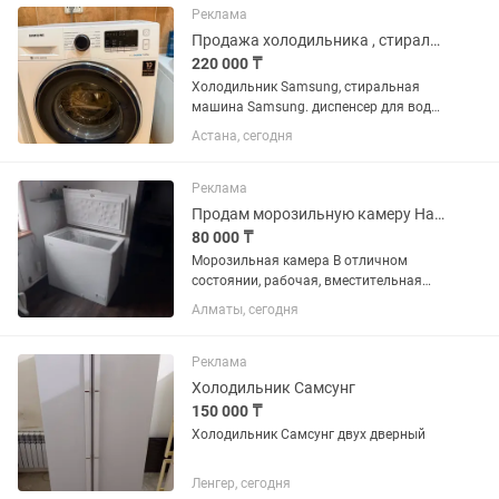
Реклама
Продажа холодильника , стиральной машины
220 000 ₸
Холодильник Samsung, стиральная
машина Samsung. диспенсер для воды
с 2-мя бутылями по 19 л. Продам все
Астана, сегодня
вместе или по отдельности.
Реклама
Продам морозильную камеру Haier
80 000 ₸
Морозильная камера В отличном
состоянии, рабочая, вместительная
Ширина - 50 см Длина - 90 см Высота -
Алматы, сегодня
85 см
Реклама
Холодильник Самсунг
150 000 ₸
Холодильник Самсунг двух дверный
Ленгер, сегодня