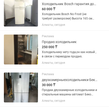
Холодильник Bosch гарантия доставка
60 000 ₸
Холодильник Bosch No Frost (не
требует разморозки) Высота 165 см
Ширина 70 см Глубина 60 см ✅
Алматы, сегодня
Продажа б/у холодильников с
официальной гарантией 2 месяца от
магазина и мастера с более чем 10
Реклама
летним...
Продаю холодильник
250 000 ₸
Холодильнику нету года,он как новый ,
в связи с переездом продаю.
Алматы, сегодня
Реклама
двухкамерныехолодильники Беко Индезит Атлант в Алматы
30 000 ₸
Продам двухкамерные холодильники и
стиральные машины автомат Беко
Индезит Атлант работает морозят
Алматы, сегодня
отлично р-н калкаман от 30000 и выше