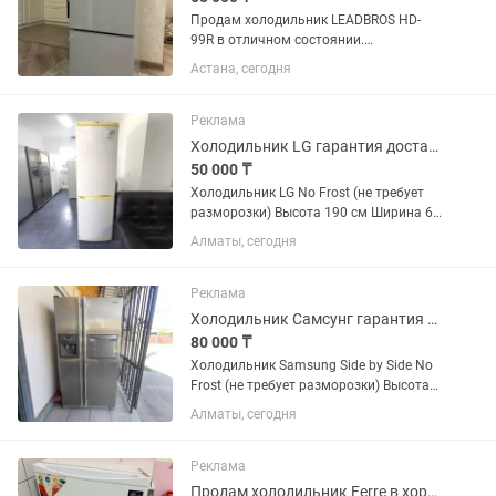
Продам холодильник LEADBROS HD-
99R в отличном состоянии.
Использовался всего 6 месяцев.
Астана, сегодня
Полностью в рабочем состоянии,
отлично охлаждает и морозит. Внутри
и снаружи чистый, использовался
Реклама
аккуратно....
Холодильник LG гарантия доставка
50 000 ₸
Холодильник LG No Frost (не требует
разморозки) Высота 190 см Ширина 60
см Глубина 60 см ✅ Продажа б/у
Алматы, сегодня
холодильников с официальной
гарантией 2 месяца от магазина и
мастера с более чем 10 летним...
Реклама
Холодильник Самсунг гарантия и доставка
80 000 ₸
Холодильник Samsung Side by Side No
Frost (не требует разморозки) Высота
176 см Ширина 91 см Глубина 70 см ✅
Алматы, сегодня
Продажа б/у холодильников с
официальной гарантией 2 месяца от
магазина и мастера с более...
Реклама
Продам холодильник Ferre в хорошем состоянии