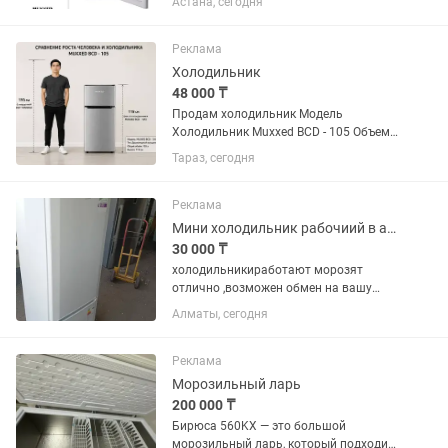
Астана, сегодня
Реклама
Холодильник
48 000 ₸
Продам холодильник Модель
Холодильник Muxxed BCD - 105 Объем
Общий полезный объем 105 л
Тараз, сегодня
Полезный объем холодильной камеры
73 л Полезный объем морозильной
камеры / НТО Уровень шума 40 дБ
Реклама
Автономное...
Мини холодильник рабочиий в алматы
30 000 ₸
холодильникиработают морозят
отлично ,возможен обмен на вашу
нерабочую с вашей доплатой рн
Алматы, сегодня
калкаман,30тыс и выше
Реклама
Морозильный ларь
200 000 ₸
Бирюса 560KX — это большой
морозильный ларь, который подходит