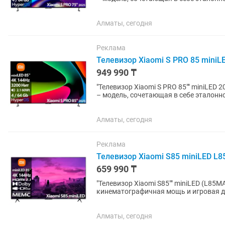
Матрица 4K UltraHD с...
Алматы, сегодня
Реклама
Телевизор Xiaomi S PRO 85 miniLE
949 990 ₸
"Телевизор Xiaomi S PRO 85"" miniLED 2025 (L85MB-SP) Xiaomi S PRO
– модель, сочетающая в себе эталонн
Матрица 4K UltraHD с...
Алматы, сегодня
Реклама
Телевизор Xiaomi S85 miniLED L8
659 990 ₸
"Телевизор Xiaomi S85"" miniLED (L85MA-SPL) Xiaomi S85” miniLED 
кинематографичная мощь и игровая д
с революционной подсветкой miniLED и
Алматы, сегодня