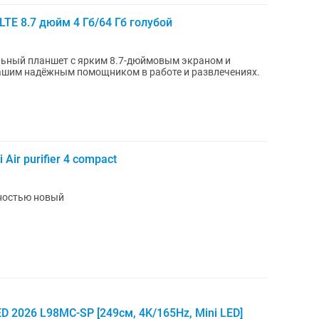
LTE 8.7 дюйм 4 Гб/64 Гб голубой
сальный планшет с ярким 8.7-дюймовым экраном и
вашим надёжным помощником в работе и развлечениях.
Air purifier 4 compact
лностью новый
D 2026 L98MC-SP [249см, 4K/165Hz, Mini LED]