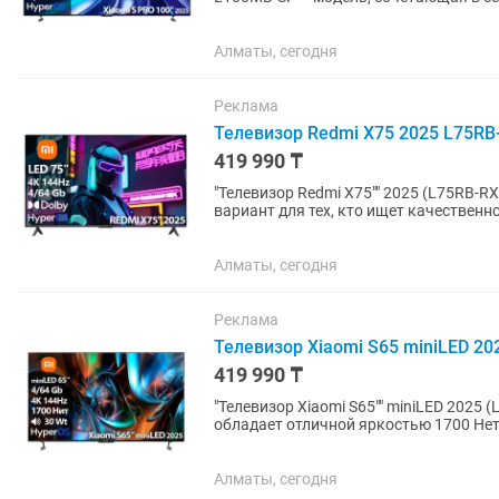
атмосферный звук. Матрица 4K...
Алматы, сегодня
Реклама
Телевизор Redmi X75 2025 L75RB-R
419 990 ₸
"Телевизор Redmi X75"" 2025 (L75RB-RX) Телевизор Redmi X75"" 2025 L75RB-RX – доступ
вариант для тех, кто ищет качественн
Телевизор обладает...
Алматы, сегодня
Реклама
Телевизор Xiaomi S65 miniLED 202
419 990 ₸
"Телевизор Xiaomi S65"" miniLED 2025 (L65MB-S) Телевизор Xiaomi S65"" min
обладает отличной яркостью 1700 Нет 
532 зонами подсветки...
Алматы, сегодня