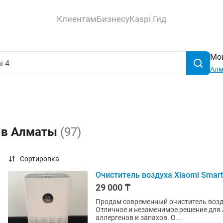
Клиентам
Бизнесу
Kaspi Гид
Мой
Ал
4 в Алматы
(97)
Сортировка
Очиститель воздуха Xiaomi Smart A
29 000 ₸
Продам современный очиститель воздуха
Отличное и незаменимое решение для 
аллергенов и запахов. О...