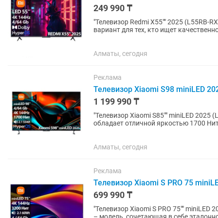
249 990 ₸
"Телевизор Redmi X55"" 2025 (L55RB-RX) Телевизор Redmi X55"" 2025 L55RB-RX – доступ
вариант для тех, кто ищет качественн
Телевизор обладает...
Алматы, сегодня
Реклама
Телевизор Xiaomi S98 miniLED 202
1 199 990 ₸
"Телевизор Xiaomi S85"" miniLED 2025 (L85MB-S) Телевизор Xiaomi S85"" min
обладает отличной яркостью 1700 Нит 
900 зонами подсветки...
Алматы, сегодня
Реклама
Телевизор Xiaomi S PRO 75 miniLE
699 990 ₸
"Телевизор Xiaomi S PRO 75"" miniLED 2025 (L75MB-SP) Xiaomi S PRO
– модель, сочетающая в себе эталонн