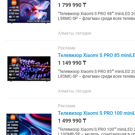
1 799 990 ₸
"Телевизор Xiaomi S PRO 98"" miniLED 2026 (L98MC-SP) Телевизор Xia
L98MC-SP – флагман среди всех телеви
на 5200Нит...
Алматы, сегодня
Реклама
Телевизор Xiaomi S PRO 85 miniLE
1 149 990 ₸
"Телевизор Xiaomi S PRO 85"" miniLED 2026 (L85MC-SP) Телевизор Xia
L85MC-SP – флагман среди всех телеви
на 5200Нит...
Алматы, сегодня
Реклама
Телевизор Xiaomi S PRO 100 mini
1 499 990 ₸
"Телевизор Xiaomi S PRO 100"" miniLED 2025 (L100MB-SP) Xiao
L100MB-SP – модель, сочетающая в се