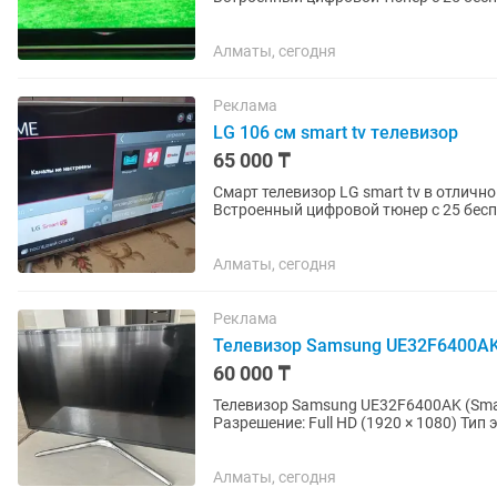
интересных...
Алматы, сегодня
Реклама
LG 106 см smart tv телевизор
65 000 ₸
Смарт телевизор LG smart tv в отличн
Встроенный цифровой тюнер с 25 бесп
интересных...
Алматы, сегодня
Реклама
Телевизор Samsung UE32F6400AK 
60 000 ₸
Телевизор Samsung UE32F6400AK (Smart TV) 32” (81 см) Диа
Разрешение: Full HD (1920 × 1080) Тип экрана: LED Smart TV: Есть (Samsung Smart Hub) Частота
обновления: 200...
Алматы, сегодня