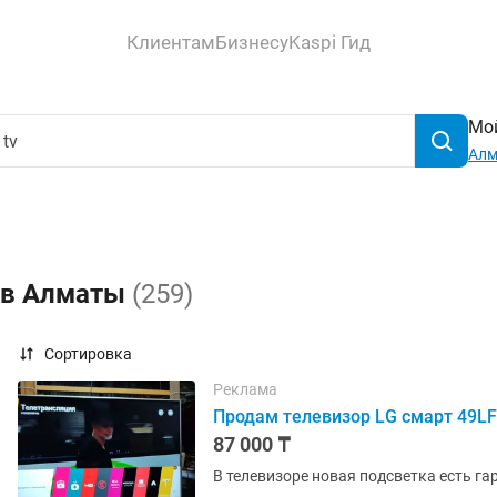
Клиентам
Бизнесу
Kaspi Гид
Мой
Ал
v в Алматы
(259)
Сортировка
Реклама
Продам телевизор LG смарт 49LF
87 000 ₸
В телевизоре новая подсветка есть г