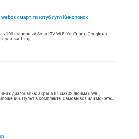
 webos смарт тв ютуб гугл Кинопоиск
ь 109 см полный Smart TV Wi-Fi YouTube в Google на
гарантия 1 год
и с диагональю экрана 81 см (32 дюйма). WiFi,
амовывоз или можете
ор