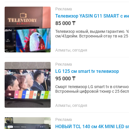
Реклама
Телевизор YASIN G11 SMART с ин
85 000 ₸
Телевизор новый, выдаем гарантию. Y
см/43дюйм. Встроенный отау тв на 25
качества, не виснет,не...
Алматы, сегодня
Реклама
LG 125 см smart tv телевизор
95 000 ₸
Смарт телевизор LG smart tv в отличн
Встроенный цифровой тюнер с 25 бесп
интересных...
Алматы, сегодня
Реклама
НОВЫЙ TCL 140 см 4К MINI LED sm