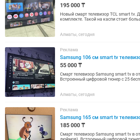
195 000 ₸
Новый смарт телевизор TCL smart tv. 
комплекте. Такой на каспи стоит б
Алматы, сегодня
Реклама
Samsung 106 см smart tv телевиз
55 000 ₸
Смарт телевизор Samsung smart tv в 
Встроенный цифровой тюнер с 25 бесп
интересных приложений. Пульт в...
Алматы, сегодня
Реклама
Samsung 165 см smart tv телевиз
185 000 ₸
Смарт телевизор Samsung smart tv в о
дюймов). Встроенный цифровой тюнер с 25 бесплатными каналами. WiFi, YouTube и много