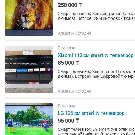
250 000 ₸
Смарт телевизор Samsung smart tv в о
дюймов). Встроенный цифровой тюнер с 25 бесплатными каналами. WiFi, YouTube и много
других интересных...
Алматы, сегодня
Реклама
Xiaomi 110 см smart tv телевизор
85 000 ₸
Смарт телевизор Xiaomi smart tv в от
дюйма). Встроенный цифровой тюнер с 25 бесплатными каналами. WiFi, YouTube и много
других интересных...
Алматы, сегодня
Реклама
LG 125 см smart tv телевизор
95 000 ₸
Смарт телевизор LG smart tv в отличн
Встроенный цифровой тюнер с 25 бесп