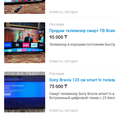
Алматы, сегодня
Реклама
Продам телевизор смарт ТВ Ясин
95 000 ₸
Телевизор в хорошем состоянии быст
Алматы, сегодня
Реклама
Sony Bravia 120 см smart tv телев
75 000 ₸
Смарт телевизор Sony Bravia smart tv
Встроенный цифровой тюнер с 25 бесп
интересных приложений. Пульт...
Алматы, сегодня