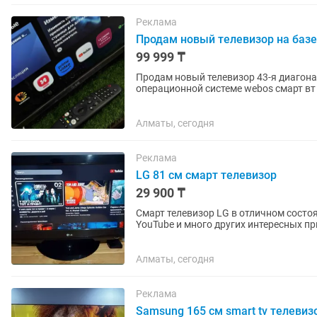
Реклама
Продам новый телевизор на базе
99 999 ₸
Продам новый телевизор 43-я диагонал
операционной системе webos смарт вт 
Алматы, сегодня
Реклама
LG 81 см смарт телевизор
29 900 ₸
Смарт телевизор LG в отличном состояни
YouTube и много других интересных приложений. Пульт в комплекте. С
забрать через курьера.
Алматы, сегодня
Реклама
Samsung 165 см smart tv телевиз