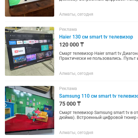
других интересных...
Алматы, сегодня
Реклама
Haier 130 см smart tv телевизор
120 000 ₸
Смарт телевизор Haier smart tv Диагональ экрана 130 см. Со
Практически не пользовались. Пульт 
Алматы, сегодня
Реклама
Samsung 110 см smart tv телевиз
75 000 ₸
Смарт телевизор Samsung smart tv в о
дюйма). Встроенный цифровой тюнер с 25 бесплатными каналами. WiFi, YouTube и много
других интересных...
Алматы, сегодня