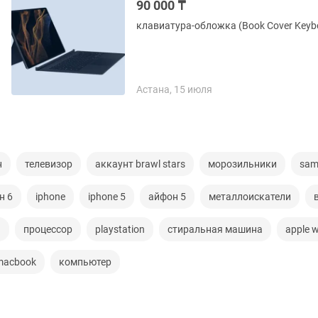
90 000 ₸
клавиатура-обложка (Book Cover Keybo
Астана, 15 июля
н
телевизор
аккаунт brawl stars
морозильники
sam
н 6
iphone
iphone 5
айфон 5
металлоискатели
а
процессор
playstation
стиральная машина
apple 
macbook
компьютер