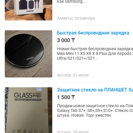
как Samsung...
Алматы, позавчера
Быстрая беспроводная зарядка
3 000 ₸
Новая быстрая беспроводная зарядка 1
Max Mini 11 XS XR X 8 Plus Для Airpod
Ultra/S21/S21+/S21...
Актобе, 31 июля
Защитное стекло на ПЛАНШЕТ Sam
1 500 ₸
Продам новое защитное стекло на П
Galaxy Tab S7+, S8+,S9+,S10+. Стекло
штука. Новая. Торг уместен.
Астана, 29 июля