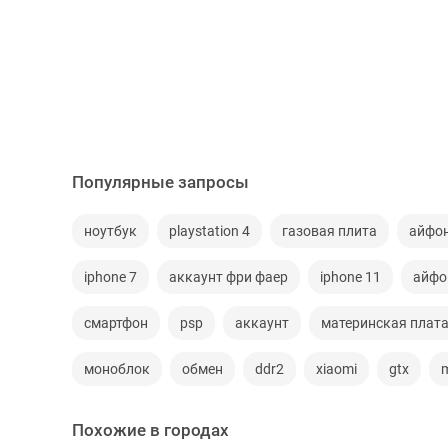
Популярные запросы
ноутбук
playstation 4
газовая плита
айфо
iphone 7
аккаунт фри фаер
iphone 11
айфо
смартфон
psp
аккаунт
материнская плат
моноблок
обмен
ddr2
xiaomi
gtx
Похожие в городах