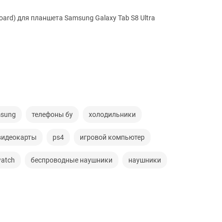
ard) для планшета Samsung Galaxy Tab S8 Ultra
sung
телефоны бу
холодильники
видеокарты
ps4
игровой компьютер
watch
беспроводные наушники
наушники