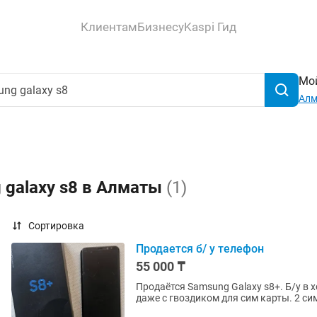
Клиентам
Бизнесу
Kaspi Гид
Мой
Ал
 galaxy s8 в Алматы
(1)
Сортировка
Продается б/ у телефон
55 000 ₸
Продаётся Samsung Galaxy s8+. Б/у в 
даже с гв