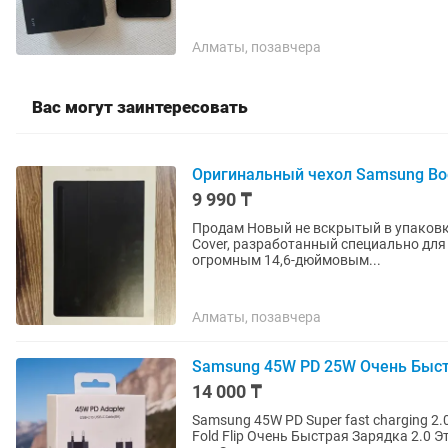
Алматы, позавчера
Вас могут заинтересовать
Оригинальный чехол Samsung Book
9 990 ₸
Продам Новый не вскрытый в упаков
Cover, разработанный специально для 
огромным 14,6-дюймовым...
Алматы, позавчера
Samsung 45W PD 25W Очень Быстра
14 000 ₸
Samsung 45W PD Super fast charging 2.
Fold Flip Очень Быстрая Зарядка 2.0 Эту зарядку клиенты покупают для своих телефонов,таких