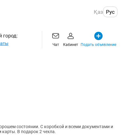
Қаз
Рус
 город:
маты
Чат
Кабинет
Подать объявление
хорошем состоянии. С коробкой и всеми документами и
оздиком для сим карты. 2 сим карты. В подарок 2 чехла.