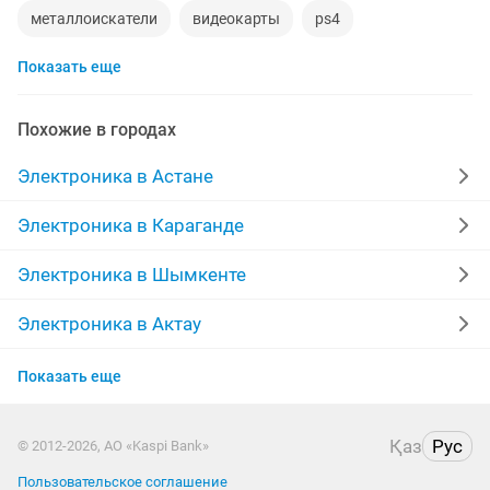
металлоискатели
видеокарты
ps4
Показать еще
игровой компьютер
смартфон
psp
аккаунт
iphone x
материнская плата
процессор
Похожие в городах
playstation
стиральная машина
apple watch
Электроника в Астане
беспроводные наушники
наушники
моноблок
Электроника в Караганде
обмен
ddr2
xiaomi
gtx
macbook
Электроника в Шымкенте
компьютер
Электроника в Актау
Электроника в Костанае
Показать еще
Электроника в Павлодаре
Қаз
Рус
© 2012-2026, АО «Kaspi Bank»
Электроника в Уральске
Пользовательское соглашение