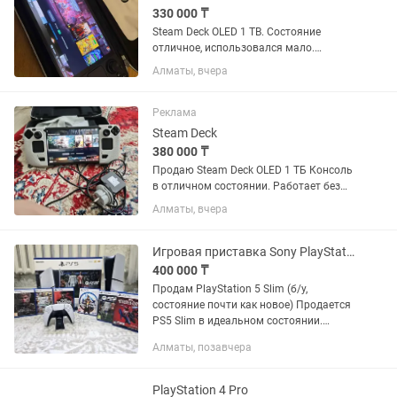
330 000 ₸
Steam Deck OLED 1 TB. Состояние
отличное, использовался мало.
Полный комплект: консоль, зарядка,
Алматы, вчера
чехол, салфетка. Без ремонтов, всё
работает исправно. Экран без
выгорания, стики не дрифтят, кнопки...
Реклама
Steam Deck
380 000 ₸
Продаю Steam Deck OLED 1 ТБ Консоль
в отличном состоянии. Работает без
нареканий, экран без дефектов, все
Алматы, вчера
кнопки, стики и триггеры полностью
исправны. Использовалась бережно.
Комплектация: - Steam...
Игровая приставка Sony PlayStation 5 Slim
400 000 ₸
Продам PlayStation 5 Slim (б/у,
состояние почти как новое) Продается
PS5 Slim в идеальном состоянии.
Консоль была куплена в январе 2026
Алматы, позавчера
года, использовалась очень редко —
всего около 15-20 часов....
PlayStation 4 Pro