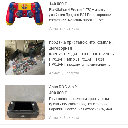
140 000 ₸
PlayStation 4 Pro (не 1 ТБ) + игры и
джойстик Продаю PS4 Pro в хорошем
состоянии. Консоль работает без
проблем, не шумит, не грелась, всегда
Алматы, 4 августа
использовалась аккуратно. 📦 В
комплекте: •Консоль PS4...
продажа приставок, игр, комплектующих,
Договорная
КОРПУС ПРОДАН!!! LITTLE BIG PLANET -
ПРОДАН!!! MK XL ПРОДАН!!! FC24
ПРОДАН!!! продаются плейстейшен
playstation 4: 60000тг playstation 4 с
Алматы, 3 августа
играми всеми : 90000тг playstation 4 fat
500gb белого...
Asus ROG Ally X
400 000 ₸
Приставка в отличном, практически
идеальном состоянии, нет сколов и
царапин. Состояние батареи 98%, мало
использовалась. Установлена система
Алматы, 3 августа
Bazzite OS (аналог steam os). Ключ
windows вшит в биос при...