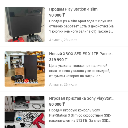
• Официальная Гарантия...
Продам Play Station 4 slim
90 000 ₸
Продам ps 4 slim брал года 2 с рук Все
отлично работает Есть 3 джойстика(на
1 кнопки немного залипают) Так же в
комплекте есть 4 диска игр
Алматы, 28 июля
Новый XBOX SERIES X 1TB Распечатанный Рассрочка Магазин Red Geek
319 990 ₸
Цена указана только при наличной
оплате. цена указана уже со скидкой,
от суммы которая на витрине •
Рассрочка 0-0-12 • Официальная
Алматы, 26 июля
Гарантия -12 месяцев • Новый XBOX
SERIES X 1TB Распечатанный •...
Игровая приставка Sony PlayStation 3 Slim 512GB SSD.Игры. Выбор комплекта
80 000 ₸
Продам игровую консоль Sony
PlayStation 3 Slim со скоростным SSD-
накопителем на 512 ГБ. За счет SSD
система работает максимально