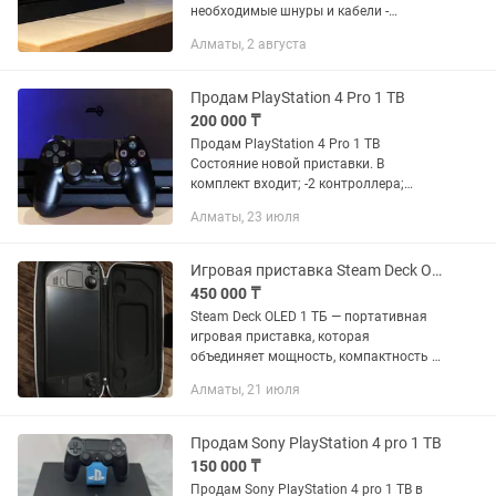
необходимые шнуры и кабели -
Лицензионные игры Приставка не
Алматы, 2 августа
прошита, полностью официальная.
Покупалась в официальном магазине.
Работает без...
Продам PlayStation 4 Pro 1 TB
200 000 ₸
Продам PlayStation 4 Pro 1 TB
Состояние новой приставки. В
комплект входит; -2 контроллера;
-подставка для приставки; -6 игр. 1-
Алматы, 23 июля
Дожить до рассвета. 2- Жизнь после. 3-
За гранью : Две души. 4-...
Игровая приставка Steam Deck OLED 1 ТБ Valve Steam Deck
450 000 ₸
Steam Deck OLED 1 ТБ — портативная
игровая приставка, которая
объединяет мощность, компактность и
высокое качество графики. Идеальный
Алматы, 21 июля
выбор для геймеров, стремящихся к
свободе и удобству в игре. ✨...
Продам Sony PlayStation 4 pro 1 TB
150 000 ₸
Продам Sony PlayStation 4 pro 1 TB в