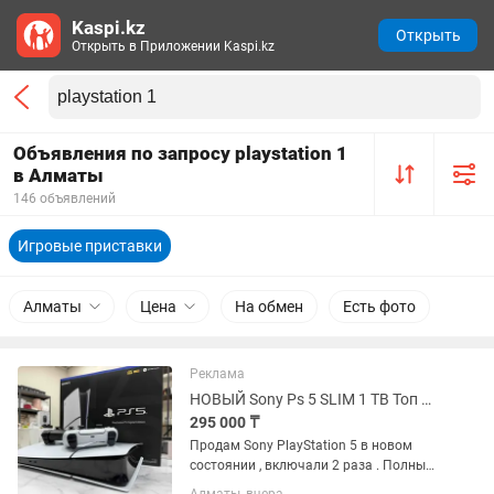
Kaspi.kz
Открыть
Открыть в Приложении Kaspi.kz
Объявления по запросу playstation 1
в Алматы
146 объявлений
Игровые приставки
Алматы
Цена
На обмен
Есть фото
Реклама
НОВЫЙ Sony Ps 5 SLIM 1 TB Топ Игры . PlayStation Слим 1 Терабайт
295 000 ₸
Продам Sony PlayStation 5 в новом
состоянии , включали 2 раза . Полный
оригинальный комплект , все провода