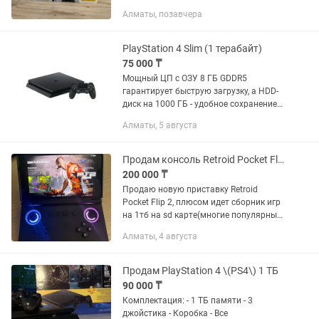
дисководом . Гарантия 1 Год.
Алматы, позавчера
PlayStation 4 Slim (1 терабайт)
75 000 ₸
Мощный ЦП с ОЗУ 8 ГБ GDDR5
гарантирует быструю загрузку, а HDD-
диск на 1000 ГБ - удобное сохранение
любимых игр. Подключение к ТВ через
Алматы, 5 августа
HDMI 1.4 обеспечивает стабильный
сигнал аудио/ видео без...
Продам консоль Retroid Pocket Flip 2 и карту(сборник игр на 1 tb)
200 000 ₸
Продаю новую приставку Retroid
Pocket Flip 2, плюсом идет сборник игр
на 1тб на sd карте(многие популярные
приставки до ps2 включительно)
Алматы, 4 августа
Продам PlayStation 4 \(PS4\) 1 ТБ
90 000 ₸
Комплектация: - 1 ТБ памяти - 3
джойстика - Коробка - Все