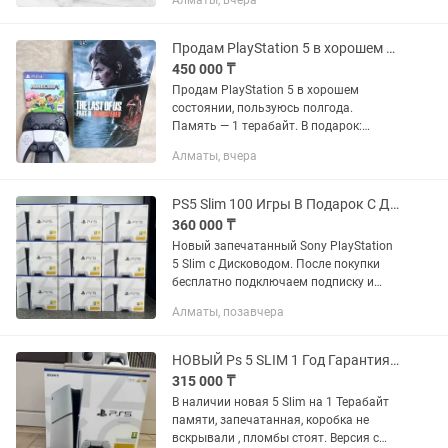
Алматы, вчера
для подключения. + ТОПОВЫЕ ИГРЫ :
FIFA 25 , UFC 5 , MORTAL KOMBAT ,
ASTRO BOT. Приставка...
Продам PlayStation 5 в хорошем состоянии, пользуюсь полгода. 1 терабайт
450 000 ₸
Продам PlayStation 5 в хорошем
состоянии, пользуюсь полгода.
Память — 1 терабайт. В подарок:
зарядное устройство для джойстиков,
Алматы, вчера
два джойстика и диск с Minecraft. Есть
аккаунт с подпиской, купленной...
PS5 Slim 100 Игры В Подарок С Дисководом (ПС5, Playstation 1 TB)
360 000 ₸
Новый запечатанный Sony PlayStation
5 Slim с Дисководом. После покупки
бесплатно подключаем подписку и
загружаем около 100 популярных игр.
Алматы, позавчера
Консоль полностью готова к
использованию. Подробности по...
НОВЫЙ Ps 5 SLIM 1 Год Гарантия. 1 Терабайт . Playstaion 5 Слим
315 000 ₸
В наличии новая 5 Slim на 1 Терабайт
памяти, запечатанная, коробка не
вскрывали , пломбы стоят. Версия с