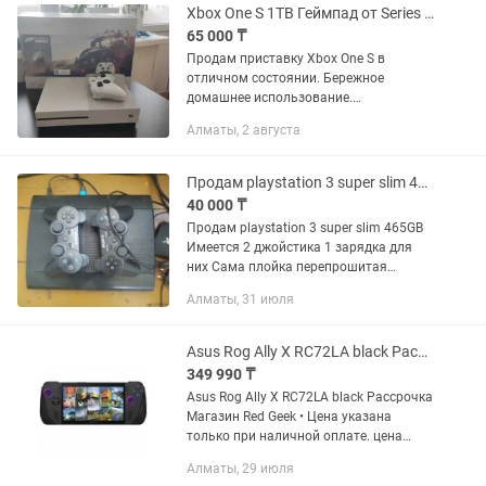
Xbox One S 1TB Геймпад от Series X/S
65 000 ₸
Продам приставку Xbox One S в
отличном состоянии. Бережное
домашнее использование.
Комплектация: Консоль Xbox One S (1
Алматы, 2 августа
TB). Геймпад нового поколения (от
Xbox Series X/S) — более удобный и...
Продам playstation 3 super slim 465gb
40 000 ₸
Продам playstation 3 super slim 465GB
Имеется 2 джойстика 1 зарядка для
них Сама плойка перепрошитая
имеется 45 игр Плойка не тормозит, не
Алматы, 31 июля
шумит , работает хорошо , джойстики
тоже хорошо работают и...
Asus Rog Ally X RC72LA black Рассрочка Магазин Red Geek
349 990 ₸
Asus Rog Ally X RC72LA black Рассрочка
Магазин Red Geek • Цена указана
только при наличной оплате. цена
указана уже со скидкой, от суммы
Алматы, 29 июля
которая на витрине • Рассрочка 0-0-12