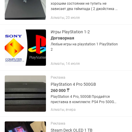
хорошем состоянии не тупить не
зависает два геймпада ( 2 джойстика )
и игры в комплект один из нас и
Алматы, 20 июля
Horizon + в подарок 2 диска. Цена
минимальная обмен нет я...
Игры PlayStation 1-2
Договорная
Любые игры на playstation 1 PlayStation
2
Алматы, 14 июля
Реклама
PlayStation 4 Pro 500GB
260 000 ₸
PlayStation 4 Pro, 500GB Продаётся
приставка в комплекте: PS4 Pro 500GB
— отличное состояние, недавно
Алматы, вчера
обслужена (чистка, термопаста),
полностью рабочая, оригинал 3
джойстика DualShock 4 (2 камуфляж
Реклама
—...
Steam Deck OLED 1 TB