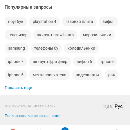
Популярные запросы
ноутбук
playstation 4
газовая плита
айфон
телевизор
аккаунт brawl stars
морозильники
samsung
телефоны бу
холодильники
iphone 7
аккаунт фри фаер
айфон 6
iphone
iphone 5
металлоискатели
видеокарты
ps4
Показать еще
игровой компьютер
смартфон
psp
аккаунт
материнская плата
процессор
playstation
Қаз
Рус
© 2012-2026, АО «Kaspi Bank»
стиральная машина
apple watch
Пользовательское соглашение
беспроводные наушники
наушники
моноблок