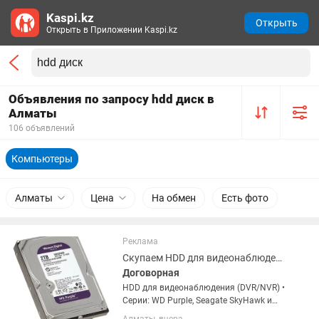
Kaspi.kz
Открыть
Открыть в Приложении Kaspi.kz
Объявления по запросу hdd диск в
Алматы
106 объявлений
Компьютеры
Алматы
Цена
На обмен
Есть фото
Реклама
Скупаем HDD для видеонаблюдения WD Purple, Seagate SkyHawk и другие
Договорная
HDD для видеонаблюдения (DVR/NVR) •
Серии: WD Purple, Seagate SkyHawk и
аналоги • Объёмы: 1TB/ 2TB/ 4TB/ 6TB/