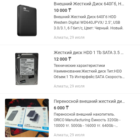
Внешний Жесткий Диск 640Гб, HDD Western Digital WD640JPVX/ 2.5, USB 3.0
10 000 ₸
Внешний Жесткий Диск 640Гб HDD
Western Digital WD640JPVX/ 2.5", USB
3.0/3.1, 6 Гбит/c, Цвет: Черный. Новый.
Алматы, 29 июля
Жесткий диск HDD 1 Tb SATA 3.5 Toshiba
12 000 ₸
Технические характеристики
Наименование:Жесткий диск Тип:HDD
Объем:1 Tb Интерфейс:SATA Скорость
вращения шпинделя:7200 rpm
Алматы, 29 июля
Пропускная способность:6...
Переносной внешний жесткий диск, накопитель HDD, 250/320/500Gb/1Tb USB 3.0
6 000 ₸
Переносной внешний накопитель.
ORICO Manufacturing Ёмкость 320Gb -
10000 тг. 500Gb - 16000 тг. 640Gb -
18000 тг. 750Gb - 25000 тг. 1Tb - 28000
Алматы, 29 июля
тг. High speed USB 3.0 Кабель передачи