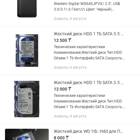
Western Digital WD640JPVX/ 2.5", USB
3.0/3.1\ 6 Гбит/c\ Цвет: Черный\
Новый. Цена: 10000тг.
Алматы, 4 августа
Жесткий диск HDD 1 Tb SATA 3.5 Western Digital
12 500 ₸
Технические характеристики
Наименование:Жесткий диск Тип:HDD
Объем:1 Tb Интерфейс:SATA Скорость
вращения шпинделя:7200 rpm
Алматы, 4 августа
Пропускная способность:6 Гбит/сек
Формфактор:3.5 Назначение:Для
настольного...
Жесткий диск HDD 1 Tb SATA 3.5 Seagate
12 000 ₸
Технические характеристики
Наименование:Жесткий диск Тип:HDD
Объем:1 Tb Интерфейс:SATA Скорость
вращения шпинделя:7200 rpm
Алматы, 4 августа
Пропускная способность:6 Гбит/сек
Формфактор:3.5 Назначение:Для
настольного...
Жесткий диск WD 1tb. Hdd для Пк и видеонаблюдения.
8 000 ₸