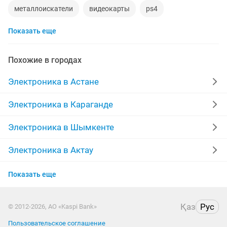
металлоискатели
видеокарты
ps4
Показать еще
игровой компьютер
смартфон
psp
аккаунт
материнская плата
процессор
playstation
Похожие в городах
стиральная машина
apple watch
айфон 7
Электроника в Астане
беспроводные наушники
наушники
моноблок
Электроника в Караганде
обмен
ddr2
xiaomi
gtx
macbook
Электроника в Шымкенте
компьютер
Электроника в Актау
Электроника в Таразе
Показать еще
Электроника в Павлодаре
Қаз
Рус
© 2012-2026, АО «Kaspi Bank»
Электроника в Уральске
Пользовательское соглашение