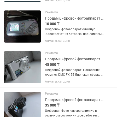
Алматы, сегодня
рюкзак. Состояние отличное.
Реклама
Продам цифровой фотоаппарат олимпус С180
10 000 ₸
Цифровой фотоаппарат олимпус
.работает от 2х батареек пальчиковых
или аккумуляторов . Все работает
Алматы, сегодня
хорошо . Флешки нет . Фотки
снимаються с фотоаппарата через
шнур .примеры фото есть в
Реклама
объявлении....
Продам цифровой фотоаппарат Panasonic
45 000 ₸
Цифровой фотоаппарат. Панасоник
люмикс. DMC FX 55 Японская сборка
.отличное новое состояние все в
Алматы, сегодня
оригинале .коробка. документы
.зарядка .шнуры. находиться в
Талдыкоргане .почта Такси.самовывоз.
Реклама
Продам цифровой фотоаппарат олимпус
35 000 ₸
Цифровая фото камера олимпус в
отличном состоянии .все работает