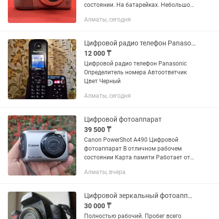
состоянии. На батарейках. Небольшой
косяк на крышке батарейного отсека.
Алматы, сегодня
Не влияет на работоспособность.
Учтено в цене. Винтаж. Олд...
Цифровой радио телефон Panasonic
12 000 ₸
Цифровой радио телефон Panasonic
Определитель номера Автоответчик
Цвет Черный
Алматы, сегодня
Цифровой фотоаппарат
39 500 ₸
Canon PowerShot A490 Цифровой
фотоаппарат В отличном рабочем
состоянии Карта памяти Работает от
двух пальчиковых батареек
Алматы, вчера
Переходник для передачи фото на
телефон
Цифровой зеркальный фотоаппарат Nikon D40.
30 000 ₸
Полностью рабочий. Пробег всего