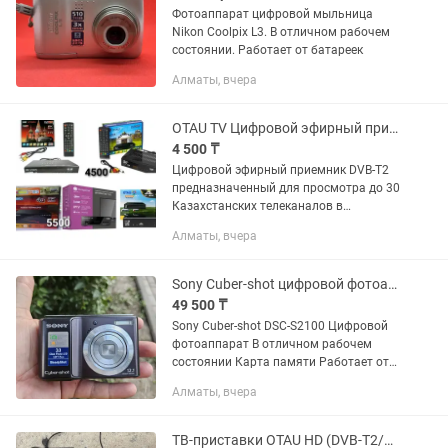
Фотоаппарат цифровой мыльница
Nikon Coolpix L3. В отличном рабочем
состоянии. Работает от батареек
Алматы, вчера
OTAU TV Цифровой эфирный приемник DVB-T2. Отау приставка. Приставка
4 500 ₸
Цифровой эфирный приемник DVB-T2
предназначенный для просмотра до 30
Казахстанских телеканалов в
цифровом качестве, без абонентской
Алматы, вчера
платы. -Обеспечивает прием и
декодирование телевидения высокой...
Sony Cuber-shot цифровой фотоаппарат
49 500 ₸
Sony Cuber-shot DSC-S2100 Цифровой
фотоаппарат В отличном рабочем
состоянии Карта памяти Работает от
двух пальчиковых батареек
Алматы, вчера
Переходник для передачи фото на
телефон
ТВ-приставки OTAU HD (DVB-T2/DVB-C) для цифрового телевидения.