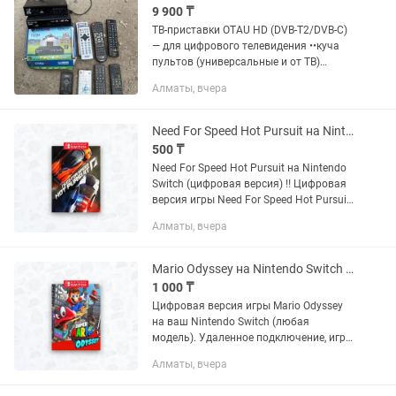
9 900 ₸
ТВ-приставки OTAU HD (DVB-T2/DVB-C)
— для цифрового телевидения ••куча
пультов (универсальные и от ТВ)
Состояние: б/у, рабочие/неизвестно.
Алматы, вчера
Лотом отдам за 9900т. Айманова
246/9. Номер телефона .
Need For Speed Hot Pursuit на Nintendo Switch (цифровая версия)
500 ₸
Need For Speed Hot Pursuit на Nintendo
Switch (цифровая версия) ‼️ Цифровая
версия игры Need For Speed Hot Pursuit
на ваш Nintendo Switch (любая
Алматы, вчера
модель). Удаленное подключение, игра
остается...
Mario Odyssey на Nintendo Switch (цифровая версия)
1 000 ₸
Цифровая версия игры Mario Odyssey
на ваш Nintendo Switch (любая
модель). Удаленное подключение, игра
остается навсегда. Полностью
Алматы, вчера
безопасно для вашей консоли. Есть
много отзывов.