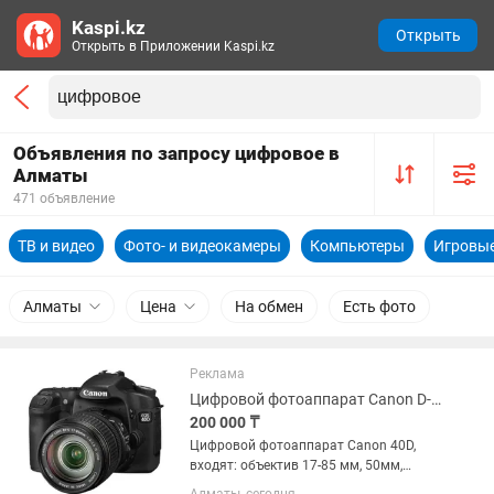
Kaspi.kz
Открыть
Открыть в Приложении Kaspi.kz
Объявления по запросу цифровое в
Алматы
471 объявление
ТВ и видео
Фото- и видеокамеры
Компьютеры
Игровые
Алматы
Цена
На обмен
Есть фото
Реклама
Цифровой фотоаппарат Canon D-40 в комплекте
200 000 ₸
Цифровой фотоаппарат Canon 40D,
входят: объектив 17-85 мм, 50мм,
батарея, вспышка, фильтра, зарядка,