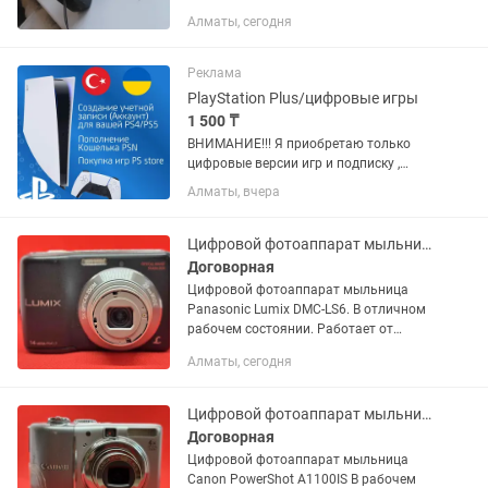
.чехол . в комплекте .находиться в
Алматы, сегодня
Талдыкоргане .почта такси.самовывоз
. Отправка по регионам. За ваш счет .
работает .фото видео...
Реклама
PlayStation Plus/цифровые игры
1 500 ₸
ВНИМАНИЕ!!! Я приобретаю только
цифровые версии игр и подписку ,
никаких дисков у меня нет, диски я не
Алматы, вчера
продаю. В мои услуги входит: Создание
аккаунта (учетная запись) региона
Турция и Украина для...
Цифровой фотоаппарат мыльница Panasonic Lumix DMC-LS6
Договорная
Цифровой фотоаппарат мыльница
Panasonic Lumix DMC-LS6. В отличном
рабочем состоянии. Работает от
батареек.
Алматы, сегодня
Цифровой фотоаппарат мыльница Canon PowerShot A1100IS
Договорная
Цифровой фотоаппарат мыльница
Canon PowerShot A1100IS В рабочем