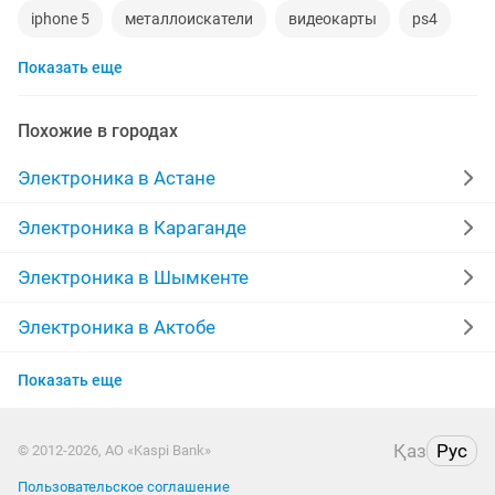
iphone 5
металлоискатели
видеокарты
ps4
Показать еще
игровой компьютер
смартфон
psp
аккаунт
материнская плата
процессор
playstation
Похожие в городах
стиральная машина
apple watch
Электроника в Астане
беспроводные наушники
наушники
моноблок
Электроника в Караганде
обмен
ddr2
xiaomi
gtx
macbook
Электроника в Шымкенте
компьютер
Электроника в Актобе
Электроника в Актау
Показать еще
Электроника в Костанае
Қаз
Рус
© 2012-2026, АО «Kaspi Bank»
Электроника в Таразе
Пользовательское соглашение