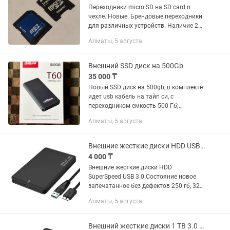
Переходники micro SD на SD card в
чехле. Новые. Брендовые переходники
для различных устройств. Наличие 2
шт Штучно 300 тенге 500 тенге за пару
Алматы, 5 августа
Внешний SSD диск на 500Gb
35 000 ₸
Новый SSD диск на 500gb, в комплекте
идет usb кабель на тайп си, с
переходником емкость 500 Гб;
интерфейс USB3.2 Gen2 Type-C;
Алматы, 5 августа
скорость чтение/запись 550/480 Мб/с;
TBW 200 Тб; S.M.A.R.T, TRIM
Внешние жесткие диски HDD USB 3.0
4 000 ₸
Внешние жесткие диски HDD
SuperSpeed USB 3.0 Состояние новое
запечатанное без дефектов 250 гб, 320
гб, 500 гб, 1 тб
Алматы, 5 августа
Внешний жесткие диски 1 TB 3.0 HDD 2.5 новый