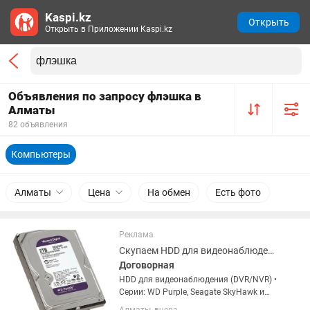
Kaspi.kz
Открыть
Открыть в Приложении Kaspi.kz
Объявления по запросу флэшка в
Алматы
82 объявления
Компьютеры
Алматы
Цена
На обмен
Есть фото
Реклама
Скупаем HDD для видеонаблюдения WD Purple, Seagate SkyHawk и другие
Договорная
HDD для видеонаблюдения (DVR/NVR) •
Серии: WD Purple, Seagate SkyHawk и
аналоги • Объёмы: 1TB/ 2TB/ 4TB/ 6TB/