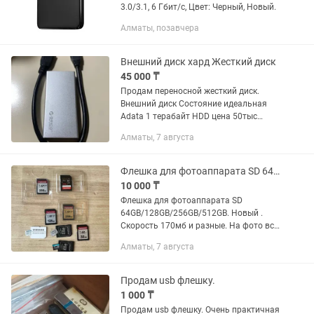
3.0/3.1, 6 Гбит/c, Цвет: Черный, Новый.
Алматы, позавчера
Внешний диск хард Жесткий диск
45 000 ₸
Продам переносной жесткий диск.
Внешний диск Состояние идеальная
Adata 1 терабайт HDD цена 50тыс
Kingston 512 гигов SSD mSATA новый
Алматы, 7 августа
цена 45тыс Чуть чуть торг
Флешка для фотоаппарата SD 64GB/128GB/256GB/512GB. Новый
10 000 ₸
Флешка для фотоаппарата SD
64GB/128GB/256GB/512GB. Новый .
Скорость 170мб и разные. На фото все
указано. Для дорогих фотоаппаратов
Алматы, 7 августа
нужно брать такие прямые флешки,
чем китайские с переходником. Для...
Продам usb флешку.
1 000 ₸
Продам usb флешку. Очень практичная