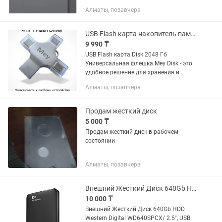
Алматы, позавчера
USB Flash карта накопитель память для телефона Disk 2048 Гб
9 990 ₸
USB Flash карта Disk 2048 Гб
Универсальная флешка Mey Disk - это
удобное решение для хранения и
передачи данных между смартфоном,
Алматы, позавчера
планшетом и компьютером.
Поддерживает работу с
устройствами...
Продам жесткий диск
5 000 ₸
Продам жесткий диск в рабочем
состоянии
Алматы, позавчера
Внешний Жесткий Диск 640Gb HDD Western Digital WD10SPCX/ 2.5, USB 3.0/3.1,
10 000 ₸
Внешний Жесткий Диск 640Gb HDD
Western Digital WD640SPCX/ 2.5", USB