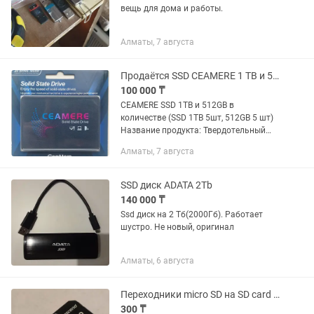
вещь для дома и работы.
Алматы, 7 августа
Продаётся SSD CEAMERE 1 TB и 512GB по 5 штук каждое
100 000 ₸
CEAMERE SSD 1TB и 512GB в
количестве (SSD 1TB 5шт, 512GB 5 шт)
Название продукта: Твердотельный
накопитель Ceamere Технические
Алматы, 7 августа
характеристики продукта: Подходит
для ноутбуков, мини-компьютеров,...
SSD диск ADATA 2Tb
140 000 ₸
Ssd диск на 2 Тб(2000Гб). Работает
шустро. Не новый, оригинал
Алматы, 6 августа
Переходники micro SD на SD card в чехле. Новые.
300 ₸