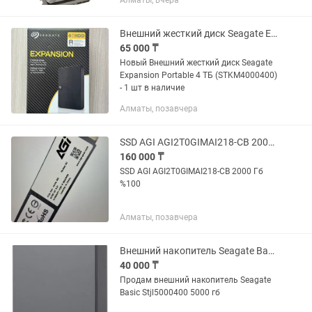
Алматы, вчера
8TB • Новые и б/у Работаем по всему
Алматы: — Бостандыкский район —
Алмалинский район —...
Внешний жесткий диск Seagate Expansion Portable 4 ТБ (STKM4000400)
65 000 ₸
Новый Внешний жесткий диск Seagate
Expansion Portable 4 ТБ (STKM4000400)
- 1 шт в наличие
Алматы, позавчера
SSD AGI AGI2T0GIMAI218-CB 2000 Гб 2tb
160 000 ₸
SSD AGI AGI2T0GIMAI218-CB 2000 Гб
%100
Алматы, позавчера
Внешний накопитель Seagate Basic Stjl5000400 5000 гб
40 000 ₸
Продам внешний накопитель Seagate
Basic Stjl5000400 5000 гб