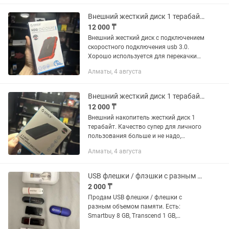
Внешний жесткий диск 1 терабайт для хранения данных. Usb 3.0
12 000 ₸
Внешний жесткий диск с подключением
скоростного подключения usb 3.0.
Хорошо используется для перекачки
документов, фильмов, игр и др. Так же
Алматы, 4 августа
в наличии и другие объемы 500 и 750гб
Внешний жесткий диск 1 терабайт. Супер качество для работы
12 000 ₸
Внешний накопитель жесткий диск 1
терабайт. Качество супер для личного
пользования больше и не надо,
скорость хорошая. USB 3.0 В
Алматы, 4 августа
количестве 270 шт
USB флешки / флэшки с разным объемом памяти
2 000 ₸
Продам USB флешки / флешки с
разным объемом памяти. Есть:
Smartbuy 8 GB, Transcend 1 GB,
Transcend 4 GB, Apacer 4 GB, Ipsen 8 GB,