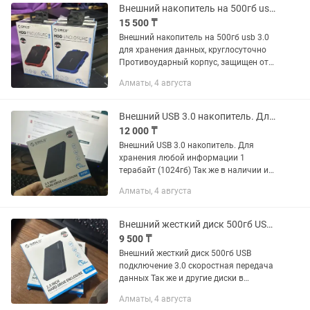
Внешний накопитель на 500гб usb 3.0 для хранения данных, круглосуточно
15 500 ₸
Внешний накопитель на 500гб usb 3.0
для хранения данных, круглосуточно
Противоударный корпус, защищен от
влаги. Так же в наличии 1 терабайт и 2
Алматы, 4 августа
терабайта, звоните спрашивайте
Внешний USB 3.0 накопитель. Для хранения любой информации. 1 терабайт
12 000 ₸
Внешний USB 3.0 накопитель. Для
хранения любой информации 1
терабайт (1024гб) Так же в наличии и
другие объемы
Алматы, 4 августа
Внешний жесткий диск 500гб USB подключение 3.0 скоростная передача данные
9 500 ₸
Внешний жесткий диск 500гб USB
подключение 3.0 скоростная передача
данных Так же и другие диски в
наличии, много всего в наличии
Алматы, 4 августа
звоните пожалуйста.