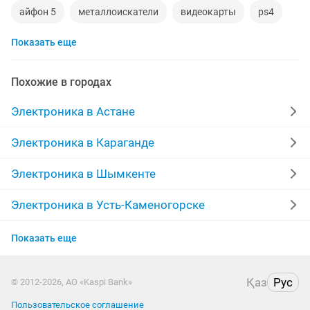
айфон 5
металлоискатели
видеокарты
ps4
Показать еще
игровой компьютер
смартфон
psp
аккаунт
iphone x
материнская плата
процессор
Похожие в городах
playstation
стиральная машина
apple watch
Электроника в Астане
айфон 7
беспроводные наушники
наушники
Электроника в Караганде
моноблок
обмен
ddr2
xiaomi
gtx
Электроника в Шымкенте
macbook
компьютер
Электроника в Усть-Каменогорске
Электроника в Актобе
Показать еще
Электроника в Актау
Қаз
Рус
© 2012-2026, АО «Kaspi Bank»
Электроника в Павлодаре
Пользовательское соглашение