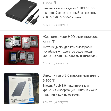
13 990 ₸
Внешние жесткие диски 1 TB 3.0 HDD
2.5" новый запечатанный Так же есть
250 гб, 320 гб, 500гб новые
Алматы, 5 августа
Жесткие диски HDD отличное состояние ПРОВЕРЕНЫ
5 000 ₸
Жесткие диски для компьютеров и
ноутбуков — надежное решение для
хранения данных, работы и апгрейда
системы. - Все накопители полностью
Алматы, 5 августа
проверены и готовы к использованию.
ХАРАКТЕРИСТИКИ: - Тип:...
Внешний usb 3.0 накопитель для хранения информации.
9 500 ₸
Внешний usb 3.0 накопитель для
хранения информации. 500гб Так же в
наличии и другие объемы.
Алматы, 4 августа