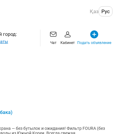
Қаз
Рус
 город:
маты
Чат
Кабинет
Подать объявление
 бака)
ез бутылок и ожидания! Фильтр FOURA (без
 воды из Южной Кореи. Всегда свежая