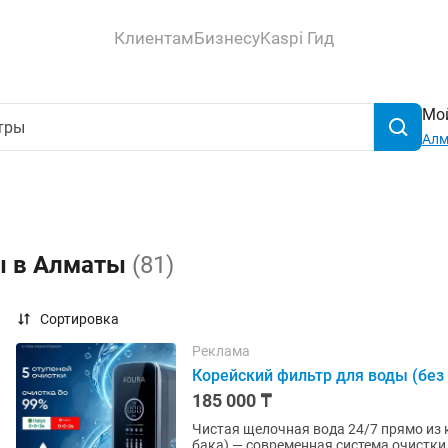
Клиентам
Бизнесу
Kaspi Гид
Мой
Ал
ы в Алматы
(81)
Сортировка
Реклама
Корейский фильтр для воды (без
185 000 ₸
Чистая щелочная вода 24/7 прямо из крана — б
бака) — современная система очистки