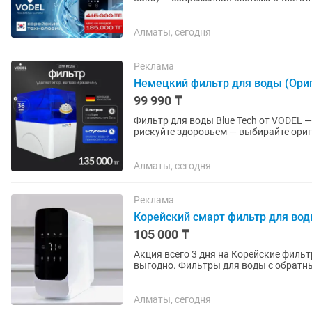
минерализованнаяя вода без накопите
Алматы, сегодня
Реклама
Немецкий фильтр для воды (Ори
99 990 ₸
Фильтр для воды Blue Tech от VODEL 
рискуйте здоровьем — выбирайте ориг
Оригинальная система Blue Tech от...
Алматы, сегодня
Реклама
Корейский смарт фильтр для во
105 000 ₸
Акция всего 3 дня на Корейские фильтр
выгодно. Фильтры для воды с обратны
очистки закрытый корпус...
Алматы, сегодня