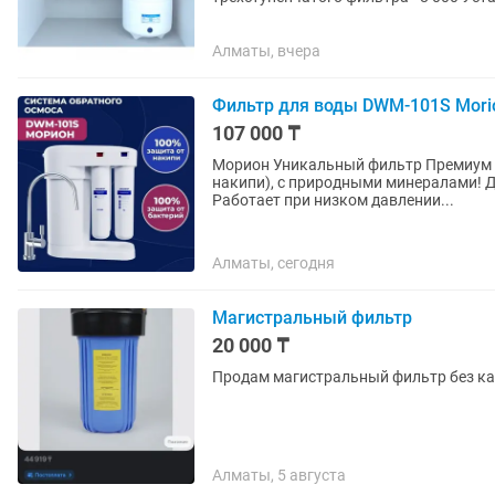
картриджей - 2000 за...
Алматы, вчера
Фильтр для воды DWM-101S Mori
107 000 ₸
Морион Уникальный фильтр Премиум К
накипи), с природными минералами! Д
Работает при низком давлении...
Алматы, сегодня
Магистральный фильтр
20 000 ₸
Продам магистральный фильтр без к
Алматы, 5 августа