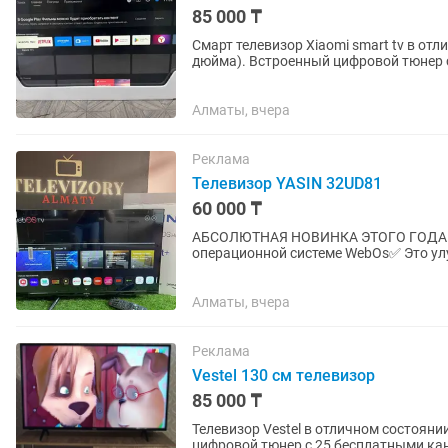
85 000 ₸
Смарт телевизор Xiaomi smart tv в от
дюйма). Встроенный цифровой тюнер с 25 бесплатными каналами. WiFi, YouTube и много
других интересных...
Алматы, вчера
Реклама
Телевизор YASIN 32UD81
60 000 ₸
АБСОЛЮТНАЯ НОВИНКА ЭТОГО ГОДА 💥 
операционной системе WebOs✅ Это улу
скорости реагирования, скорости...
Алматы, вчера
Реклама
Vestel 130 см телевизор
85 000 ₸
Телевизор Vestel в отличном состоянии с д
цифровой тюнер с 25 бесплатными кана