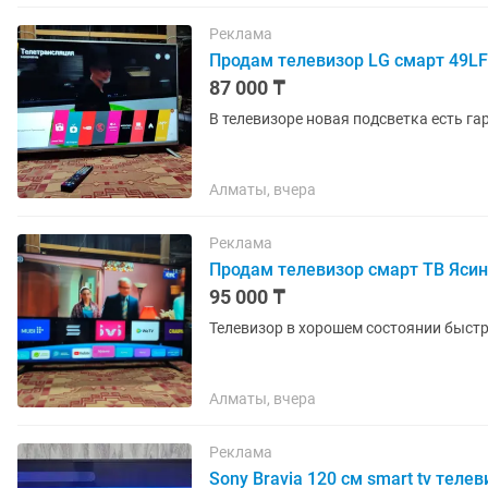
Реклама
Продам телевизор LG смарт 49LF
87 000 ₸
В телевизоре новая подсветка есть г
Алматы, вчера
Реклама
Продам телевизор смарт ТВ Ясин
95 000 ₸
Телевизор в хорошем состоянии быст
Алматы, вчера
Реклама
Sony Bravia 120 см smart tv телев