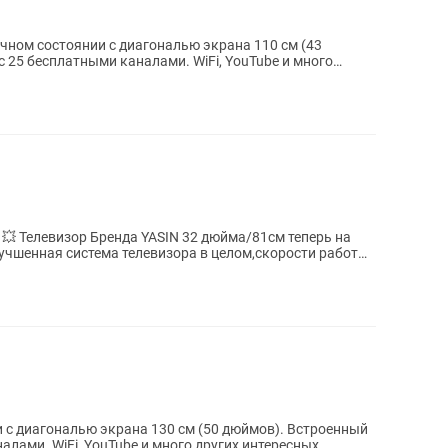
личном состоянии с диагональю экрана 110 см (43
Телевизор Бренда YASIN 32 дюйма/81см теперь на
чшенная система телевизора в целом,скорости работы,
иагональю экрана 130 см (50 дюймов). Встроенный
лами. WiFi, YouTube и много других интересных