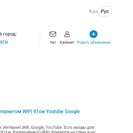
Қаз
Рус
 город:
маты
Чат
Кабинет
Подать объявление
тернетом WIFI 81см Youtube Google
 Интернет,Wifi, Google, YouTube. Есть входы для:
81см. Разрешение FullHD. Крепится на стену и на