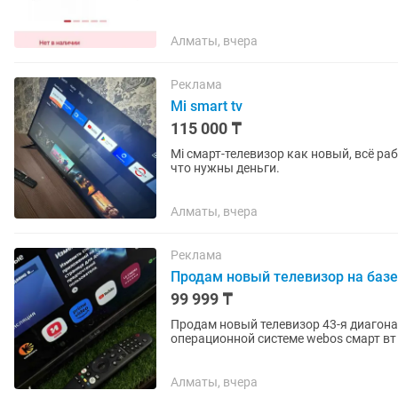
Алматы, вчера
Реклама
Mi smart tv
115 000 ₸
Mi смарт-телевизор как новый, всё ра
что нужны деньги.
Алматы, вчера
Реклама
Продам новый телевизор на базе
99 999 ₸
Продам новый телевизор 43-я диагонал
операционной системе webos смарт вт 
Алматы, вчера