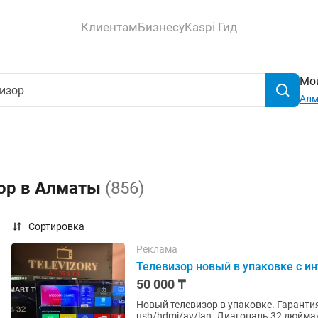
Клиентам
Бизнесу
Kaspi Гид
Мой
Ал
зор в Алматы
(856)
Сортировка
Реклама
Телевизор новый в упаковке с ин
50 000 ₸
Новый телевизор в упаковке. Гарантия.
usb/hdmi/av/lan. Диагональ 32 дюйма/