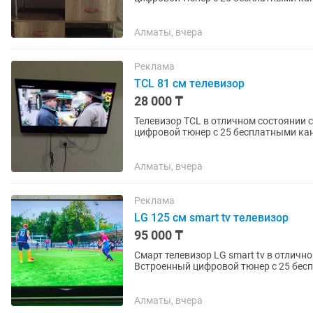
приложений. Пульт в...
Алматы, вчера
Реклама
TCL 81 см телевизор
28 000 ₸
Телевизор TCL в отличном состоянии с диаг
цифровой тюнер с 25 бесплатными каналами. Пульт в комплекте. Самовы
забрать через курьера.
Алматы, вчера
Реклама
LG 125 см smart tv телевизор
95 000 ₸
Смарт телевизор LG smart tv в отличн
Встроенный цифровой тюнер с 25 бесп
интересных...
Алматы, вчера