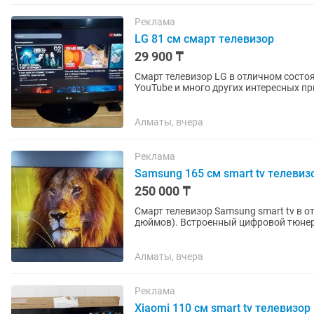
Реклама
LG 81 см смарт телевизор
29 900 ₸
Смарт телевизор LG в отличном состояни
YouTube и много других интересных приложений. Пульт в комплекте. С
забрать через курьера.
Алматы, вчера
Реклама
Samsung 165 см smart tv телевиз
250 000 ₸
Смарт телевизор Samsung smart tv в о
дюймов). Встроенный цифровой тюнер с 25 бесплатными каналами. WiFi, YouTube и много
других интересных...
Алматы, вчера
Реклама
Xiaomi 110 см smart tv телевизор