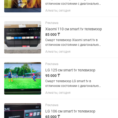
отличном состоянии с диагональю
экрана 165 см (65 дюймов).
Алматы, сегодня
Встроенный цифровой тюнер с 25
бесплатными каналами. WiFi, YouTube
и много других интересных...
Реклама
Xiaomi 110 см smart tv телевизор
85 000 ₸
Смарт телевизор Xiaomi smart tv в
отличном состоянии с диагональю
экрана 110 см (43 дюйма). Встроенный
Алматы, сегодня
цифровой тюнер с 25 бесплатными
каналами. WiFi, YouTube и много других
интересных...
Реклама
LG 125 см smart tv телевизор
95 000 ₸
Смарт телевизор LG smart tv в
отличном состоянии с диагональю
экрана 125 см (49 дюймов).
Алматы, сегодня
Встроенный цифровой тюнер с 25
бесплатными каналами. WiFi, YouTube
и много других интересных...
Реклама
LG 106 см smart tv телевизор
65 000 ₸