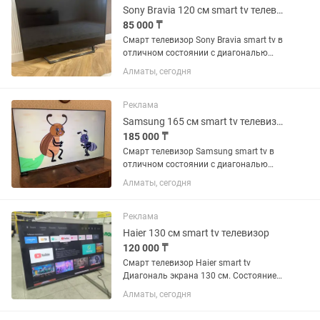
Sony Bravia 120 см smart tv телевизор
85 000 ₸
Смарт телевизор Sony Bravia smart tv в
отличном состоянии с диагональю
экрана 120 см . Встроенный цифровой
Алматы, сегодня
тюнер с 25 бесплатными каналами.
WiFi, YouTube и много других
интересных приложений. Пульт...
Реклама
Samsung 165 см smart tv телевизор
185 000 ₸
Смарт телевизор Samsung smart tv в
отличном состоянии с диагональю
экрана 165 см (65 дюймов).
Алматы, сегодня
Встроенный цифровой тюнер с 25
бесплатными каналами. WiFi, YouTube
и много других интересных...
Реклама
Haier 130 см smart tv телевизор
120 000 ₸
Смарт телевизор Haier smart tv
Диагональ экрана 130 см. Состояние
отличное (как новый). Практически не
Алматы, сегодня
пользовались. Пульт и ножки в
комплекте.