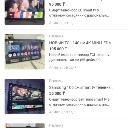
95 000 ₸
Смарт телевизор LG smart tv в
отличном состоянии с диагональю
экрана 125 см (49 дюймов).
Алматы, сегодня
Встроенный цифровой тюнер с 25
бесплатными каналами. WiFi, YouTube
и много других интересных...
Реклама
НОВЫЙ TCL 140 см 4К MINI LED smart tv телевизор
195 000 ₸
Новый смарт телевизор TCL smart tv.
Диагональ 140 см (55 дюймов).
Коробка, пульт и ножки в комплекте.
Алматы, сегодня
Такой на каспи стоит больше 200 тыс.
Реклама
Samsung 106 см smart tv телевизор
55 000 ₸
Смарт телевизор Samsung smart tv в
отличном состоянии с диагональю
экрана 106 см Встроенный цифровой
Алматы, сегодня
тюнер с 25 бесплатными каналами.
WiFi, YouTube и много других
интересных приложений. Пульт в...
Реклама