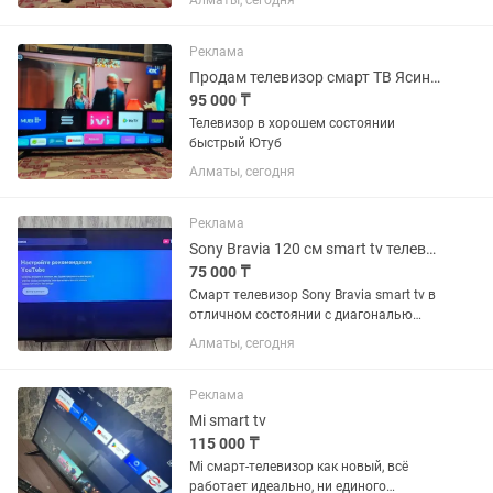
Алматы, сегодня
Реклама
Продам телевизор смарт ТВ Ясин 50 дюймов размер экрана 127 см по диагонали
95 000 ₸
Телевизор в хорошем состоянии
быстрый Ютуб
Алматы, сегодня
Реклама
Sony Bravia 120 см smart tv телевизор
75 000 ₸
Смарт телевизор Sony Bravia smart tv в
отличном состоянии с диагональю
экрана 120 см. Встроенный цифровой
Алматы, сегодня
тюнер с 25 бесплатными каналами.
WiFi, YouTube и много других
интересных приложений. Пульт...
Реклама
Mi smart tv
115 000 ₸
Mi смарт-телевизор как новый, всё
работает идеально, ни единого