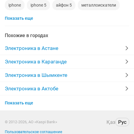
iphone
iphone 5
айфон 5
металлоискатели
Показать еще
видеокарты
ps4
игровой компьютер
смартфон
psp
аккаунт
материнская плата
Похожие в городах
процессор
playstation
стиральная машина
Электроника в Астане
apple watch
беспроводные наушники
наушники
Электроника в Караганде
моноблок
обмен
ddr2
xiaomi
gtx
Электроника в Шымкенте
macbook
компьютер
Электроника в Актобе
Электроника в Актау
Показать еще
Электроника в Костанае
Қаз
Рус
© 2012-2026, АО «Kaspi Bank»
Электроника в Таразе
Пользовательское соглашение