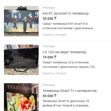
YouTube есть. Встроенный tv-тюнер с
бесплатными каналами. Поддержка...
Реклама
Kivi 81 см smart tv телевизор
35 000 ₸
Смарт телевизор KIVI smart tv в
отличном состоянии с диагональю
экрана 81 см (32дюйма). Встроенный
Алматы, сегодня
цифровой тюнер с 25 бесплатными
каналами. WiFi, YouTube и много других
интересных...
Реклама
LG 120 см смарт телевизор
75 000 ₸
Смарт телевизор LG в отличном
состоянии с диагональю экрана 120
сантиметров. Встроенный цифровой
Алматы, сегодня
тюнер с 25 бесплатными каналами.
WiFi, YouTube и много других
интересных приложений. Пульт в...
Реклама
Телевизор Smart Tv с интернетом Wifi Google YouTube новый в упаковке
55 000 ₸
Телевизор Smart tv диагональ 32
дюйма/81см. Новый в упаковке
полная комплектация. Гарантия.