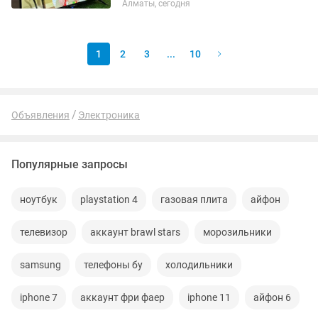
Алматы, сегодня
Интернет Wifi Google YouTube Netflix.
Ультратонкий дизайн. Разъемы:
usb/hdmi/av/lan.
1
2
3
...
10
Объявления
Электроника
Популярные запросы
ноутбук
playstation 4
газовая плита
айфон
телевизор
аккаунт brawl stars
морозильники
samsung
телефоны бу
холодильники
iphone 7
аккаунт фри фаер
iphone 11
айфон 6