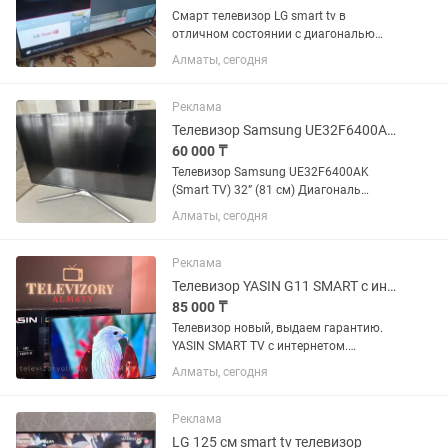
Смарт телевизор LG smart tv в
отличном состоянии с диагональю
экрана 106 см (42 дюйма). Встроенный
Алматы, сегодня
цифровой тюнер с 25 бесплатными
каналами. WiFi, YouTube и много других
интересных...
Реклама
Телевизор Samsung UE32F6400AK (Smart TV) 32 (81 см)
60 000 ₸
Телевизор Samsung UE32F6400AK
(Smart TV) 32” (81 см) Диагональ
экрана: 32” (81 см) Разрешение: Full HD
Алматы, сегодня
(1920 × 1080) Тип экрана: LED Smart TV:
Есть (Samsung Smart Hub) Частота
обновления: 200...
Реклама
Телевизор YASIN G11 SMART с интернетом WIFI НОВЫЙ в упаковке 108 см
85 000 ₸
Телевизор новый, выдаем гарантию.
YASIN SMART TV с интернетом.
Диагональ экрана 108 см/43дюйм.
Алматы, сегодня
Встроенный отау тв на 25 каналов без
абонентской платы. Телевизор
высокого качества, не виснет,не...
Реклама
LG 125 см smart tv телевизор