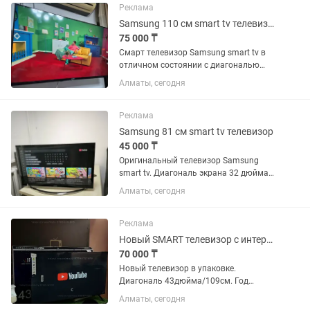
Реклама
Samsung 110 см smart tv телевизор
75 000 ₸
Смарт телевизор Samsung smart tv в
отличном состоянии с диагональю
экрана 110 см (43 дюйма). Встроенный
Алматы, сегодня
цифровой тюнер с 25 бесплатными
каналами. WiFi, YouTube и много других
интересных...
Реклама
Samsung 81 см smart tv телевизор
45 000 ₸
Оригинальный телевизор Samsung
smart tv. Диагональ экрана 32 дюйма
(81 см). Телевизор в отличном
Алматы, сегодня
состоянии. Работает без проблем.
Пульт имеется.
Реклама
Новый SMART телевизор с интернетом WiFi google 43дюйма
70 000 ₸
Новый телевизор в упаковке.
Диагональ 43дюйма/109см. Год
производства 2025. Модель Samsung
Алматы, сегодня
Smart tv. Интернет WIFI есть. Google