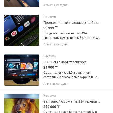
дефекта. Продаю, потому что нужны
Алматы, сегодня
деньги.
Реклама
Продам новый телевизор на базе webos смарт тв ютуб гугл Кинопоиск
99 999 ₸
Продам новый телевизор 43-я
диагональ 109 см полный Smart TV Wi-
Fi YouTube в Google на операционной
Алматы, сегодня
системе webos смарт вт гарантия 1 год
Реклама
LG 81 см смарт телевизор
29 900 ₸
Смарт телевизор LG в отличном
состоянии с диагональю экрана 81 см
(32 дюйма). WiFi, YouTube и много
Алматы, сегодня
других интересных приложений. Пульт
в комплекте. Самовывоз или можете
забрать через курьера.
Реклама
Samsung 165 см smart tv телевизор
250 000 ₸
Смарт телевизор Samsung smart tv в