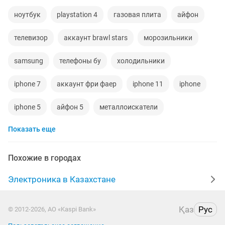
ноутбук
playstation 4
газовая плита
айфон
телевизор
аккаунт brawl stars
морозильники
samsung
телефоны бу
холодильники
iphone 7
аккаунт фри фаер
iphone 11
iphone
iphone 5
айфон 5
металлоискатели
Показать еще
видеокарты
ps4
игровой компьютер
смартфон
psp
аккаунт
iphone x
Похожие в городах
материнская плата
процессор
playstation
Электроника в Казахстане
стиральная машина
apple watch
айфон 7
Қаз
Рус
© 2012-2026, АО «Kaspi Bank»
беспроводные наушники
наушники
моноблок