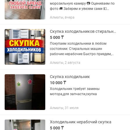
морозильную камеру 📷 Оцениваем по
фото 🚚 Заберем и увезем сами 💵
Деньги сразу Пишите или звоните
Алматы, вчера
Скупка холодильников стиральных машин
5 000 ₸
Покупаем холодильники в любом
состоянии: Стиральных машин
рабочие нерабочие Быстро приедем,
сами вывезем. Оплата сразу на месте.
Алматы, 2 августа
Скупка холодильник
10 000 ₸
Холодильник требует замены
мотора,для запчасти,скупка
Алматы, 31 июля
Холодильник нерабочий скупка
5 000 ₸