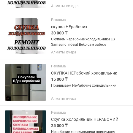
Алматы в нерабочем состоянии.
Алматы, сегодня
Разных производителей,в хорошем
состоянии.
Реклама
скупка НЕрабочих
30 000 ₸
Скупаем нерабочие холодильники LG
Samsung Indesit Beko сам заберу
Алматы, вчера
Реклама
СКУПКА НЕРабочий холодильник
15 000 ₸
Принимаем НеРабочие холодильники
Алматы, вчера
Реклама
Скупка Холодильник НЕРАБОЧИЙ
25 000 ₸
Нерабочие холодильники принимаем