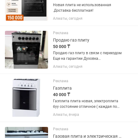
Новая плита не использованная
.Доставка бесплатная!
Алматы, сегодня
Реклама
Продаю газ плиту
50 000 ₸
Продаю газ плиту в связи с переездом
Еще на гарантии Духовка
электрическая печет шикарно
Алматы, сегодня
Самовывоз
Реклама
Газплита
40 000 ₸
Газплита плита новая, электроплита
буу состояние отличное ( каждая по
30тыс)
Алматы, вчера
Реклама
Газовая плита и электрическая духовка