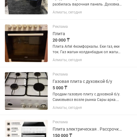
разбилась варочная панель. Духовка и
сама плита работают идеально, нужно
Алматы, сегодня
только заменить панель. Можно на
запчасти
Реклама
Плита
20 000 ₸
Плита Artel 4комфоркалы. Еки газ, еки
ток. Газ жагын колданбадык ол жагы
жана, ток жагын колдандык бир
Алматы, сегодня
комфорка гана истейди, екиншисин
жондетсе болады. Духовкасы да жай
истейди. Биз каратпадык....
Реклама
Газовая плита с духовкой б/у
5 000 ₸
Продам газовую плиту с духовкой б/у.
Самовывоз возле рынка Сары арка.
Дом на 2 этаже.
Алматы, сегодня
Реклама
Плита электрическая . Рассрочка есть , плита новая , не использованная .
150 000 ₸