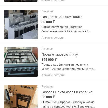
Алматы, сегодня
13,45 кг
Реклама
Газ плита ГАЗОВАЯ плита
30 000 ₸
Самая популярная надежная
безопасная плита Газ плита все 4
конфорки газовые, ДУХОВКА ГАЗОВАЯ
Алматы, сегодня
Все ИДЕАЛЬНОМ СОСТОЯНИЕ все
работает Бу от 30000 и выше Почти
новая от 40 -50 тыс и выше ЦЕНА...
Реклама
Продам газовую плиту
145 000 ₸
Продам комбинированную плиту
Midea. Б/у, пользовались меньше года.
Плита в хорошем состоянии. Духовка
Алматы, сегодня
электрическая, имеется два противня и
решетка, выдвижной ящик.
Реклама
Газовая Плита новая в коробке
50 000 ₸
SHIVAKI 50G. Продаем газовую новую
плиту за ненадобностью. В упаковке,