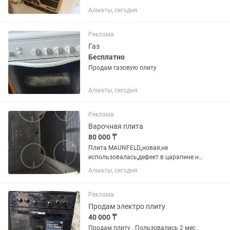
не открывали. Самовывоз. Варочная
Алматы, сегодня
панель: газовая; Объем духовки: 65 л.;
Духовка: газовая; Управление:
механическое;...
Реклама
Газ
Бесплатно
Продам газовую плиту
Алматы, сегодня
Реклама
Варочная плита
80 000 ₸
Плита MAUNFELD,,новая,не
использовалась,дефект в царапине на
поверхности!
Алматы, сегодня
Реклама
Продам электро плиту
40 000 ₸
Продам плиту . Пользовались 2 мес ,