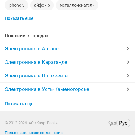
iphone 5
айфон 5
металлоискатели
Показать еще
видеокарты
ps4
игровой компьютер
смартфон
psp
аккаунт
iphone x
Похожие в городах
материнская плата
процессор
playstation
Электроника в Астане
стиральная машина
apple watch
айфон 7
Электроника в Караганде
беспроводные наушники
наушники
моноблок
Электроника в Шымкенте
обмен
ddr2
xiaomi
gtx
macbook
Электроника в Усть-Каменогорске
Электроника в Актобе
Показать еще
Электроника в Актау
Қаз
Рус
© 2012-2026, АО «Kaspi Bank»
Электроника в Таразе
Пользовательское соглашение