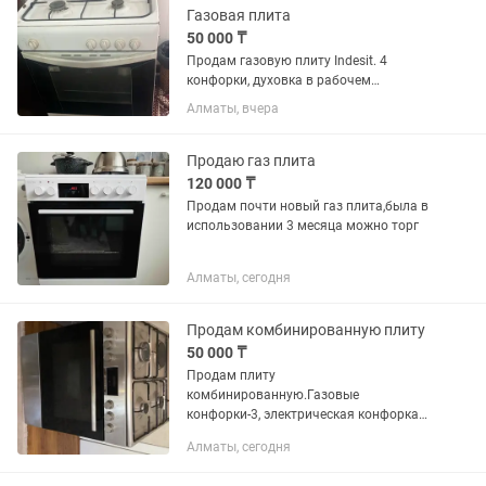
Газовая плита
50 000 ₸
Продам газовую плиту Indesit. 4
конфорки, духовка в рабочем
состоянии. Все работает исправно.
Алматы, вчера
Есть следы эксплуатации и небольшие
внешние потертости, на работу не
влияют. Подойдет для дома, дачи
Продаю газ плита
или...
120 000 ₸
Продам почти новый газ плита,была в
использовании 3 месяца можно торг
Алматы, сегодня
Продам комбинированную плиту
50 000 ₸
Продам плиту
комбинированную.Газовые
конфорки-3, электрическая конфорка
-1,духовой шкаф
Алматы, сегодня
электрический.Продаю в связи с
изменением дизайна кухни.