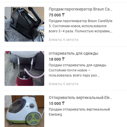
Продам парогенератор Braun Carestyle 5
75 000 ₸
Продам парогенератор Braun CareStyle
5. Состояние новое, использовался
всего 3–4 раза. Полностью исправен,
без дефектов, в отличном состоянии.
Алматы, 6 августа
Продаю, потому что для нашей
небольшой семьи он оказался...
отпариватель для одежды
18 000 ₸
Продам отпариватель для одежды.
Состояние почти новое —
пользовалась всего пару раз.
Работает отлично, продаю только
Алматы, 6 августа
потому, что живу в однокомнатной
квартире, и он занимает слишком
много...
Отпариватель вертикальный Elenberg
15 000 ₸
Продам отпариватель вертикальный
Elenberg