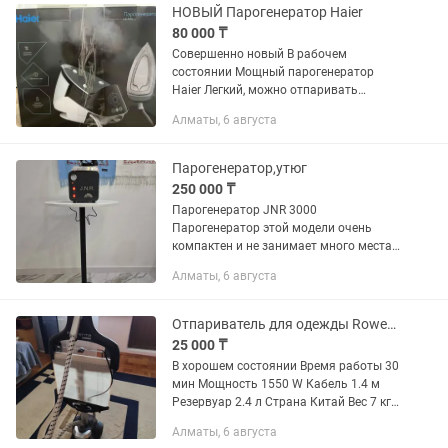
НОВЫЙ Парогенератор Haier
80 000 ₸
Совершенно новый В рабочем
состоянии Мощный парогенератор
Haier Легкий, можно отпаривать
вертикально Автоматическое
Алматы, 6 августа
отключение через 10 минут Съемный
резервуар для воды 1,7л Сенсорное...
Парогенератор,утюг
250 000 ₸
Парогенератор JNR 3000
Парогенератор этой модели очень
компактен и не занимает много места.
Производит непрерывный пар,
Алматы, 6 августа
который нагревается за 8-10 минут. На
панели расположены световые
индикаторы,...
Отпариватель для одежды Rowenta Master Valet IS6300
25 000 ₸
В хорошем состоянии Время работы 30
мин Мощность 1550 W Кабель 1.4 м
Резервуар 2.4 л Страна Китай Вес 7 кг
Макс темп 99 °C Сетевой шнур 2 м
Алматы, 6 августа
Стойка 1.2 м Насадки 2 Инструкция