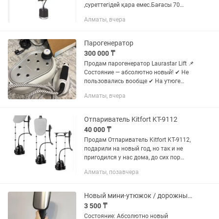
,суреттегідей қара емес.Бағасы 70
мың.Келісуге болады.Оригинал мечта
Алматы, вчера
магазинінен алынған.
Парогенератор
300 000 ₸
Продам парогенератор Laurastar Lift 📌
Состояние — абсолютно новый! ✔ Не
пользовались вообще ✔ На утюге
даже заводские наклейки ✔ Полный
Алматы, вчера
комплект 💨 Очень мощный пар,
идеально разглаживает любые...
Отпариватель Kitfort KT-9112
40 000 ₸
Продам Отпариватель Kitfort KT-9112,
подарили на новый год, но так и не
пригодился у нас дома, до сих пор
лежит новым в коробке. Цена в
Алматы, позавчера
технодоме 63тыс, продам за 40тыс,
чеки имеются
Новый мини-утюжок / дорожный отпариватель для одежды
3 500 ₸
Состояние: Абсолютно новый