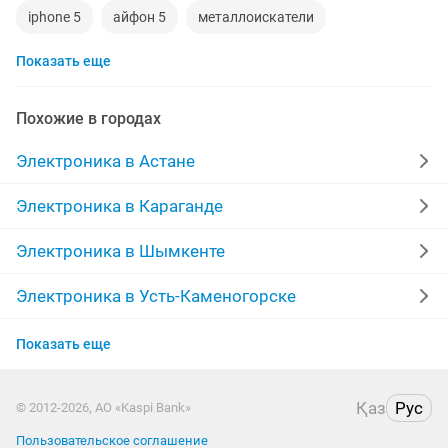
iphone 5
айфон 5
металлоискатели
Показать еще
видеокарты
ps4
игровой компьютер
смартфон
psp
аккаунт
iphone x
Похожие в городах
материнская плата
процессор
playstation
Электроника в Астане
стиральная машина
apple watch
айфон 7
Электроника в Караганде
беспроводные наушники
наушники
моноблок
Электроника в Шымкенте
обмен
ddr2
xiaomi
gtx
macbook
Электроника в Усть-Каменогорске
Электроника в Актобе
Показать еще
Электроника в Актау
Қаз
Рус
© 2012-2026, АО «Kaspi Bank»
Электроника в Семее
Пользовательское соглашение