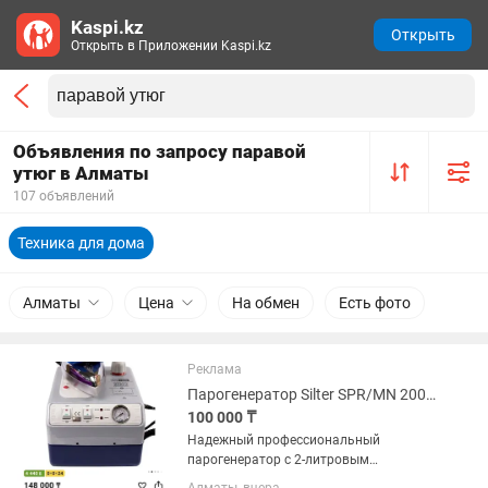
Kaspi.kz
Открыть
Открыть в Приложении Kaspi.kz
Объявления по запросу паравой
утюг в Алматы
107 объявлений
Техника для дома
Алматы
Цена
На обмен
Есть фото
Реклама
Парогенератор Silter SPR/MN 2002 синий
100 000 ₸
Надежный профессиональный
парогенератор с 2-литровым
бойлером, обеспечивающий мощную