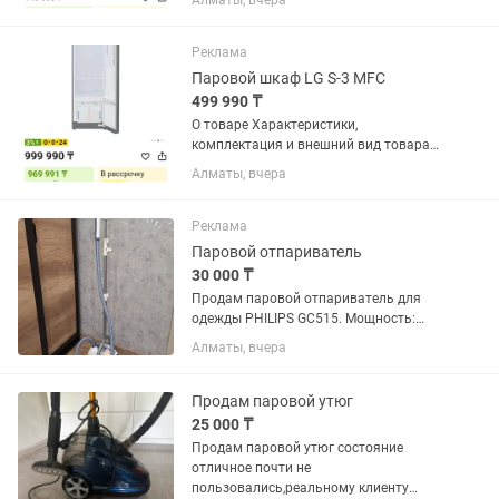
Алматы, вчера
подачу сухого пара (2.5 бар) и
оснащенный утюгом с пробковой
ручкой. Он отлично подходит для
Реклама
домашнего...
Паровой шкаф LG S-3 MFC
499 990 ₸
О товаре Характеристики,
комплектация и внешний вид товара
могут быть изменены производителем
Алматы, вчера
без предварительного уведомления и
могут отличаться от указанных в
каталоге...
Реклама
Паровой отпариватель
30 000 ₸
Продам паровой отпариватель для
одежды PHILIPS GC515. Мощность:
1500 Вт, Постоянная подача пара: 35 г/
Алматы, вчера
мин, Объем резервуара: 1л. Состояние
нового. В комплекте тефлоновая
варежка для защиты рук от...
Продам паровой утюг
25 000 ₸
Продам паровой утюг состояние
отличное почти не
пользовались,реальному клиенту