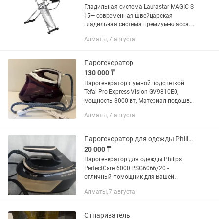
Гладильная система Laurastar MAGIC S-
I 5— современная швейцарская
гладильная система премиум-класса.
Она подходит для дома, а также для
Алматы, 7 августа
профессионального использования в
специализированных...
Парогенератор
130 000 ₸
Парогенератор с умной подсветкой
Tefal Pro Express Vision GV9810E0,
мощность 3000 вт, Материал подошвы
Durilium Airglide Autoclean,страна
Алматы, 7 августа
производитель Франция. Объем
резервуара для воды 1,2 л. Новый...
Парогенератор для одежды Philips PerfectCare 6000 PSG6066/20 2400 Вт
20 000 ₸
Парогенератор для одежды Philips
PerfectCare 6000 PSG6066/20 -
отличный помощник для Вашей
одежды. Характеристики: Мощность -
Алматы, 7 августа
2400 Вт Максимальное давление - 8
бар Материал подошвы -
Нержавеющая...
Отпариватель