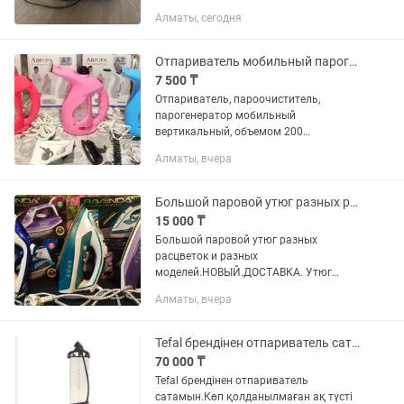
небольшой торг
Алматы, сегодня
Отпариватель мобильный парогенератор, пароочиститель. 200млНОВЫЙ. ДОСТАВКА.
7 500 ₸
Отпариватель, пароочиститель,
парогенератор мобильный
вертикальный, объемом 200
миллилитров. НОВЫЙ. ДОСТАВКА.
Алматы, вчера
Состояние: НОВЫЙ. Есть ДОСТАВКА
яндексом либо самовывоз. Как вам
удобнее. Фото и...
Большой паровой утюг разных расцветок и разных моделей.НОВЫЙ.ДОСТАВКА.
15 000 ₸
Большой паровой утюг разных
расцветок и разных
моделей.НОВЫЙ.ДОСТАВКА. Утюг
большой паровой трех разных
Алматы, вчера
расцветок и трех разных модификаций.
Цвета и модели на фотографиях.
ОТЛИЧНЫЙ ПОЛЕЗНЫЙ...
Tefal брендінен отпариватель сатамын
70 000 ₸
Tefal брендінен отпариватель
сатамын.Көп қолданылмаған ақ түсті