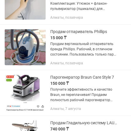
Комплектация: Утюжок + флакон-
пульверизатор (пшикалка) для
увлажнения ткани. Невероятно лёгкий!
Алматы, позавчера
Описание: Продам стильный и очень
компактный дорожный утюжок
(черный с...
Продам отпариватель Phillips
15 000 ₸
Продам вертикальный отпариватель
бренда Phillips. Рабочий, в отличном
состоянии. Пользовались только пару
раз. Может понадобится у кого есть
Алматы, позавчера
бутик одежды
Парогенератор Braun Care Style 7
150 000 ₸
Получите эффективность и качество
Braun, не переплачивая! Продаем
полностью рабочий парогенератор
Braun CareStyle 7 , который сделает
Алматы, 7 августа
глажку в 2 раза быстрее и проще.
Почему такая низкая...
Продам Гладильную систему LAURASTAR MAGIC s-i5
740 000 ₸