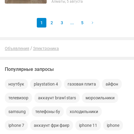
Алматы, 5 августа
1
2
3
...
5
Объявления
Электроника
Популярные запросы
ноутбук
playstation 4
газовая плита
айфон
телевизор
аккаунт brawl stars
морозильники
samsung
телефоны бу
холодильники
iphone 7
аккаунт фри фаер
iphone 11
iphone