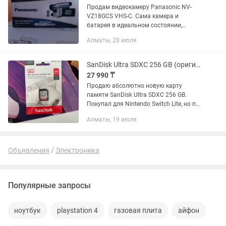
Продам видеокамеру Panasonic NV-
VZ18GCS VHS-C. Сама камера и
батарея в идеальном состоянии,
практически новая. Схема "доставка
Алматы, 28 июля
курьером" или Яндекс не работает.
SanDisk Ultra SDXC 256 GB (оригинал)
27 990 ₸
Продаю абсолютно новую карту
памяти SanDisk Ultra SDXC 256 GB.
Покупал для Nintendo Switch Lite, но по
невнимательности заказал обычную
Алматы, 19 июля
SDXC, а для консоли нужна microSD.
Упаковка была вскрыта...
Объявления
Электроника
Популярные запросы
ноутбук
playstation 4
газовая плита
айфон