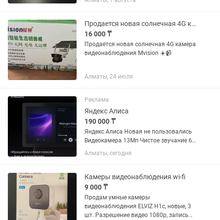
Алматы, 1 августа
H.264/MPEG-4, цвет: 0.1Люкс/F1.2 AGC
Вкл, ч/б: 0.01...
Продается новая солнечная 4G камера видеонаблюдения Mvision
16 000 ₸
Продается новая солнечная 4G камера
видеонаблюдения Mvision ☀️📹
Алматы, 24 июля
Реклама
Яндекс Алиса
190 000 ₸
Яндекс Алиса Новая не пользовались
Видеокамера 13Мп Чистое звучание 60
Вт Поворотный Full HD touch-экран
Алматы, сегодня
Камеры видеонаблюдения wi-fi
9 000 ₸
Продам умные камеры
видеонаблюдения ELVIZ H1c, новые, 3
шт. Разрешение видео 1080р, запись