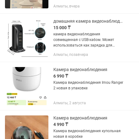
на карту microSD либо на облако. Есть
Алматы, вчера
режим ночного видения, запись по
датчику движения, также есть...
домашняя камера видеонаблюдения совмещенная с USB-хабом.
15 000 ₸
камера видеонаблюдения
совмещенная с USB-хабом. Может
использоваться как зарядка для
смартфонов и для чтения/записи
Алматы, позавчера
флешек. Новая, в упаковке.
Возможности на фото в объявлении
Камера видеонаблюдения
6 990 ₸
Камера видеонаблюдения Imou Ranger
2 новая в упаковке
Алматы, 2 августа
Камера видеонаблюдения
4 990 ₸
Камера видеонаблюдения купольная
новая в коробке