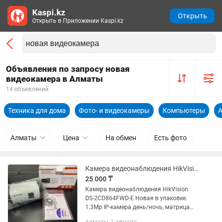
Kaspi.kz
Открыть
Открыть в Приложении Kaspi.kz
Объявления по запросу новая
видеокамера в Алматы
14 объявлений
Техника для дома
Фото- и видеокамеры
Компьютеры
А
Алматы
Цена
На обмен
Есть фото
Камера видеонаблюдения HikVision DS-2CD864FWD-E Новая в упаковке.
25 000 ₸
Камера видеонаблюдения HikVision
DS-2CD864FWD-E Новая в упаковке.
1.3Mp IP-камера день/ночь, матрица
1/3" Progressive Scan CMOS, АРД, видео