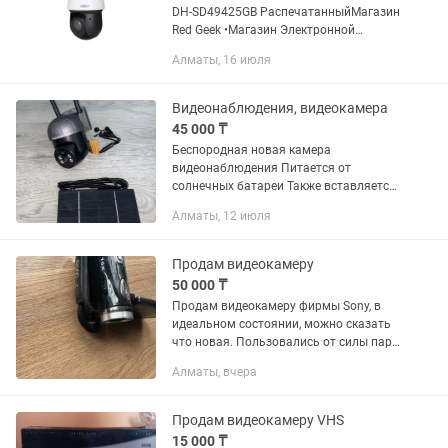
DH-SD49425GB РаспечатанныйМагазин
Red Geek •Магазин Электронной
техники Red Geek- качественная и
Алматы, 16 июля
проверенная техника по самым
выгодным ценам • Цена указана
только...
Видеонаблюдения, видеокамера
45 000 ₸
Беспородная новая камера
видеонаблюдения Питается от
солнечных батареи Также вставляется
сим карта для наблюдение в онлайн
Алматы, 12 июля
режиме Характеристики на
фотографии Новая в коробке Срочно
нужны деньги
Продам видеокамеру
50 000 ₸
Продам видеокамеру фирмы Sony, в
идеальном состоянии, можно сказать
что новая. Пользовались от силы пару
раз.
Алматы, вчера
Продам видеокамеру VHS
15 000 ₸