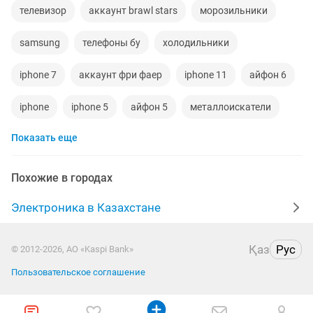
телевизор
аккаунт brawl stars
морозильники
samsung
телефоны бу
холодильники
iphone 7
аккаунт фри фаер
iphone 11
айфон 6
iphone
iphone 5
айфон 5
металлоискатели
Показать еще
видеокарты
ps4
игровой компьютер
смартфон
psp
аккаунт
iphone x
Похожие в городах
материнская плата
процессор
playstation
Электроника в Казахстане
стиральная машина
apple watch
Қаз
Рус
© 2012-2026, АО «Kaspi Bank»
беспроводные наушники
наушники
моноблок
Пользовательское соглашение
обмен
ddr2
xiaomi
gtx
macbook