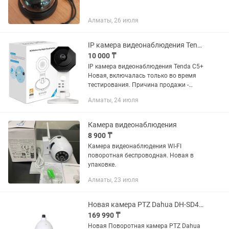
Алматы, 26 июля
IP камера видеонаблюдения Tenda C5
10 000 ₸
IP камера видеонаблюдения Tenda C5+
Новая, включалась только во время
тестирования. Причина продажи -
осталась лишняя, после установки в
Алматы, 24 июля
офисе. Описание IP камера Tenda C5+
обеспечит...
Камера видеонаблюдения
8 900 ₸
Камера видеонаблюдения WI-FI
поворотная беспроводная. Новая в
упаковке.
Алматы, 23 июля
Новая камера PTZ Dahua DH-SD49425GB Распечатанный Магазин Red Geek
169 990 ₸
Новая Поворотная камера PTZ Dahua