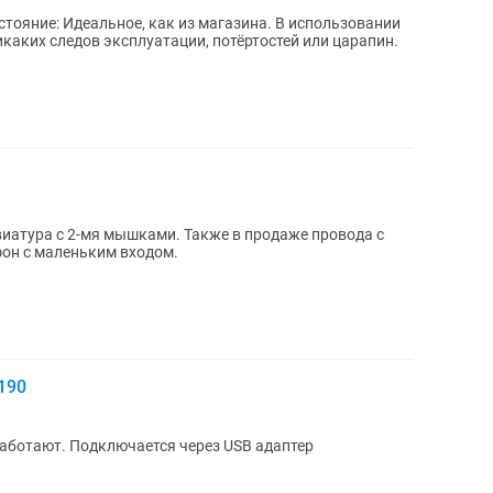
икаких следов эксплуатации, потёртостей или царапин.
иатура с 2-мя мышками. Также в продаже провода с
фон с маленьким входом.
190
аботают. Подключается через USB адаптер