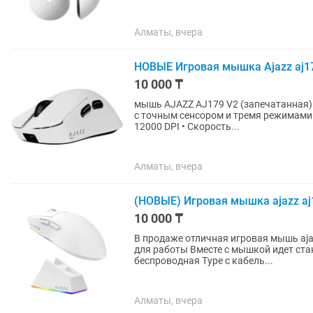
Алматы, вчера
НОВЫЕ Игровая мышка Ajazz aj1
10 000 ₸
мышь AJAZZ AJ179 V2 (запечатанная) AJAZZ AJ179 V2 — ультралёгкая геймерская мышь 49 
с точным сенсором и тремя режимами подключения. • Сенсор: PixArt
12000 DPI • Скорость...
Алматы, вчера
(НОВЫЕ) Игровая мышка ajazz aj
10 000 ₸
В продаже отличная игровая мышь ajazz aj139 V2 MC Она отлично
для работы Вместе с мышкой идет станция для зарядки мышки игровая мышь, проводная/
беспроводная Type c кабель...
Алматы, вчера