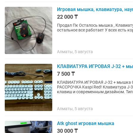
Игровая мышка, клавиатура, нау
22 000 ₸
Продал Пк Осталось мышка , Клавиатура, наушники У мышки сломана Одна боковая кнопка
остальное все рабо
Алматы, 5 августа
КЛАВИАТУРА ИГРОВАЯ J-32 + мыш
7 500 ₸
КЛАВИАТУРА ИГРОВАЯ J-32 + мышка ОГРОМНЫЙ ВЫБОР КЛАВИАТУР! ОПТОМ И В РОЗНИЦУ!
РАССРОЧКА Kaspi Red! Клавиатура J-32 - это стильная тонкая клавиатура с мягким ходом
клавиш и современным дизайном. Тип.
Алматы, 5 августа
Atk ghost игровая мышка
30 000 ₸