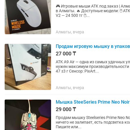
🎮 Игровые мыши ATK под заказ | Алматы Продаю современные игровые мыши ATK п
в Алматы. 🔥 Доступные модели: 🖱 ATK A9 Air Plus — 25 000 тг 🖱 ATK F1 V3 — 25 500 тг 🖱 ATK F1
V2 — 24 500 тг 🖱...
Алматы, вчера
Продам игровую мышку в упаковк
27 000 ₸
ATK A9 Air — одна из самых удачных у
нужен максимум производительности при минимальном ве
47 ±3 г Сенсор: PixArt...
Алматы, вчера
Мышка SteeSeries Prime Neo Noir
29 000 ₸
Продам мышку Steelseries Prime Neo No
ничего не залипает, есть подсветка ко
Пишите или...