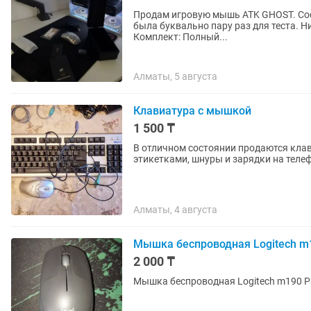
Продам игровую мышь ATK GHOST. Состояние: Идеальное, как из магазина. В использовании
была буквально пару раз для теста. Н
Комплект: Полный...
Алматы, 5 августа
Клавиатура с мышкой
1 500 ₸
В отличном состоянии продаются клав
этикетками, шнуры и зарядки на теле
Алматы, 4 августа
Мышка беспроводная Logitech m
2 000 ₸
Мышка беспроводная Logitech m190 Р