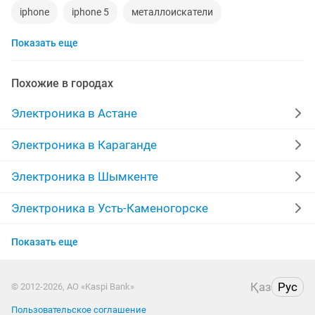
iphone
iphone 5
металлоискатели
Показать еще
видеокарты
ps4
игровой компьютер
смартфон
psp
аккаунт
iphone x
Похожие в городах
материнская плата
процессор
playstation
Электроника в Астане
стиральная машина
apple watch
Электроника в Караганде
беспроводные наушники
наушники
моноблок
Электроника в Шымкенте
обмен
ddr2
xiaomi
gtx
macbook
Электроника в Усть-Каменогорске
Электроника в Актобе
компьютер
Показать еще
Электроника в Актау
Қаз
Рус
© 2012-2026, АО «Kaspi Bank»
Электроника в Таразе
Пользовательское соглашение