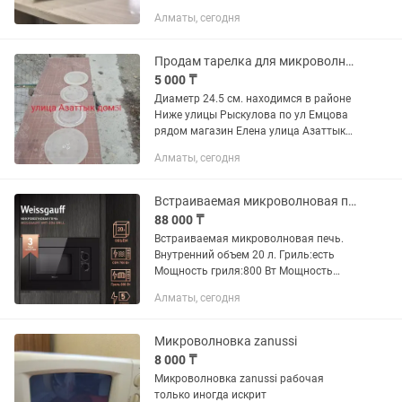
Современный внешний вид, цвет
Алматы, сегодня
серебро. Гарантия 6 месяцев.
Продам тарелка для микроволновки, духовки
5 000 ₸
Диаметр 24.5 см. находимся в районе
Ниже улицы Рыскулова по ул Емцова
рядом магазин Елена улица Азаттык
51 работаем с 09 00 до 17 00 ч без
Алматы, сегодня
выходных перерыв 30 минут
Встраиваемая микроволновая печь
88 000 ₸
Встраиваемая микроволновая печь.
Внутренний объем 20 л. Гриль:есть
Мощность гриля:800 Вт Мощность
микроволновки:700 Вт 5 режимов
Алматы, сегодня
мощности Панель из закаленного
стекла Цвет черный Ширина 592
Глубина...
Микроволновка zanussi
8 000 ₸
Микроволновка zanussi рабочая
только иногда искрит