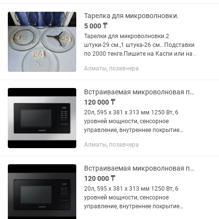
Тарелка для микроволновки.
5 000 ₸
Тарелки для микроволновки.2
штуки-29 см.,1 штука-26 см.. Подставки
по 2000 тенге.Пишите на Каспи или на .
Алматы, позавчера
Встраиваемая микроволновая печь MS20A 7013 AT/BW (MQ7000A) Samsung
120 000 ₸
20л, 595 x 381 x 313 мм 1250 Вт, 6
уровней мощности, сенсорное
управление, внутреннее покрытие
камеры БИОкерамическое покрытие,
Алматы, позавчера
вращающийся столик 255 мм, цвет
черный, рамка серебристая, пр-во...
Встраиваемая микроволновая печь MS20A 7013 AB/BW Samsung
120 000 ₸
20л, 595 x 381 x 313 мм 1250 Вт, 6
уровней мощности, сенсорное
управление, внутреннее покрытие
камеры БИОкерамическое покрытие,