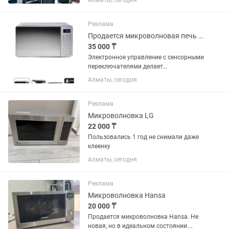
Алматы, сегодня
зависят от состояния качества и
бренда.
Реклама
Продается микроволновая печь Hisense H20MOMS4
35 000 ₸
Электронное управление с сенсорными
переключателями делает
использование печи простым и
Алматы, сегодня
интуитивным. Серебристый цвет
придаёт устройству элегантный и
современный вид, гармонично
Реклама
вписываясь в любой...
Микроволновка LG
22 000 ₸
Пользовались 1 год не снимали даже
клеенку
Алматы, сегодня
Реклама
Микроволновка Hansa
20 000 ₸
Продается микроволновка Hansa. Не
новая, но в идеальном состоянии.