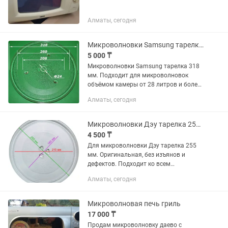
Алматы, сегодня
Микроволновки Samsung тарелка 318 мм
5 000 ₸
Микроволновки Samsung тарелка 318
мм. Подходит для микроволновок
объёмом камеры от 28 литров и более.
Тарелки иных производителей в
Алматы, сегодня
микроволновки Samsung не подходят.
Оплата наличными.
Микроволновки Дэу тарелка 255 мм
4 500 ₸
Для микроволновки Дэу тарелка 255
мм. Оригинальная, без изъянов и
дефектов. Подходит ко всем
микроволновкам марки Дэу, последних
Алматы, сегодня
15 лет и объемом до 23 литров. В
микроволновки Самсунг не подходят
без...
Микроволновая печь гриль
17 000 ₸
Продам микроволновку даево с