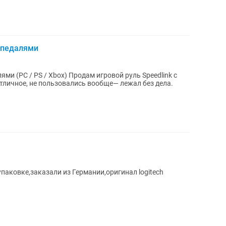
с педалями
Продам игровой руль Speedlink с
отличное, не пользовались вообще— лежал без дела.
упаковке,заказали из Германии,оригинал logitech