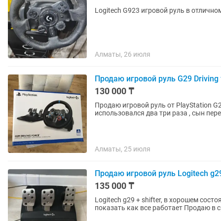
Logitech G923 игровой руль в отличн
Алматы, 26 июля
Продаю игровой руль G29 Driving 
130 000 ₸
Продаю игровой руль от PlayStation G2
использовался два три раза , сын пер
Алматы, 25 июля
Продаю игровой руль Logitech g2
135 000 ₸
Logitech g29 + shifter, в хорошем сос
показать как все работает Продаю в 