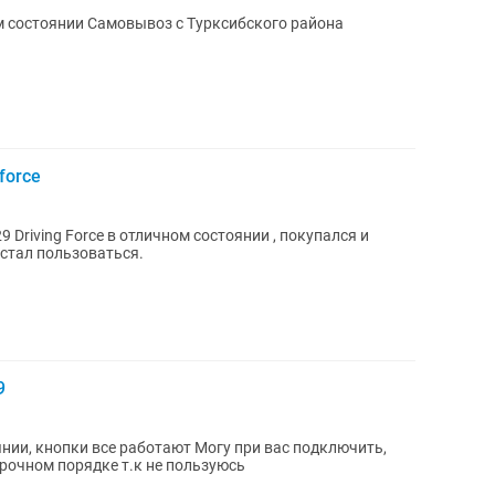
ом состоянии Самовывоз с Турксибского района
force
9 Driving Force в отличном состоянии , покупался и
естал пользоваться.
9
тоянии, кнопки все работают Могу при вас подключить,
срочном порядке т.к не пользуюсь