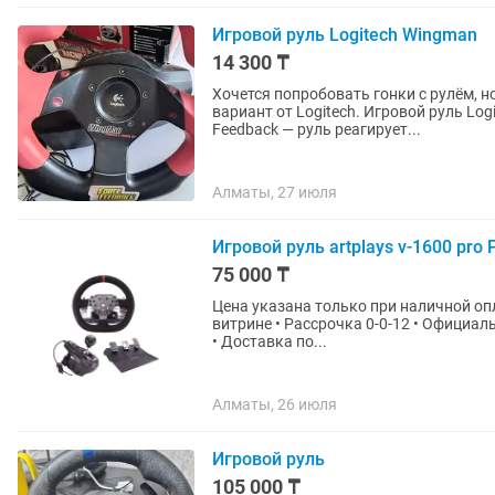
Игровой руль Logitech Wingman
14 300 ₸
Хочется попробовать гонки с рулём, 
вариант от Logitech. Игровой руль Logitech WingMan Formula Force GP с педалями и Force
Feedback — руль реагирует...
Алматы, 27 июля
Игровой руль artplays v-1600 pro
75 000 ₸
Цена указана только при наличной опл
витрине • Рассрочка 0-0-12 • Официаль
• Доставка по...
Алматы, 26 июля
Игровой руль
105 000 ₸