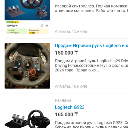
Игровой контроллер. Полная комплекта
отличном состоянии. Работает четко. 
Алматы, 15 июля
Продам Игровой руль Logitech и 
150 000 ₸
Продам Игровой руль Logitech g29 Driv
Driving Force.состояние б/у но сколы,
2024 года. Продаю из...
Алматы, 10 июля
Реклама
Logitech G923
165 000 ₸
Продам игровой руль Logitech G923. Состояние отличное, полностью исправен. Использовался
бережно, все кнопки, руль и педали р