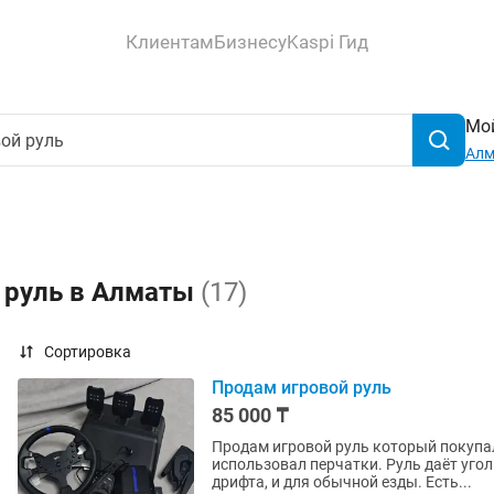
Клиентам
Бизнесу
Kaspi Гид
Мой
Ал
й руль в Алматы
(17)
Сортировка
Продам игровой руль
85 000 ₸
Продам игровой руль который покупал
использовал перчатки. Руль даёт угол 
дрифта, и для обычной езды. Есть...