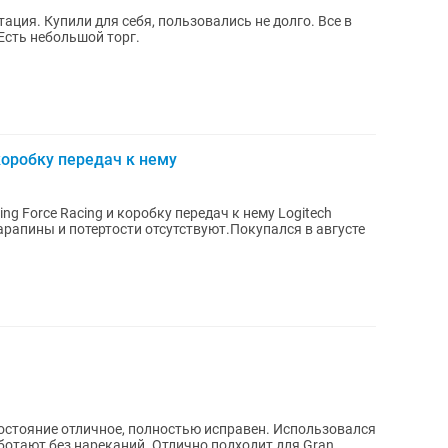
ция. Купили для себя, пользовались не долго. Все в
Есть небольшой торг.
коробку передач к нему
ing Force Racing и коробку передач к нему Logitech
царапины и потертости отсутствуют.Покупался в августе
аботают без нареканий. Отлично подходит для Gran