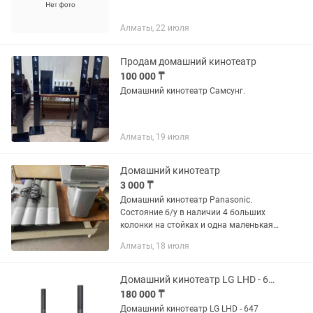
Алматы, 22 июля
Продам домашний кинотеатр
100 000 ₸
Домашний кинотеатр Самсунг.
Алматы, 19 июля
Домашний кинотеатр
3 000 ₸
Домашний кинотеатр Panasonic.
Состояние б/у в наличии 4 больших
колонки на стойках и одна маленькая,
дисковод читает только лицензионные
Алматы, 18 июля
диски, включается, также есть буфер,
провода для колонок,...
Домашний кинотеатр LG LHD - 647. ОГРОМНЫЙ ВЫБОР, ОПТОМ И В РОЗНИЦУ
180 000 ₸
Домашний кинотеатр LG LHD - 647