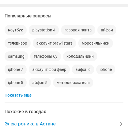
Популярные запросы
ноутбук
playstation 4
газовая плита
айфон
телевизор
аккаунт brawl stars
морозильники
samsung
телефоны бу
холодильники
iphone 7
аккаунт фри фаер
айфон 6
iphone
iphone 5
айфон 5
металлоискатели
Показать еще
видеокарты
ps4
игровой компьютер
смартфон
psp
аккаунт
iphone x
Похожие в городах
материнская плата
процессор
playstation
Электроника в Астане