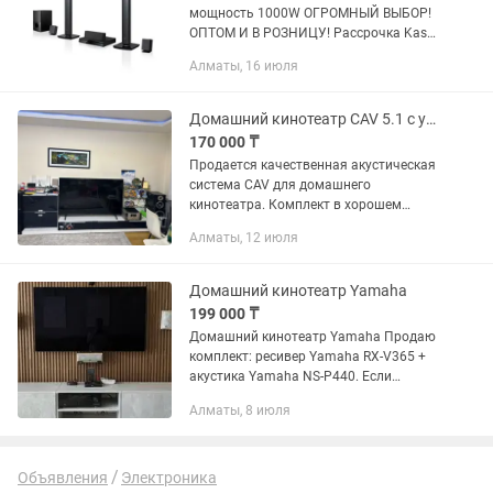
мощность 1000W ОГРОМНЫЙ ВЫБОР!
ОПТОМ И В РОЗНИЦУ! Рассрочка Kaspi
Red! Отличное качество!
Алматы, 16 июля
Характеристика: Тип аудиосистемы 5.1
Мощность 1000 Вт Мощный и
динамичный...
Домашний кинотеатр CAV 5.1 с усилителем и акустикой
170 000 ₸
Продается качественная акустическая
система CAV для домашнего
кинотеатра. Комплект в хорошем
рабочем состоянии, обеспечивает
Алматы, 12 июля
объемный, чистый и мощный звук для
просмотра фильмов, музыки и игр. В...
Домашний кинотеатр Yamaha
199 000 ₸
Домашний кинотеатр Yamaha Продаю
комплект: ресивер Yamaha RX-V365 +
акустика Yamaha NS-P440. Если
коротко — это не просто колонки, а
Алматы, 8 июля
полноценный кинотеатр у тебя дома.
Что получаешь: — Чистый,...
Объявления
Электроника