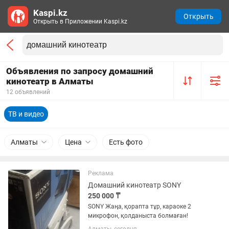
Kaspi.kz
Открыть
Открыть в Приложении Kaspi.kz
Объявления по запросу домашний
кинотеатр в Алматы
12 объявлений
ТВ и видео
Алматы
Цена
Есть фото
Реклама
Домашний кинотеатр SONY
250 000 ₸
SONY Жаңа, қорапта тұр, караоке 2
микрофон, қолданыста болмаған!