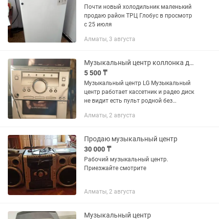
Почти новый холодильник маленький
продаю район ТРЦ Глобус в просмотр
с 25 июля
Алматы, 3 августа
Музыкальный центр коллонка динамик
5 500 ₸
Музыкальный центр LG Музыкальный
центр работает кассетник и радео диск
не видит есть пульт родной без
колонок 10500 тенге , два динамика пр
Алматы, 2 августа
Украина 5500 тенге , одна черная
большая колонка высота 50...
Продаю музыкальный центр
30 000 ₸
Рабочий музыкальный центр.
Приезжайте смотрите
Алматы, 2 августа
Музыкальный центр