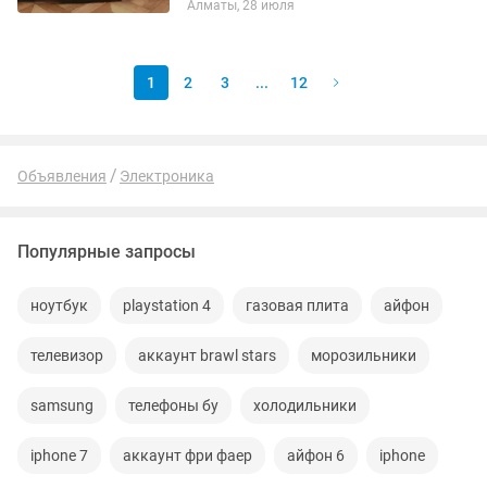
Алматы, 28 июля
1
2
3
...
12
Объявления
Электроника
Популярные запросы
ноутбук
playstation 4
газовая плита
айфон
телевизор
аккаунт brawl stars
морозильники
samsung
телефоны бу
холодильники
iphone 7
аккаунт фри фаер
айфон 6
iphone