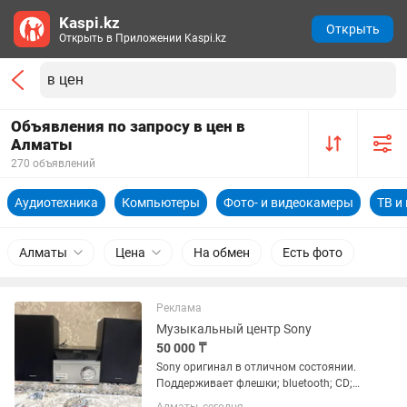
Kaspi.kz
Открыть
Открыть в Приложении Kaspi.kz
Объявления по запросу в цен в
Алматы
270 объявлений
Аудиотехника
Компьютеры
Фото- и видеокамеры
ТВ и
Алматы
Цена
На обмен
Есть фото
Реклама
Музыкальный центр Sony
50 000 ₸
Sony оригинал в отличном состоянии.
Поддерживает флешки; bluetooth; CD;
Radio и т.д. Отдам в хорошие руки )))