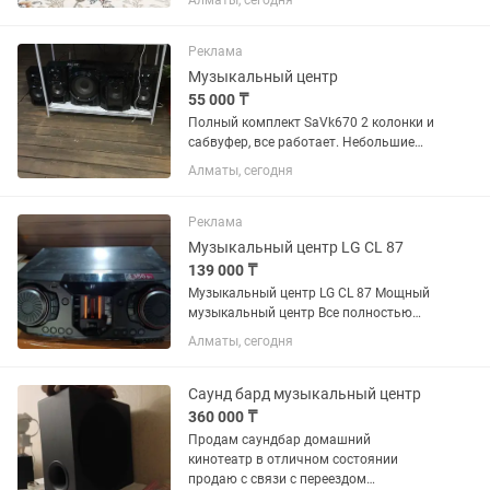
Алматы, сегодня
Реклама
Музыкальный центр
55 000 ₸
Полный комплект SaVk670 2 колонки и
сабвуфер, все работает. Небольшие
следы от времени и эксплуатации.
Алматы, сегодня
Мощность 500 ватт RMS. 55000 тенге.
Также продаю полный комплект точно
такой же центр но с...
Реклама
Музыкальный центр LG CL 87
139 000 ₸
Музыкальный центр LG CL 87 Мощный
музыкальный центр Все полностью
работает блютуз радио аух кабель
Алматы, сегодня
диск тоже. Отличное состояние
Состояние хорошее отлично Звук
чистый 2350 RMS ватт Идеальный...
Саунд бард музыкальный центр
360 000 ₸
Продам саундбар домашний
кинотеатр в отличном состоянии
продаю с связи с переездом