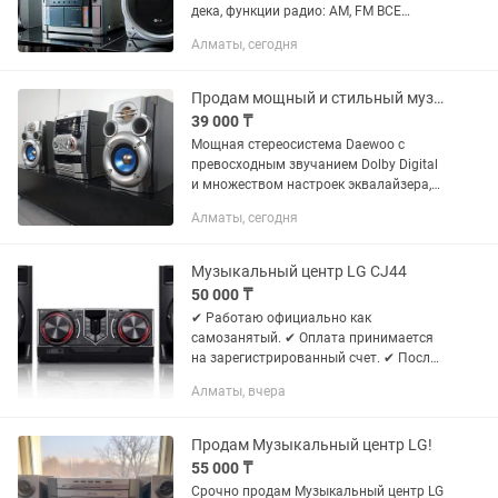
дека, функции радио: AM, FM ВСЕ
ОТЛИЧНО РАБОТАЕТ! ВНЕШНЕЕ В
Алматы, сегодня
ОТЛИЧНОМ СОСТОЯНИИ!!
ПОДКЛЮЧАЕТСЯ К СМАРТФОНУ А
ТАКЖЕ К КОМПЬЮТЕРУ С...
Продам мощный и стильный музыкальный центр
39 000 ₸
Мощная стереосистема Daewoo с
превосходным звучанием Dolby Digital
и множеством настроек эквалайзера,
отличающаяся стильным дизайном,
Алматы, сегодня
который гармонично впишется в
любой интерьер ВСЕ ОТЛИЧНО...
Музыкальный центр LG CJ44
50 000 ₸
✔ Работаю официально как
самозанятый. ✔ Оплата принимается
на зарегистрированный счет. ✔ После
оплаты предоставляю чек и
Алматы, вчера
подтверждение заказа. Для оплаты
вам будет предоставлен счёт или QR
Код на...
Продам Музыкальный центр LG!
55 000 ₸
Срочно продам Музыкальный центр LG