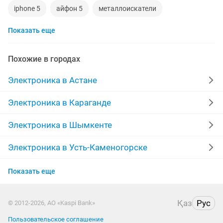
iphone 5
айфон 5
металлоискатели
Показать еще
видеокарты
ps4
игровой компьютер
смартфон
psp
аккаунт
iphone x
Похожие в городах
материнская плата
процессор
playstation
Электроника в Астане
стиральная машина
apple watch
Электроника в Караганде
беспроводные наушники
наушники
моноблок
Электроника в Шымкенте
обмен
ddr2
xiaomi
gtx
macbook
Электроника в Усть-Каменогорске
Электроника в Актобе
компьютер
Показать еще
Электроника в Актау
Қаз
Рус
© 2012-2026, АО «Kaspi Bank»
Электроника в Костанае
Пользовательское соглашение