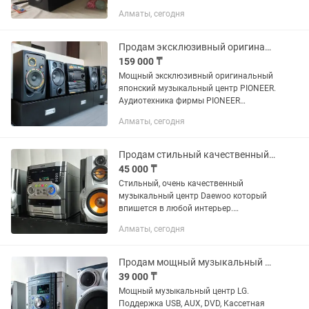
пользовались пару раз продам срочно
Алматы, сегодня
покупали за 400.000
Продам эксклюзивный оригинальный японский музыкальный центр Pioneer
159 000 ₸
Мощный эксклюзивный оригинальный
японский музыкальный центр PIONEER.
Аудиотехника фирмы PIONEER
отличается высоким качеством
Алматы, сегодня
звучания и надежностью, поэтому
среди любителей музыки она
пользуется...
Продам стильный качественный музыкальный центр, караоке, колонка
45 000 ₸
Стильный, очень качественный
музыкальный центр Daewoo который
впишется в любой интерьер.
Благодаря высококачественной
Алматы, сегодня
системе передачи звука Dolby Digital
обеспечивает очень качественный
звучания....
Продам мощный музыкальный центр LG, с функцией караоке, колонка
39 000 ₸
Мощный музыкальный центр LG.
Поддержка USB, AUX, DVD, Кассетная