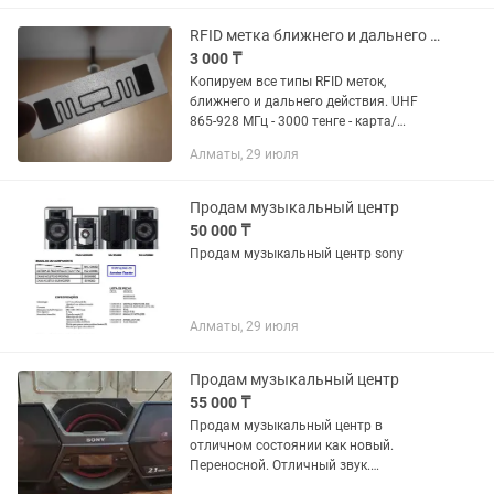
насыщенный. Отлично подойдет как...
RFID метка ближнего и дальнего действия, доставка по центру Алматы
3 000 ₸
Копируем все типы RFID меток,
ближнего и дальнего действия. UHF
865-928 МГц - 3000 тенге - карта/
наклейка, используется при въезде на
Алматы, 29 июля
парковку, открывает ворота или
шлагбаум. Дальность действия...
Продам музыкальный центр
50 000 ₸
Продам музыкальный центр sony
Алматы, 29 июля
Продам музыкальный центр
55 000 ₸
Продам музыкальный центр в
отличном состоянии как новый.
Переносной. Отличный звук.
Светомузыка. Все есть. Срочно.