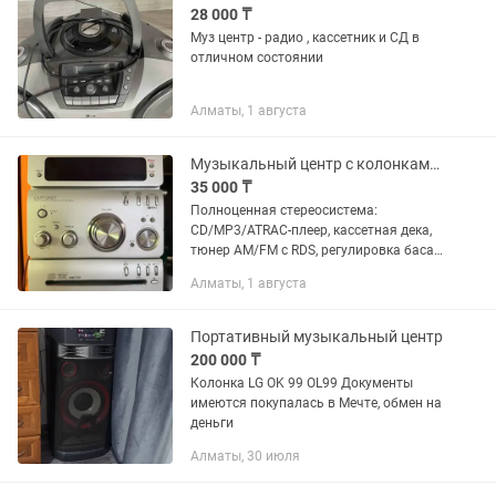
28 000 ₸
Муз центр - радио , кассетник и СД в
отличном состоянии
Алматы, 1 августа
Музыкальный центр с колонками и пультом Sony CMT-GPZ7 Micro Hi-Fi, 2005
35 000 ₸
Полноценная стереосистема:
CD/MP3/ATRAC-плеер, кассетная дека,
тюнер AM/FM с RDS, регулировка баса
и высоких (DSGX), таймер сна и
Алматы, 1 августа
будильник по музыке. В комплекте —
две объёмные напольные колонки...
Портативный музыкальный центр
200 000 ₸
Колонка LG OK 99 OL99 Документы
имеются покупалась в Мечте, обмен на
деньги
Алматы, 30 июля