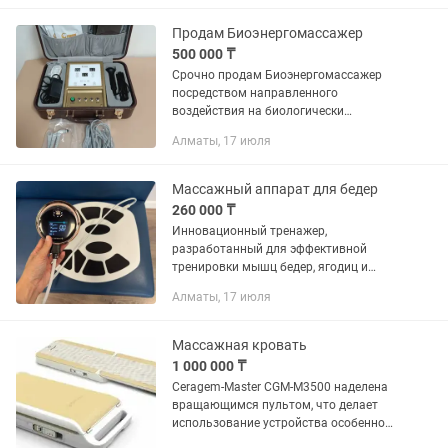
бонус и еще В ПОДАРКИ Одно
оборудование...
Продам Биоэнергомассажер
500 000 ₸
Срочно продам Биоэнергомассажер
посредством направленного
воздействия на биологически
активные точки оказывает быстрый и
Алматы, 17 июля
ощутимый физиотерапевтический
эффект: он мгновенно очищает
меридианы, улучшает...
Массажный аппарат для бедер
260 000 ₸
Инновационный тренажер,
разработанный для эффективной
тренировки мышц бедер, ягодиц и
тазового дна. Этот компактный и
Алматы, 17 июля
удобный в использовании прибор
станет незаменимым помощником для
тех, кто...
Массажная кровать
1 000 000 ₸
Ceragem-Master CGM-M3500 наделена
вращающимся пультом, что делает
использование устройства особенно
комфортным и простым. Благодаря