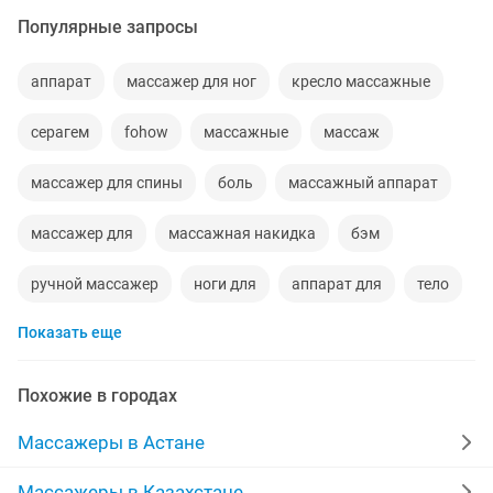
Популярные запросы
аппарат
массажер для ног
кресло массажные
серагем
fohow
массажные
массаж
массажер для спины
боль
массажный аппарат
массажер для
массажная накидка
бэм
ручной массажер
ноги для
аппарат для
тело
Показать еще
ног
кровать массажная
массажер
вибромассажная накидка
накидка
торг
Похожие в городах
лицо
эффект
спина
масажер для ног
Массажеры в Астане
массажор
массажор для ног
массажер для шеи
Массажеры в Казахстане