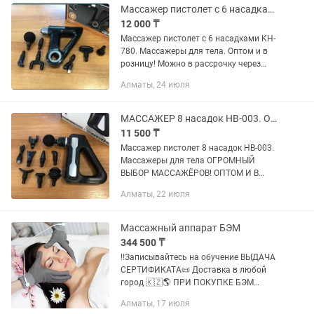
Массажер пистолет с 6 насадками KH-780. Массажеры для тела
12 000 ₸
Массажер пистолет с 6 насадками KH-
780. Массажеры для тела. Оптом и в
розницу! Можно в рассрочку через
Kaspi RED! Отправим в любой регион
Алматы, 24 июля
Казахстана! Мышечный массажер
Fascial Gun KH-780...
МАССАЖЕР 8 насадок НВ-003. Огромный выбор. Оптом и в розницу Kaspi Red
11 500 ₸
Массажер пистолет 8 насадок НВ-003.
Массажеры для тела ОГРОМНЫЙ
ВЫБОР МАССАЖЁРОВ! ОПТОМ И В
РОЗНИЦУ! РАССРОЧКА Kaspi Red
Алматы, 22 июля
Отличное качество!! ОПИСАНИЕ
Массажер для мышц Fascial Gun HB-
003. Массажер...
Массажный аппарат БЭМ
344 500 ₸
‼️Записывайтесь на обучение ВЫДАЧА
СЕРТИФИКАТА📜 Доставка в любой
город 🇰🇿🌎 ПРИ ПОКУПКЕ БЭМ
#Биомассажер (305500тг плюс
Алматы, 17 июля
подарки) вы получаете 650$ кэшбэк