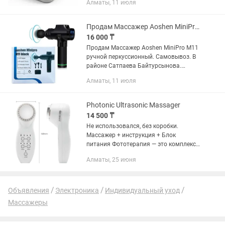
Алматы, 11 июля
наличию такого пульта, вы сможете
без труда настроить оборудование...
Продам Массажер Aoshen MiniPro M11 ручной перкуссионный
16 000 ₸
Продам Массажер Aoshen MiniPro M11
ручной перкуссионный. Самовывоз. В
районе Сатпаева Байтурсынова.
Мощный перкуссионный массажер с
Алматы, 11 июля
пониженным уровнем шума, LCD
дисплеем и сенсорным управлением...
Photonic Ultrasonic Massager
14 500 ₸
Не использовался, без коробки.
Массажер + инструкция + Блок
питания Фототерапия — это комплекс
процедур, который направлен на
Алматы, 25 июня
омоложение кожи и выравнивания ее
тона. Она позволяет отказаться от...
Объявления
Электроника
Индивидуальный уход
Массажеры