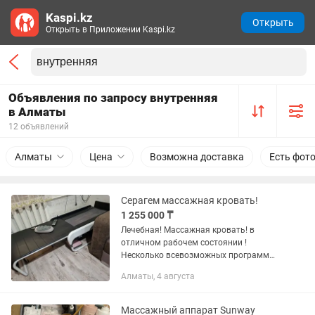
Kaspi.kz
Открыть
Открыть в Приложении Kaspi.kz
Объявления по запросу внутренняя
в Алматы
12 объявлений
Алматы
Цена
Возможна доставка
Есть фот
Серагем массажная кровать!
1 255 000 ₸
Лечебная! Массажная кровать! в
отличном рабочем состоянии !
Несколько всевозможных программ
для спины поясницы! Улучшает
Алматы, 4 августа
кровообращение! Дарит энергию!
Успокаивает ! Готовит ко сну ! Зависит
от...
Массажный аппарат Sunway