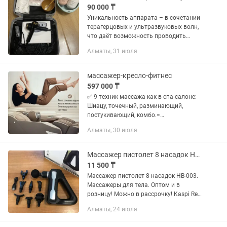
90 000 ₸
Уникальность аппарата – в сочетании
терагерцовых и ультразвуковых волн,
что даёт возможность проводить
косметологические процедуры на лице
Алматы, 31 июля
и массажные оздоровительные сеансы
на теле. В комплект с...
массажер-кресло-фитнес
597 000 ₸
✅ 9 техник массажа как в спа-салоне:
Шиацу, точечный, разминающий,
постукивающий, комбо.=
Восстановление мышц, тонус. ✅ 3Д-
Алматы, 30 июля
массажная каретка:Шея, плечи, спина,
поясница, ягодицы. = прорабатывает...
Массажер пистолет 8 насадок НВ-003. Массажеры. Оптом и в розницу
11 500 ₸
Массажер пистолет 8 насадок НВ-003.
Массажеры для тела. Оптом и в
розницу! Можно в рассрочку! Kaspi Red
ОГРОМНЫЙ ВЫБОР!!! ОПИСАНИЕ
Алматы, 24 июля
Массажер для мышц Fascial Gun HB-
003. Массажер Fascial Gun HB -003...