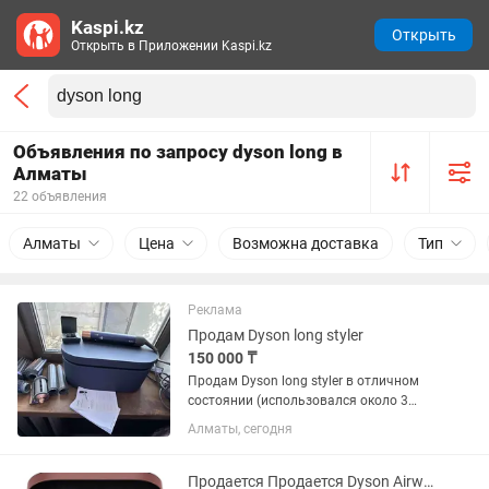
Kaspi.kz
Открыть
Открыть в Приложении Kaspi.kz
Объявления по запросу dyson long в
Алматы
22 объявления
Алматы
Цена
Возможна доставка
Тип
Реклама
Продам Dyson long styler
150 000 ₸
Продам Dyson long styler в отличном
состоянии (использовался около 3
раз). Покупала в официальном
Алматы, сегодня
магазине Dyson (Мегацентре).
Использовался бережно и недолго.
Предназначен для длинных волос,
Продается Продается Dyson Airwrap HS05 Complete Long стайлер (Малайзия)