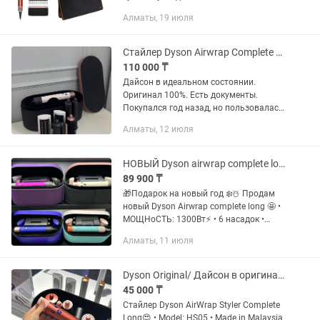
перегрева. Подходит для длинных и
Алматы, 19 июля
средних волос. Легко создает локоны,
объем, голливудские волны...
Стайлер Dyson Airwrap Complete Long HSUs Ceramic Pink/ RoSe Gold]
110 000 ₸
Дайсон в идеальном состоянии.
Оригинал 100%. Есть документы.
Покупался год назад, но пользовалась
им очень редко. Феном пользовалась
Алматы, 12 июля
немного, а стайлеры практически не
использовала, у меня очень...
НОВЫЙ Dyson airwrap complete long
89 900 ₸
🎁Подарок на новый год ❄️☃️ Продам
новый Dyson Airwrap complete long 🤩 •
МОЩНоСТЬ: 1300Вт⚡️ • 6 насадок •
Регулировка температуры🌡️ • Длина
Алматы, 11 июля
шнура: 2.7 м Производство: Малайзия
есть разные расцветки в...
Dyson Original/ Дайсон в оригинальном качестве
45 000 ₸
Стайлер Dyson AirWrap Styler Complete
Long😍 • Model: HS05 • Made in Malaysia