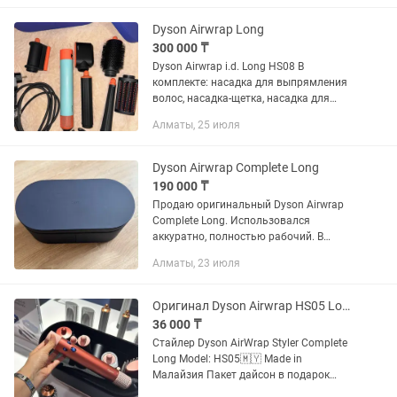
Решила продать. Есть все документы
внутри...
Dyson Airwrap Long
300 000 ₸
Dyson Airwrap i.d. Long HS08 В
комплекте: насадка для выпрямления
волос, насадка-щетка, насадка для
бережного высушивания, насадка
Алматы, 25 июля
цилиндрическая, футляр, щетка для
очистки фильтра диаметр 40...
Dyson Airwrap Complete Long
190 000 ₸
Продаю оригинальный Dyson Airwrap
Complete Long. Использовался
аккуратно, полностью рабочий. В
комплекте: все оригинальные насадки,
Алматы, 23 июля
фирменный кейс для хранения.
Подходит для сушки, выпрямления,...
Оригинал Dyson Airwrap HS05 Long стайлер по низким ценам
36 000 ₸
Стайлер Dyson AirWrap Styler Complete
Long Model: HS05🇲🇾 Made in
Малайзия Пакет дайсон в подарок
Стайлер с помощью эффекта Коанда