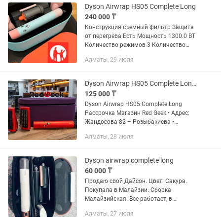
Dyson Airwrap HS05 Complete Long
240 000 ₸
Конструкция съемный фильтр Защита
от перегрева Есть Мощность 1300.0 BT
Количество режимов 3 Количество
режимов нагрева 3 Максимальная
Алматы, 29 июля
температура нагрева 150.0 °C
Дополнительные...
Dyson Airwrap HS05 Complete Long Рассрочка Магазин Red Geek
125 000 ₸
Dyson Airwrap HS05 Complete Long
Рассрочка Магазин Red Geek • Адрес:
Жандосова 82 – Розыбакиева •
Магазин Электронной техники Red Geek
Алматы, 28 июля
• Рассрочка 0-0-12 • Официальная
Гарантия • Цена указана за...
Dyson airwrap complete long
60 000 ₸
Продаю свой Дайсон. Цвет: Сакура.
Покупала в Малайзии. Сборка
Малайзийская. Все работает, в
идеальном состоянии. Почти не
Алматы, 27 июля
пользовалась, так как мне лень.