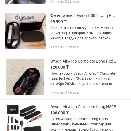
Алматы, 22 июля
обеспечивает укладку волос без
чрезмерного нагрева. Благодаря...
Фен-стайлер Dyson HS05 Long Pink Rose в подарок Чехол Travel Bag
99 999 ₸
Абсолютно-новый в упаковке + Чехол
Travel Bag в подарок. Комплектация:
Чехол; Насадка для волнообразной
укладки; Щетка для очистки
Алматы, 22 июля
Количество насадок: 6 Насадки для
приборов по уходу за волосами; Для...
Dyson Airwrap Complete Long Red Velvet/Gold
120 000 ₸
Почти новый Dyson Airwrap™ Complete
Long Red Velvet/Gold ( лонг версия от
октября 2024г) покупала с магазина
голдсервис (есть подтверждающий
Алматы, 20 июля
документ )рассматриваю обмен на
айфон любой начиная с 11...
Dyson Airwrap Complete Long HS05
130 000 ₸
Dyson Airwrap Complete Long HS05 –
многофункциональный стайлер для
сушки и укладки волос без сильного