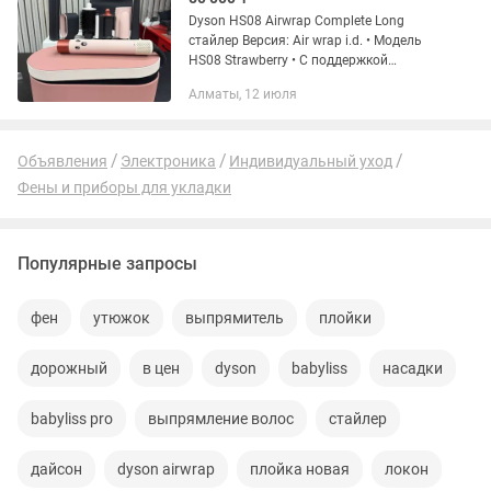
Dyson HS08 Airwrap Complete Long
стайлер Версия: Air wrap i.d. • Модель
HS08 Strawberry • С поддержкой
Bluetooth • Насадка для быстрой сушки
Алматы, 12 июля
волос • Конусная насадка • мягкая и
круглая щетка...
Объявления
Электроника
Индивидуальный уход
Фены и приборы для укладки
Популярные запросы
фен
утюжок
выпрямитель
плойки
дорожный
в цен
dyson
babyliss
насадки
babyliss pro
выпрямление волос
стайлер
дайсон
dyson airwrap
плойка новая
локон