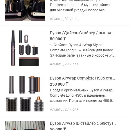
Профессиональный мультистайлер
для бережной укладки волос без
экстремально высоких температур.
Алматы, 31 июля
Благодаря эффекту Коанда устройство
одновременно сушит, завивает,...
Dyson /Дайсон Стайлер / выпрямитель
50 000 ₸
✨ Стайлер Dyson AirWrap Styler
Complete Long ✨ 💎 Дайсон для волос
📦 Новые, запечатанные в коробке 📌
Model: HS05 🇲🇾 Made in Malaysia 🔍
Алматы, 29 июля
QR-код пробивается на официальном
сайте 🚚 Отправка в любые...
Dyson Airwrap Complete HS05 стайлер 1300 B
250 000 ₸
Продам оригинальный Dyson Airwrap
Complete Long HS05 в идеальном
состоянии. Покупали новым за 400 000
тг, пользовались всего несколько раз,
Алматы, 27 июля
поэтому состояние можно смело
назвать как новое. Все...
Dyson Airwap ID стайлер с блютузом , расческа в подарок
50 000 ₸