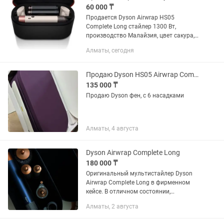
продаю...
60 000 ₸
Продается Dyson Airwrap HS05
Complete Long стайлер 1300 Вт,
производство Малайзия, цвет сакура,
новый, упакованный в коробке.
Алматы, сегодня
Продаю Dyson HS05 Airwrap Complete Long Topaz Orange стайлер 1300 Вт
135 000 ₸
Продаю Dyson фен, с 6 насадками
Алматы, 4 августа
Dyson Airwrap Complete Long
180 000 ₸
Оригинальный мультистайлер Dyson
Airwrap Complete Long в фирменном
кейсе. В отличном состоянии,
использовался бережно и редко. В
Алматы, 2 августа
комплекте: • фирменный кейс для
хранения; • цилиндрические насадки...