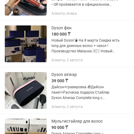
• QR пробивается в официальном
сайта✅ • Отправка в любые регионы📦
Алматы, вчера
• Рассрочка есть • Производство
Филиппин Стайлер с...
Dyson фен
180 000 ₸
Новый Dyson💣 На 8 марта Скидка есть
long для длинных волос + чехол !
Производство Malaysia 🇲🇾 Новый
цвет 🔥 Чип оригинал 1:1 !! Не путать с
Алматы, 3 августа
дешевым Kaspi Red Kaspi Рассрочка 12
есть Доставка есть...
Dyson airwap
39 000 ₸
Дайсон+гравировка 🎁Дайсон
пакет+Расческа подарок Стайлер
Dyson Airwrap Complete long с
фирменными чехлами по-настоящему
Алматы, 2 августа
уникальный инструмент, совершенный
стайлер с помощью которого вы
одновременно...
Мультистайлер для волос
90 000 ₸
Dyson Airwrap Complete Long ✨