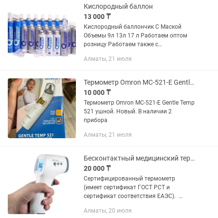
Кислородный баллон
13 000 ₸
Кислородный баллончик С Маской
Объемы 9л 13л 17 л Работаем оптом
розницу Работаем также с
документами для НДС
Алматы, 21 июля
Термометр Omron MC-521-E Gentle Temp 521 ушной
10 000 ₸
Термометр Omron MC-521-E Gentle Temp
521 ушной. Новый. В наличии 2
прибора
Алматы, 21 июля
Бесконтактный медицинский термометр TF-600
20 000 ₸
Сертифицированный термометр
(имеет сертификат ГОСТ РСТ и
сертификат соответствия ЕАЭС).
Инфракрасный бесконтактный
Алматы, 20 июля
медицинский термометр, для