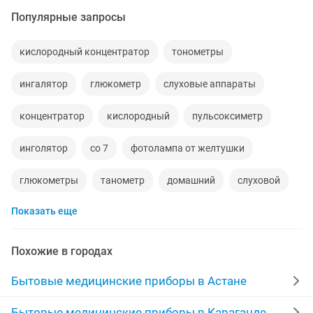
Популярные запросы
кислородный концентратор
тонометры
ингалятор
глюкометр
слуховые аппараты
концентратор
кислородный
пульсоксиметр
инголятор
со 7
фотолампа от желтушки
глюкометры
танометр
домашний
слуховой
Показать еще
лампа
фотолампа
концентратор кислорода
аппарат
доставка
боли
комплектующие
Похожие в городах
комплект
кислородный концентрат
Бытовые медицинские приборы в Астане
лампа желтушка
аппарат для
детское
Бытовые медицинские приборы в Караганде