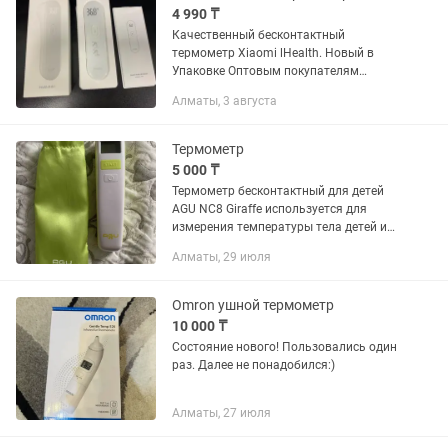
4 990 ₸
Качественный бесконтактный
термометр Xiaomi lHealth. Новый в
Упаковке Оптовым покупателям
скидка. Отправка в любые регионы.
Алматы, 3 августа
Бесконтактный термометр MiJia
iHealth способен всего за 1 секунду...
Термометр
5 000 ₸
Термометр бесконтактный для детей
AGU NC8 Giraffe используется для
измерения температуры тела детей и
взрослых. Отличается от других
Алматы, 29 июля
термометров тем, что его не нужно
ставить под мышку ребенку -...
Omron ушной термометр
10 000 ₸
Состояние нового! Пользовались один
раз. Далее не понадобился:)
Алматы, 27 июля