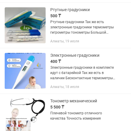
измерения температуры тела
человека. Электронный...
Ртутные градусники
500 ₸
Ртутные градусники Так же есть
электронные градусники термометры
гигрометры тонометры Большой
ассортимент мед изделий и средств
Алматы, 19 июля
индивидуальной защиты
Электронные градусники
400 ₸
Электронные градусники в комплекте
идут с батарейкой Так же есть в
наличии Бесконтактные термометры
Ртутные градусники
Алматы, 18 июля
Тонометр механический
5 500 ₸
Плечевой тонометр отличного
качества Точность измерения