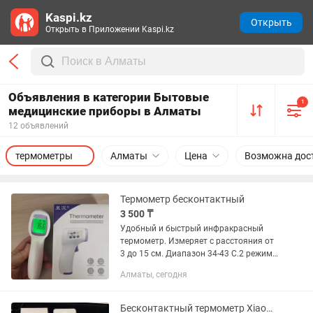
Kaspi.kz
Открыть
Открыть в Приложении Kaspi.kz
Объявления в категории Бытовые
1
медицинские приборы в Алматы
12 объявлений
термометры
Алматы
Цена
Возможна дос
Термометр бесконтактный
3 500 ₸
Удобный и быстрый инфракрасный
термометр. Измеряет с расстояния от
3 до 15 см. Диапазон 34-43 С.2 режима.
Автовыключение. Питание 2 батарейки
Алматы, сегодня
ААА (мизинчиковые. Не входят в
комплект). В наличии в...
Бесконтактный термометр Xiaomi IHealth