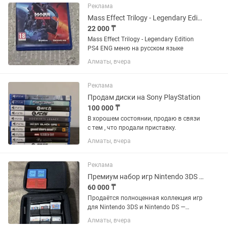
Реклама
Mass Effect Trilogy - Legendary Edition PS4 ENG
22 000 ₸
Mass Effect Trilogy - Legendary Edition
PS4 ENG меню на русском языке
Алматы, вчера
Реклама
Продам диски на Sony PlayStation
100 000 ₸
В хорошем состоянии, продаю в связи
с тем , что продали приставку.
Алматы, вчера
Реклама
Премиум набор игр Nintendo 3DS / DS 23 игры фирменный чехол
60 000 ₸
Продаётся полноценная коллекция игр
для Nintendo 3DS и Nintendo DS —
отличный вариант для тех, кто хочет
Алматы, вчера
сразу получить большой набор без