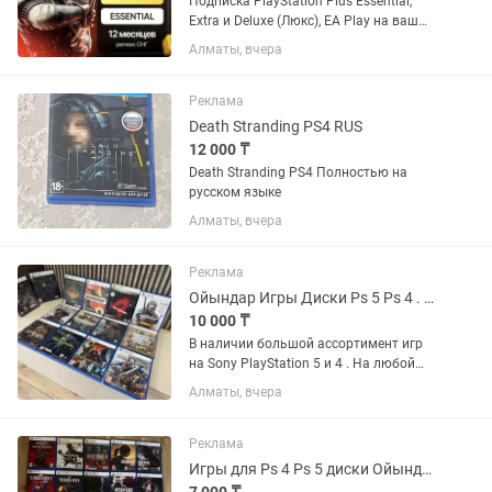
Подписка PlayStation Plus Essential,
Extra и Deluxe (Люкс), EA Play на ваш
украинский или турецкий аккаунт. Если
Алматы, вчера
аккаунта нет - открою новый. Почти во
всех играх есть русский язык и
русская...
Реклама
Death Stranding PS4 RUS
12 000 ₸
Death Stranding PS4 Полностью на
русском языке
Алматы, вчера
Реклама
Ойындар Игры Диски Ps 5 Ps 4 . Все для Sony PlayStation Пс 5
10 000 ₸
В наличии большой ассортимент игр
на Sony PlayStation 5 и 4 . На любой
вкус . Все игры лицензионные ,
Алматы, вчера
оригинальные . Состояние идеал .
Гарантия на все игры есть ! Цены
разные !
Реклама
Игры для Ps 4 Ps 5 диски Ойындар PlayStation Slim Pro Слим Про обычный Пс