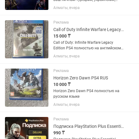
американский или польский PSN
Алматы, вчера
аккаунт. Если аккаунта нет – помогу
открыть. Любые игры и подписки по
запросу. Работают на PS4 и...
Реклама
Call of Duty Infinite Warfare Legacy Edition PS4 ENG
15 000 ₸
Call of Duty: Infinite Warfare Legacy
Edition PS4 полностью на английском
языке
Алматы, вчера
Реклама
Horizon Zero Dawn PS4 RUS
10 000 ₸
Horizon Zero Dawn PS4 полностью на
русском языке
Алматы, вчера
Реклама
Подписка PlayStation Plus Essential, Extra, Deluxe
990 ₸