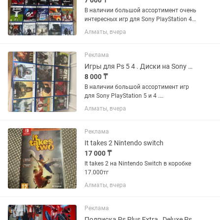
7 000 ₸
В наличии большой ассортимент очень
интересных игр для Sony PlayStation 4
и 5 . Все игры оригинальные
Алматы, вчера
лицензионные. Гарантия на все игры .
Звоните Пишите , Рады каждому.
Реклама
Игры для Ps 5 4 . Диски на Sony Playstation FIFA GTA детские спортивные ..
8 000 ₸
В наличии большой ассортимент игр
для Sony PlayStation 5 и 4 .
Оригинальные лицензионные с
Алматы, вчера
гарантией ! Все игры в идеальном
состоянии, без царапин , как новые .
Гарантия есть ! Можете приехать...
Реклама
It takes 2 Nintendo switch
17 000 ₸
It takes 2 на Nintendo Switch в коробке
17.000тг
Алматы, вчера
Реклама
Подписка Ps Plus Extra , Deluxe Ps4/Ps5