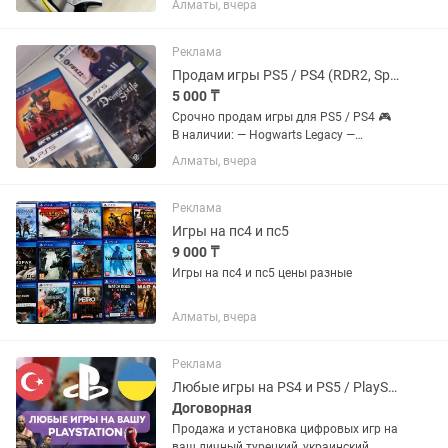
Алматы, вчера
магазине Sony в Меге
Реклама
Продам игры PS5 / PS4 (RDR2, Spider-Man, Tsushima, Hogwarts и др.)
5 000 ₸
Срочно продам игры для PS5 / PS4 🎮
В наличии: — Hogwarts Legacy —
Demon’s Souls — FIFA 22 — Uncharted:
Алматы, вчера
The Nathan Drake Collection — Horizon
Forbidden West — Ghost of Tsushima
Director’s Cut ✅...
Реклама
Игры на пс4 и пс5
9 000 ₸
Игры на пс4 и пс5 цены разные
Алматы, вчера
Реклама
Любые игры на PS4 и PS5 / PlayStation
Договорная
Продажа и установка цифровых игр на
ваш личный турецкий, украинский,