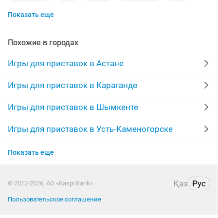
Показать еще
need for speed
xbox one
ps plus
uncharted
диски игры
gta5 ps4
lego
диски ps4
Похожие в городах
новые ps4
zero
sony playstation
nintendo
Игры для приставок в Астане
диски на ps4
horizon
диски ps
star wars
Игры для приставок в Караганде
Игры для приставок в Шымкенте
Игры для приставок в Усть-Каменогорске
Игры для приставок в Актобе
Показать еще
Игры для приставок в Таразе
Қаз
Рус
© 2012-2026, АО «Kaspi Bank»
Игры для приставок в Павлодаре
Пользовательское соглашение
Игры для приставок в Уральске