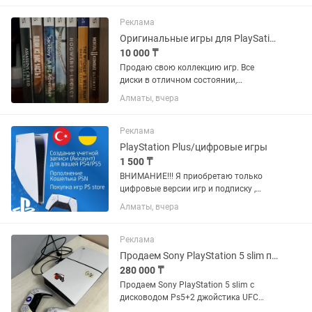
лишних поисков. Комплект: 23 игры
(Nintendo 3DS + Nintendo...
Реклама
Оригинальные игры для PlaySation 5 / PS5
10 000 ₸
Продаю свою коллекцию игр. Все
диски в отличном состоянии,
использовались очень мало
Алматы, вчера
(буквально 2–ю-3 раза), без царапин и
повреждений. Все полностью рабочие.
В наличии: Assassin’s Creed Valhalla -...
Реклама
PlayStation Plus/цифровые игры
1 500 ₸
ВНИМАНИЕ!!! Я приобретаю только
цифровые версии игр и подписку ,
никаких дисков у меня нет, диски я не
Алматы, вчера
продаю. В мои услуги входит: Создание
аккаунта (учетная запись) региона
Турция и Украина для...
Реклама
Продаем Sony PlayStation 5 slim плюс 2 джойстика игра UFC4 GTA 5 FC 25
280 000 ₸
Продаем Sony PlayStation 5 slim с
дисководом Ps5+2 джойстика UFC
4+FIFA 25 . Покупали в официальном