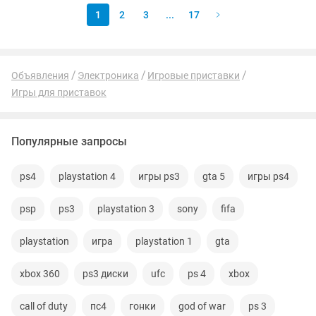
1
2
3
...
17
Объявления
Электроника
Игровые приставки
Игры для приставок
Популярные запросы
ps4
playstation 4
игры ps3
gta 5
игры ps4
psp
ps3
playstation 3
sony
fifa
playstation
игра
playstation 1
gta
xbox 360
ps3 диски
ufc
ps 4
xbox
call of duty
пс4
гонки
god of war
ps 3