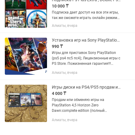
10 000 ₸
Подписка дает доступ на все эти игры,
так же сможете играть онлайн режиме.
Хорошо сэкономитьте если купите
Алматы, вчера
подписку. Mortal Kombat 1, Cyberpunk
2077, Marvel Spider-Man (2018), Miles
Morales (2020)...
Установка игр на Sony PlayStation 4/5 игры PS5/ПС5/PS4/ПС4
990 ₸
Игры для приставок Sony PlayStation
(ps5 ps4 пс5 пс4); Лицензионные игры с
PS Store. Пожизненная гарантия!!!
Работаем по всему Казахстану.
Алматы, вчера
Игры диски на PS4/PS5 продам или обмен
4 000 ₸
Продам или обменяю игры на
PlayStation 4,5 Horizon Zero
Dawn:complete edition (полный
комплект) на коробке не большие
Алматы, вчера
трещины-4000 Detroit:Стать
Человеком-10000 Человек Паук Майлз
Моралес...