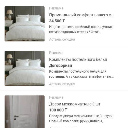
Реклама
Премиальный комфорт вашего сна постельное белье из турецкого страйп-сатина
34 500 ₸
Ищете постельное бельё, как в лучших
пятизвёздочных отелях? Этот
комплект из 100% элитного турецкого
Астана, сегодня
хлопка создан для тех, кто ценит
безупречное качество и утончённый
стиль. Благородный блеск,...
Реклама
Комплекты постельного белья
Договорная
Комплекты постельного белья для
гостиниц. А также халаты вафельные,
махровые; текстиль для гостиниц и
Астана, сегодня
дома. Пошив шторы и текстиля.
Реклама
Двери межкомнатные 3 шт
100 000 ₸
Продам двери межкомнатные 3 штуки.
Полный комплект, ручки,навесы,
коробка. Крашенный МДФ. В отличном