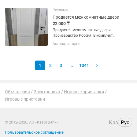
ожерелья)
Реклама
Продается межкомнатные двери
22 000 ₸
Продается межкомнатные двери.
Производство Россия. В комплект
входит коробка и обналичка лицевая
Астана, сегодня
сторона. Высота 2 метра. Имеется все
размеры. Звоните.
1
2
3
...
1041
Объявления
Электроника
Игровые приставки
Игровые приставки
Қаз
Рус
© 2012-2026, АО «Kaspi Bank»
Пользовательское соглашение