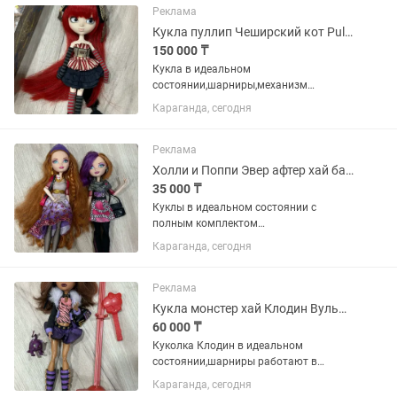
Реклама
Кукла пуллип Чеширский кот Pullip steampunk Cheshire Cat
150 000 ₸
Кукла в идеальном
состоянии,шарниры,механизм
открывания закрывания глаз,но
Караганда, сегодня
единственное обувь за счет материала
потерлась и часть от пояса с ключом
оторвалась(она лежит в
Реклама
коробке,можно приклеить,и...
Холли и Поппи Эвер афтер хай базовые
35 000 ₸
Куклы в идеальном состоянии с
полным комплектом
аксессуаров,шарниры работают Холли
Караганда, сегодня
30 Поппи 35 возможен торг
Реклама
Кукла монстер хай Клодин Вульф G1
60 000 ₸
Куколка Клодин в идеальном
состоянии,шарниры работают в
комплекте питомец и родная
Караганда, сегодня
подставка с расческой (нет колготок и