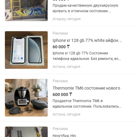
Продам качественную двухъярусную
кровать в отличном состоянии.
Использовалась аккуратно, без сколов,
Атырау, сегодня
трещин и повреждений. Кровать
крепкая, надежная и очень удобная. ✅
В комплекте 2 матраса. ✅ Внизу...
Реклама
Iphone xr 128 gb 77% white айфон хр 128
60 000 ₸
Iphone xr 128 gb 77% Состояние
телефона идеальное. Без ремонта, все
в оригинале. Скол и трещин нет, для
Астана, сегодня
своих лет очень хорошо сохранился. В
комплекте: зарядка шнур блочок
(оригинал) Торг...
Реклама
Thermomix TM6 состояние нового
600 000 ₸
Продается Thermomix TM6 в
идеальном состоянии. Пользовались
очень редко, поэтому прибор
Астана, сегодня
практически как новый. Полностью
исправен, без царапин, сколов и других
дефектов. В комплекте: Thermomix
Реклама
TM6...
Ноутбук Hp