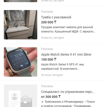
Алматы, сегодня
состоянии. Не царапанные. Цена за 3
штуки. Размер 20080
Реклама
Тумба с раковиной
200 000 ₸
Продам комплект мебели для ванной
комнаты. Крашенный МДФ. С зеркалом
с подсветкой и подогревом, раковина.
Алматы, сегодня
Брали за 450 000. Продажа в связи с
переездом. Мебели 1 год. В идеальном
состоянии
Реклама
Apple Watch Series 9 41 mm Silver
100 000 ₸
Apple Watch Series 9 GPS 41 мм,
серебристый. В комплекте:
оригинальная зарядка, синий
Астана, сегодня
силиконовый ремешок и серебристый
миланский (mesh) браслет. Часы
полностью исправны, есть небольшие
Реклама
царапины на...
Специалист по управлению персоналом
от 300 000 ₸
🔹 Требования к HR-менеджеру: • Поиск
и подбор сотрудников • Проведение