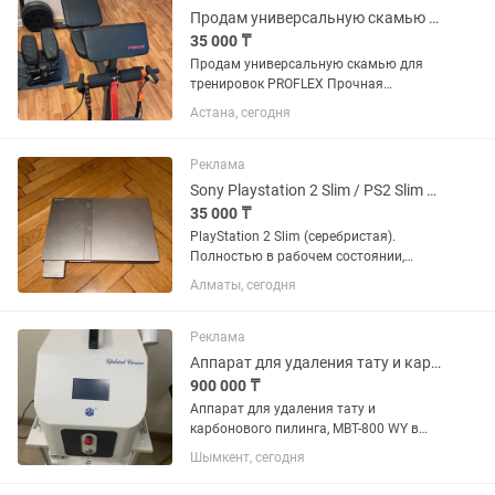
Продам универсальную скамью для тренировок PROFLEX
35 000 ₸
Продам универсальную скамью для
тренировок PROFLEX Прочная
стальная рама выдерживает вес до
Астана, сегодня
300 кг. Сидушка, спинка и платформа
для рук выполнены из мягкого
наполнителя, обтянутого прочной и...
Реклама
Sony Playstation 2 Slim / PS2 Slim серебристый
35 000 ₸
PlayStation 2 Slim (серебристая).
Полностью в рабочем состоянии,
диски читаются, всё проверено. В
Алматы, сегодня
комплекте: •Консоль PS2 Slim •Два
оригинальных джойстика •Блок
питания •Оригинальный...
Реклама
Аппарат для удаления тату и карбонового пилинга MBT-800WY lazer
900 000 ₸
Аппарат для удаления тату и
карбонового пилинга, MBT-800 WY в
идеальном состоянии, в комплекте 3
Шымкент, сегодня
насадки, пробег 209000 вспышек.
Обучу, покажу как работать