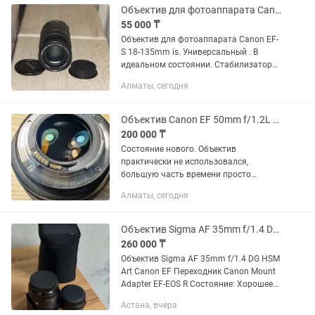
Объектив для фотоаппарата Canon EF-S 18-135mm is. Универсальный .
55 000 ₸
Объектив для фотоаппарата Canon EF-
S 18-135mm is. Универсальный . В
идеальном состоянии. Стабилизатор
есть, Цена 55.000 окончательно
Алматы, сегодня
Объектив Canon EF 50mm f/1.2L USM
200 000 ₸
Состояние нового. Объектив
практически не использовался,
большую часть времени просто
хранился на полке. 1 владелец,
Алматы, сегодня
покупался новым. В ремонте не был,
без вскрытий и вмешательств.
Состояние...
Объектив Sigma AF 35mm f/1.4 DG HSM Art Canon EF Переходник Canon
260 000 ₸
Объектив Sigma AF 35mm f/1.4 DG HSM
Art Canon EF Переходник Canon Mount
Adapter EF-EOS R Состояние: Хорошее
Царапин: Нет Причина продажи: Купил
Астана, вчера
другой объектив Пробег: Мало