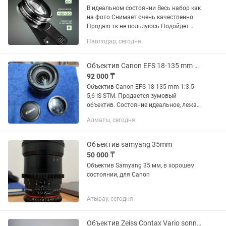
В идеальном состоянии Весь набор как
на фото Снимает очень качественно
Продаю тк не пользуюсь Подойдет
бьюти мастерам и кто любит делать
Павлодар, сегодня
макро фото
Объектив Canon EFS 18-135 mm 13.5-5,6 IS STM
92 000 ₸
Объектив Canon EFS 18-135 mm 1:3.5-
5,6 IS STM. Продается зумовый
объектив. Состояние идеальное, лежал
просто на полке не использовал.
Алматы, сегодня
Идеально для видеосъёмки так как он
STM и бесшумный. Все работает...
Объектив samyang 35mm
50 000 ₸
Объектив Samyang 35 мм, в хорошем
состоянии, для Canon
Атырау, сегодня
Объектив Zeiss Contax Vario sonnar 80-200 f4.