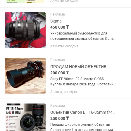
Алматы, сегодня
F4 G OSS. Отлично подходит для фото и
особенно видео. Постоянная
светосила F4 на всем диапазоне,...
Реклама
Sigma
450 000 ₸
Универсальный зум-объектив для
повседневной съемки, объектив Sigma
24-70mm f/2.8 DG OS HSM с креплением
Алматы, сегодня
Canon EF охватывает полезный
диапазон фокусных расстояний от
широкоугольного до портретного,...
Реклама
ПРОДАМ НОВЫЙ ОБЪЕКТИВ
200 000 ₸
Sony FE 90mm F2.8 Macro G OSS.
Куплен в январе 2026 года. Состояние
практически нового, без царапин и
Астана, сегодня
потертостей. Полный комплект:
коробка, документы, чехол, передняя и
задняя крышки. Использовался...
Реклама
Объектив Canon EF 16-35mm f/4L IS USM
250 000 ₸
Продам широкоугольный объектив
Canon серии L в отличном состоянии.