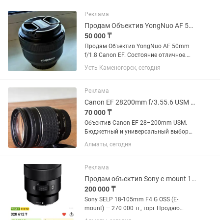
Реклама
Продам Объектив YongNuo AF 50mm f/1.8 Canon EF
50 000 ₸
Продам Объектив YongNuo AF 50mm
f/1.8 Canon EF. Состояние отличное.
Цена 50000. Возможен торг. Звоните в
Усть-Каменогорск, сегодня
любое время Динара
Реклама
Canon EF 28200mm f/3.55.6 USM универсальный зум
70 000 ₸
Объектив Canon EF 28–200mm USM.
Бюджетный и универсальный выбор
для начинающих фотографов.
Алматы, сегодня
Отличный универсальный объектив
«на каждый день» — перекрывает
большой диапазон фокусных
Реклама
расстояний: от...
Продам объектив Sony e-mount 18-105
200 000 ₸
Sony SELP 18-105mm F4 G OSS (E-
mount) — 270 000 тг, торг Продаю
универсальный объектив Sony 18–105