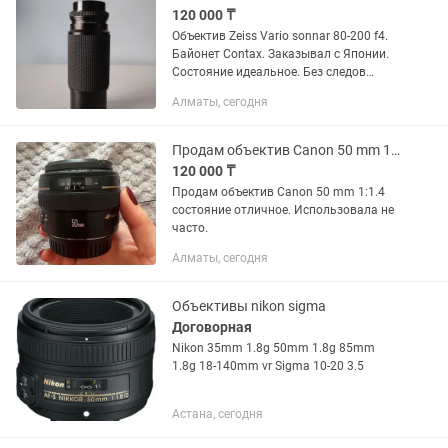
120 000 ₸
Объектив Zeiss Vario sonnar 80-200 f4.
Байонет Contax. Заказывал с Японии.
Состояние идеальное. Без следов
падения. Стекла без царапин и сколов.
Алматы, сегодня
Продаю так как не пользуюсь. Только
студийное...
Продам объектив Canon 50 mm 1-1,4.
120 000 ₸
Продам объектив Canon 50 mm 1:1.4
состояние отличное. Использовала не
часто.
Алматы, сегодня
Объективы nikon sigma
Договорная
Nikon 35mm 1.8g 50mm 1.8g 85mm
1.8g 18-140mm vr Sigma 10-20 3.5
Астана, сегодня