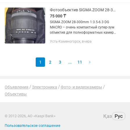
Фотообъектив SIGMA ZOOM 28-300mm 13.5-6.3 DG MACRO
75 000 ₸
SIGMA ZOOM 28-300mm 1:3.5-6.3 DG
MACRO – очень компактный супер-зум
объектив для полноформатных камер.
Выпускался для фотоаппаратов
Усть-Каменогорск, вчера
разных брендов. Имеет отличную
возможность снимать макро с...
1
2
3
...
11
Объявления
Электроника
Фото- и видеокамеры
Объективы
Қаз
Рус
© 2012-2026, АО «Kaspi Bank»
Пользовательское соглашение