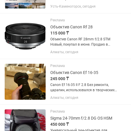
Canon EF 16-35mm f/4L IS USM.
Усть-Каменогорск, сегодня
Отличное состояние, стекла чистые,
грибка и царапин нет. Автофокус и
стабилизация работают идеально....
Реклама
Объектив Canon Rf 28
115 000 ₸
Объектив Canon RF 28mm f/2.8 STM
Новый, покупал в июне. Продаю в
связи ненадобностью.
Алматы, сегодня
Реклама
Объектив Canon Ef 16-35
245 000 ₸
Canon Ef 16-35 II F 2.8 Без ремонта,
царапин, использовался в творческих
целях, в банкетах не был. Состояние
Алматы, сегодня
10/10. Торг минимальный. Продаю так
как нужен кэш.
Реклама
Sigma 24-70mm f/2.8 DG OS HSM
450 000 ₸
Универсальный зум-объектив для