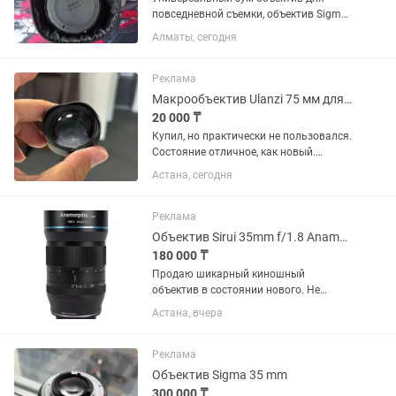
повседневной съемки, объектив Sigma
24-70mm f/2.8 DG OS HSM с креплением
Алматы, сегодня
Canon EF охватывает полезный
диапазон фокусных расстояний от
широкоугольного до портретного,...
Реклама
Макрообъектив Ulanzi 75 мм для смартфона
20 000 ₸
Купил, но практически не пользовался.
Состояние отличное, как новый.
Идеально подходит для макросъемки:
Астана, сегодня
цветы, насекомые, украшения,
предметная съемка. Увеличение 10×,
фокусировка на расстоянии...
Реклама
Объектив Sirui 35mm f/1.8 Anamorphic 1.33x для Sony E
180 000 ₸
Продаю шикарный киношный
объектив в состоянии нового. Не
использовался. Родной чехол. Торг
Астана, вчера
есть, предлагайте цену - подумаем
Объектив Sirui 35mm f/1.8 Anamorphic
1.33x для Sony E
Реклама
Объектив Sigma 35 mm
300 000 ₸