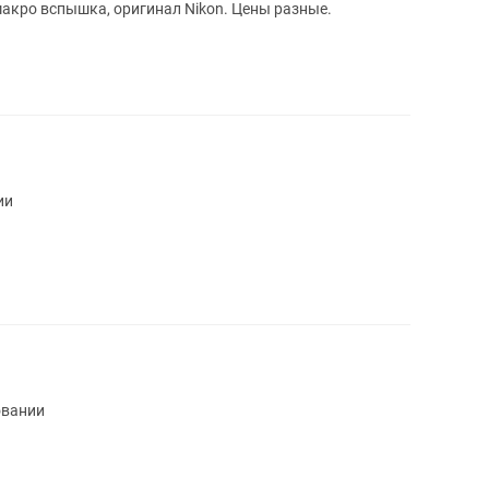
макро вспышка, оригинал Nikon. Цены разные.
ии
овании