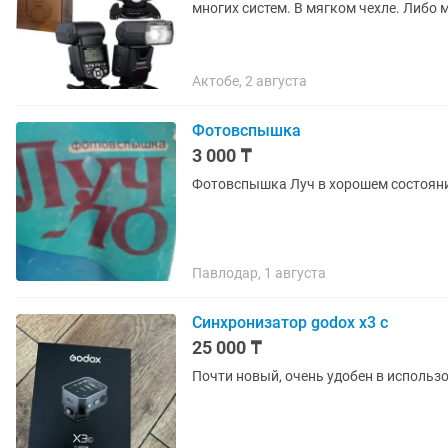
многих систем. В мягком чехле. Либо 
Актобе, 2 августа
Фотовспышка
3 000 ₸
Фотовспышка Луч в хорошем состоян
Павлодар, 1 августа
Синхронизатор godox x3 c
25 000 ₸
Почти новый, очень удобен в использ