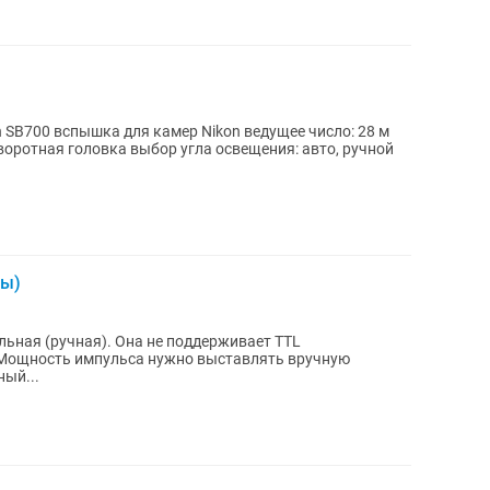
 SB700 вспышка для камер Nikon ведущее число: 28 м
воротная головка выбор угла освещения: авто, ручной
ты)
льная (ручная). Она не поддерживает TTL
 Мощность импульса нужно выставлять вручную
ый...