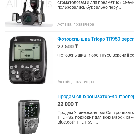
стоматологам и для предметной съемки Приобреталось на каспи кз Состояние отли
пользовались буквально пару...
Астана, позавчера
Фотовспышка Triopo TR950 верси
27 500 ₸
Фотовспышка Triopo TR950 версии ii 
Актобе, позавчера
Продам синхронизатор-Контролер 
22 000 ₸
Продам Универсальный Синхронизатор-
TTL HSS, подходит для всех марок камер - в количеств
Bluetooth TTL HSS -...