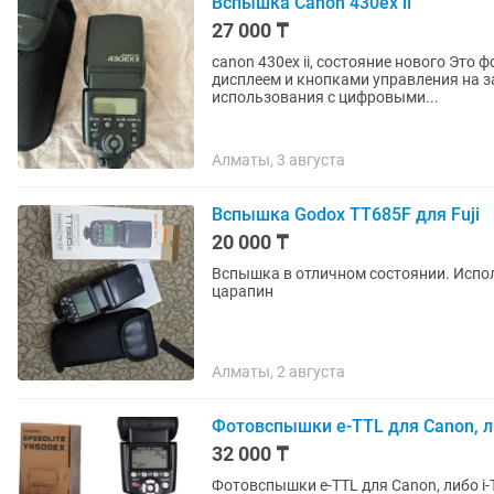
Вспышка Canon 430ex ii
27 000 ₸
canon 430ex ii, состояние нового Это фотовспышка Canon Speedlite 430EX II, оснащенная ЖК-
дисплеем и кнопками управления на з
использования с цифровыми...
Алматы, 3 августа
Вспышка Godox TT685F для Fuji
20 000 ₸
Вспышка в отличном состоянии. Исполь
царапин
Алматы, 2 августа
Фотовспышки e-TTL для Canon, ли
32 000 ₸
Фотовспышки e-TTL для Canon, либо i-