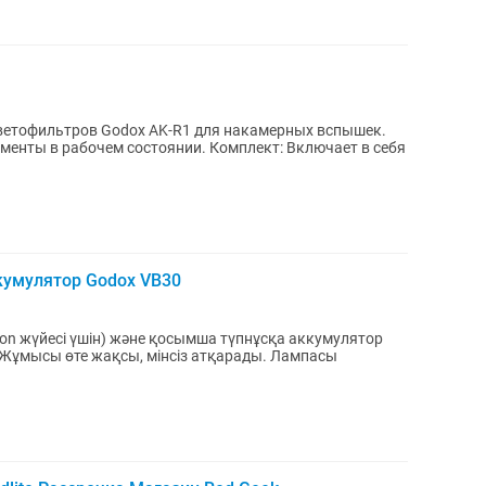
ветофильтров Godox AK-R1 для накамерных вспышек.
ементы в рабочем состоянии. Комплект: Включает в себя
кумулятор Godox VB30
kon жүйесі үшін) және қосымша түпнұсқа аккумулятор
Жұмысы өте жақсы, мінсіз атқарады. Лампасы