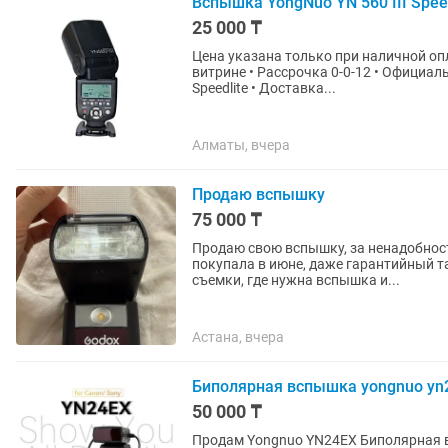
Вспышка YongNuo YN 560 III Spee
25 000 ₸
Цена указана только при наличной опл
витрине • Рассрочка 0-0-12 • Официальная Гарантия -30 дней • Вспышка YongNuo YN 560 III
Speedlite • Доставка...
Алматы, вчера
Продаю вспышку
75 000 ₸
Продаю свою вспышку, за ненадобност
покупала в июне, даже гарантийный талон еще 
съемки, где нужна вспышка и...
Астана, вчера
Биполярная вспышка yongnuo yn
50 000 ₸
Продам Yongnuo YN24EX Биполярная вспышка для макросъемки, особенно подойдет