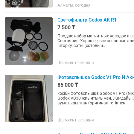
Алматы, сегодня
Светофильтр Godox AK-R1
7 500 ₸
Продаю набор магнитных насадок и с
Состояние: Хорошее, все основные эл
шторку, соты (сотовый...
Шымкент, сегодня
Фотовспышка Godox V1 Pro N Ак
85 000 ₸
кәсіби фотовспышка Godox V1 Pro (Ni
Godox VB30 жиынтығымен. Жағдайы: 
ауыстырылған (оригинал тетікпен...
Шымкент, сегодня