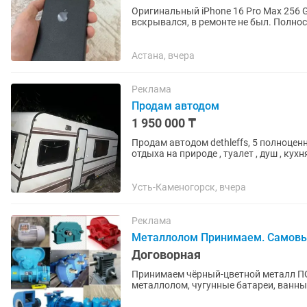
Оригинальный iPhone 16 Pro Max 256 G
вскрывался, в ремонте не был. Полно
Полный комплект: коробка и...
Астана, вчера
Реклама
Продам автодом
1 950 000 ₸
Продам автодом dethleffs, 5 полноценн
отдыха на природе , туалет , душ , кух
газа , отличный...
Усть-Каменогорск, вчера
Реклама
Металлолом Принимаем. Самов
Договорная
Принимаем чёрный-цветной металл ПО ВЫСОКИМ ЦЕНАМ
металлолом, чугунные батареи, ванны, трубы! Так же и цветного металла
Медь; Кабель; Аккумулятор; Латунь;...