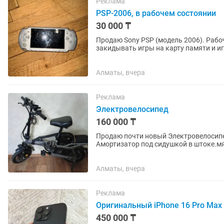
Реклама
PSP-2006, в рабочем состоянии
30 000 ₸
Продаю Sony PSP (модель 2006). Рабочая, пользовал
закидывать игры на карту памяти и и
приставок (Sega, Dendy, PS1...
Алматы, вчера
Реклама
Электровелосипед
160 000 ₸
Продаю почти новый Электровелосипед
Амортизатор под сидушкой в штоке.мя
дополнительно аккумулятор на 12...
Алматы, вчера
Реклама
Оригинальный iPhone 16 Pro Max
450 000 ₸