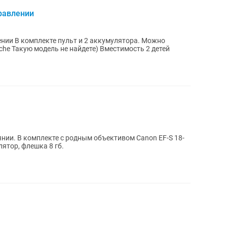
равлении
ра. Можно
я бизнеса Модель porche Такую модель не найдете) Вместимость 2 детей
янии. В комплекте с родным объективом Canon EF-S 18-
лятор, флешка 8 гб.