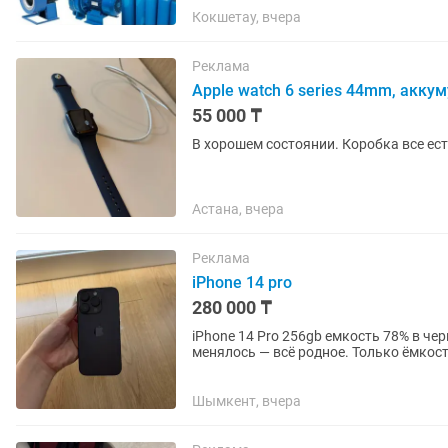
Кокшетау, вчера
Реклама
Apple watch 6 series 44mm, акку
55 000 ₸
Астана, вчера
Реклама
iPhone 14 pro
280 000 ₸
iPhone 14 Pro 256gb емкость 78% в черном цвете Не битый, не крашены
менялось — всё родное. Только ёмкос
находится в хорошем...
Шымкент, вчера