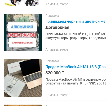
Алматы, вчера
Реклама
принимаем черный и цветной ме
Договорная
ПРИНИМАЕМ ЧЕРНЫЙ И ЦВЕТНОЙ МЕТАЛЛОЛОМ! - ВСЕВОЗМОЖ
аккумуляторы, радиаторы, холодильники, га
есть болгарка, резак и другие инструм
Алматы, вчера
Реклама
Продам MacBook Air M1 13,3 (Ros
320 000 ₸
Продам MacBook Air M1 в отличном состоянии. • Модель: MacBook Air M1
Оперативная память: 8 ГБ • SSD: 256 ГБ • Цвет: Ros
очень редко, состояние...
Алматы, вчера