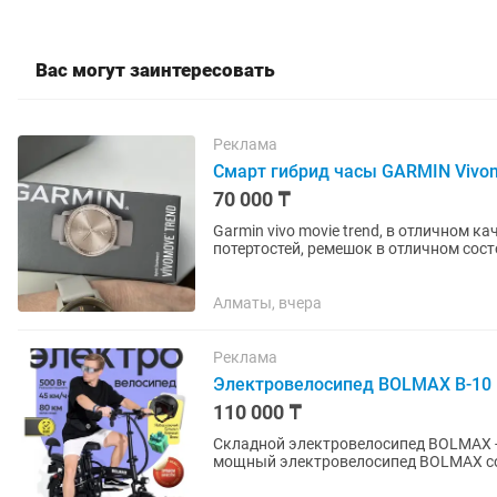
Вас могут заинтересовать
Реклама
Смарт гибрид часы GARMIN Vivom
70 000 ₸
Garmin vivo movie trend, в отличном ка
потертостей, ремешок в отличном сост
коробкой ,...
Алматы, вчера
Реклама
Электровелосипед BOLMAX B-10 
110 000 ₸
Складной электровелосипед BOLMAX -
мощный электровелосипед BOLMAX со
активного отдыха. Благодаря...