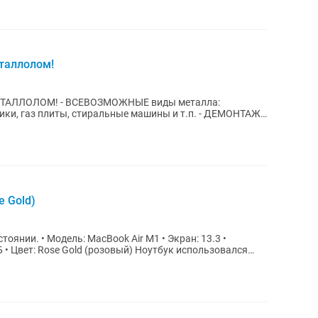
таллолом!
НЫЕ виды металла:
з плиты, стиральные машины и т.п. - ДЕМОНТАЖ:
енты...
e Gold)
 • Экран: 13.3 •
e Gold (розовый) Ноутбук использовался