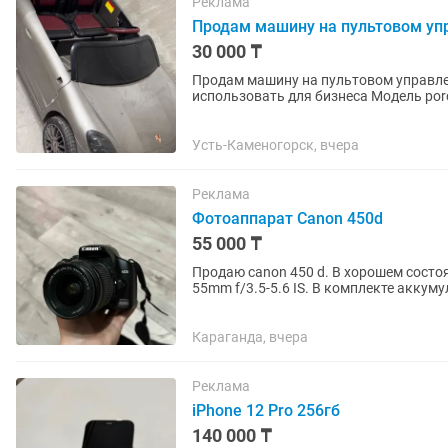
Реклама
Продам машину на пультовом уп
30 000 ₸
Продам машину на пультовом управлении В комплекте пульт и 2 аккумулято
использовать дл
Усть-Каменогорск, вчера
Реклама
Фотоаппарат Canon 450d
55 000 ₸
Продаю canon 450 d. В хорошем состо
55mm f/3.5-5.6 IS. В комплекте аккуму
Караганда, вчера
Реклама
iPhone 12 Pro 256гб
140 000 ₸