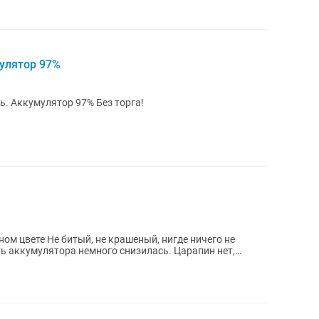
мулятор 97%
В хорошем состоянии. Коробка все есть. Аккумулятор 97% Без торга!
й, нигде ничего не
ть аккумулятора немного снизилась. Царапин нет,