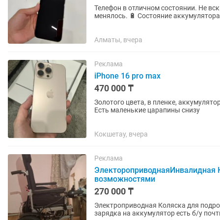
Телефон в отличном состоянии. Не вск
менялось. 🔋 Состояние аккумуля
Алматы, вчера
Реклама
iPhone 16 pro max
470 000 ₸
Золотого цвета, в пленке, аккумулятор 9
Есть маленькие царапины снизу
Кокшетау, вчера
Реклама
ЭлектороприводнаяИнвалидная К
возможностями
270 000 ₸
Электроприводная Коляска для подрос
зарядка на аккумулятор есть б/у почт