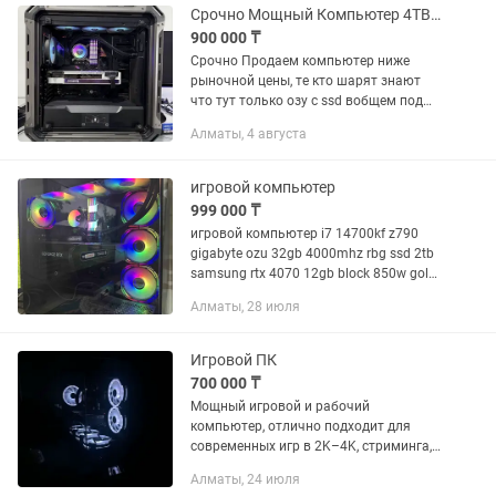
Мышка: Lamzu maya Клава: Ajazz
Срочно Мощный Компьютер 4TB SSD Hard RAM 64Gb 3090
820pro...
900 000 ₸
Срочно Продаем компьютер ниже
рыночной цены, те кто шарят знают
что тут только озу с ssd вобщем под
500к стоят У нас магазин долго
Алматы, 4 августа
продавать не можем нужны деньги на
товарооборот поэтому...
игровой компьютер
999 000 ₸
игровой компьютер i7 14700kf z790
gigabyte ozu 32gb 4000mhz rbg ssd 2tb
samsung rtx 4070 12gb block 850w gold
корпус куллер ргб win10
Алматы, 28 июля
Игровой ПК
700 000 ₸
Мощный игровой и рабочий
компьютер, отлично подходит для
современных игр в 2K–4K, стриминга,
монтажа и работы с графикой.
Алматы, 24 июля
Характеристики: •Процессор: Intel Core