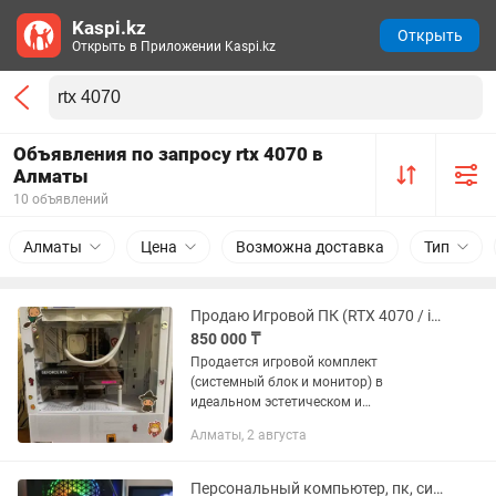
Kaspi.kz
Открыть
Открыть в Приложении Kaspi.kz
Объявления по запросу rtx 4070 в
Алматы
10 объявлений
Алматы
Цена
Возможна доставка
Тип
Продаю Игровой ПК (RTX 4070 / i7 DDR5) Монитор 2K 165Hz Windows 11
850 000 ₸
Продается игровой комплект
(системный блок и монитор) в
идеальном эстетическом и
техническом состоянии. Компьютер
Алматы, 2 августа
собирался лично для себя, с душой и
максимальным вниманием к каждой
детали — от...
Персональный компьютер, пк, системный блок RTX 4070 TI, I7 12700F, 64 гб ОЗ