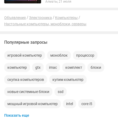
Алматы, 21 июля
безотказно, никаких замечаний насчет
этого нет. Все комплектующие в
шикарном...
Объявления
Электроника
Компьютеры
Настольные компьютеры, моноблоки, серверы
Популярные запросы
игровой компьютер
моноблок
процессор
компьютер
gtx
imac
комплект
блоки
скупка компьютеров
купим компьютер
новые системные блоки
ssd
мощный игровой компьютер
intel
core i5
Показать еще
gtx 1060
сервер
ddr3
моноблоки
nvidia