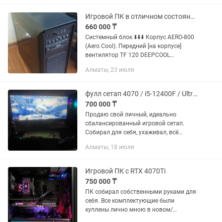
i7-13700F (16 ядер, до 5.2...
Игровой ПК в отличном состоянии игры на высоких настройках
660 000 ₸
Системный блок ⬇️⬇️⬇️ Корпус AERO-800
(Aero Cool). Передний [на корпусе]
вентилятор TF 120 DEEPCOOL
GameStorm. Материнская плата
Алматы, 23 июля
Gigabyte B760M DS3H DDR4 (LGA 1700).
Процессор Intel core...
фулл сетап 4070 / i5-12400F / Ultrawide 2k / Mchose / Aula
700 000 ₸
Продаю свой личный, идеально
сбалансированный игровой сетап.
Собирал для себя, ухаживал, всё
работает как швейцарские часы.
Алматы, 18 июля
Система тихая, холодная, тянет
абсолютно любые современные игры
на...
Игровой ПК с RTX 4070Ti
750 000 ₸
ПК собирал собственными руками для
себя. Все комплектующие были
куплены лично мною в новом/
запечатанном виде. Работает ПК