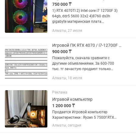
750 000 ₸
1) RTX 4070TI 2) Intel core i7 12700F 3)
64gb, ddr5 5600 32x2 4)8760 ds3h
gigabyte материнская плата
Поддерживает 13 gen процессор 5)
Алматы, 27 июля
есть монитор ultrawide 21:9 4k 144hz,
1mc, quantum dot. В подарок...
Игровой ПК RTX 4070 / i7-12700F Zowie 360Hz DXRacer (полный комплект)
900 000 ₸
Пожалуйста, сначала сравните с
другими объявлениями. За 600-700
тыс. тг зачастую продают только
системный блок с более слабыми
Алматы, 18 июля
характеристиками. Здесь же полный
комплект с монитором 360 Гц, креслом
и...
Реклама
Игравой компьютер
1 200 000 ₸
Продается Игровой компьютер
Характеристики : Ryzen 5 7500f RTX
4070 SUPER 12gb 32gb 6400hz
Алматы, сегодня
оперативка ddr5 1 терабайт ssd
1000wat блок питание В комплект