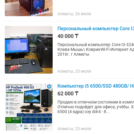
Алматы, 26 июля
Персональный компьютер Core I3
40 000 ₸
Персональный компьютер: Core I3-324
Клава Мышь\ КоврикWi-Fi Интернет Ад
2016г. г Алматы
Алматы, 25 июля
Компьютер i5 6500/SSD 480GB/ HD
62 000 ₸
Продаю в отличном состоянии в компл
Отлично подойдет для офиса, учёбы. Х
6500 (4 ядра) озу ddr4 - 8...
Алматы, 23 июля