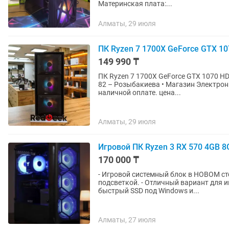
Материнская плата:...
Алматы, 29 июля
ПК Ryzen 7 1700X GeForce GTX 1
149 990 ₸
ПК Ryzen 7 1700X GeForce GTX 1070 HDD 1TB + S
82 – Розыбакиева • Магазин Электронной техники Red G
наличной оплате. цена...
Алматы, 29 июля
Игровой ПК Ryzen 3 RX 570 4GB 
170 000 ₸
- Игровой системный блок в НОВОМ ст
подсветкой. - Отличный вариант для игр, работы и учебы. - Система сбалансированная:
быстрый SSD под Windows и...
Алматы, 27 июля