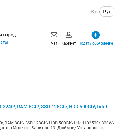
Қаз
Рус
 город:
маты
Чат
Кабинет
Подать объявление
-3240\ RAM 8Gb\ SSD 128Gb\ HDD 500Gb\ Intel
0\ RAM 8Gb\ SSD 128Gb\ HDD 500Gb\ Intel HD2500\ 300W\
даптер Монитор Samsung 19" Дюймов/ Установлено