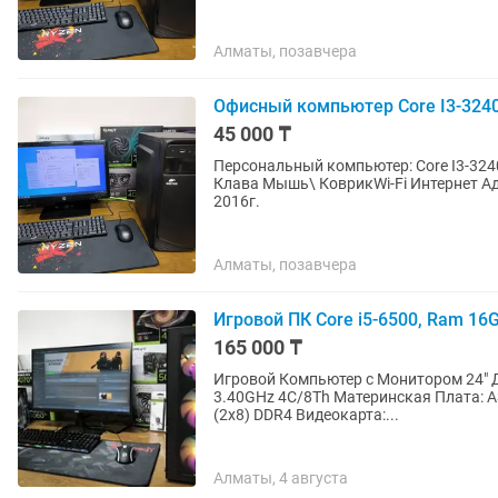
Алматы, позавчера
Офисный компьютер Core I3-3240
45 000 ₸
Персональный компьютер: Core I3-324
Клава Мышь\ КоврикWi-Fi Интернет Ад
2016г.
Алматы, позавчера
Игровой ПК Core i5-6500, Ram 16G
165 000 ₸
Игровой Компьютер с Монитором 24" Д
3.40GHz 4C/8Th Материнская Плата: A
(2x8) DDR4 Видеокарта:...
Алматы, 4 августа