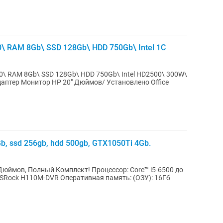
\ RAM 8Gb\ SSD 128Gb\ HDD 750Gb\ Intel 1C
0\ RAM 8Gb\ SSD 128Gb\ HDD 750Gb\ Intel HD2500\ 300W\
аптер Монитор HP 20" Дюймов/ Установлено Office
b, ssd 256gb, hdd 500gb, GTX1050Ti 4Gb.
юймов, Полный Комплект! Процессор: Core™ i5-6500 до
SRock H110M-DVR Оперативная память: (ОЗУ): 16Гб