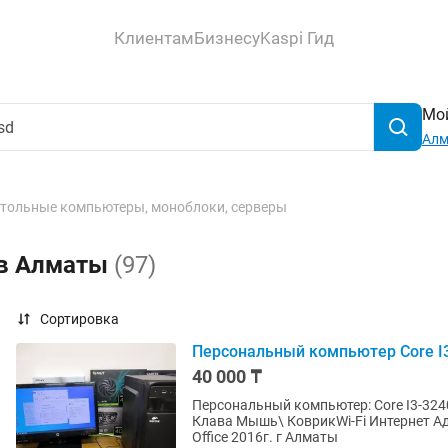
Клиентам
Бизнесу
Kaspi Гид
Мой
Ал
тольные компьютеры, моноблоки, серверы
 в Алматы
(97)
Сортировка
Персональный компьютер Core I3
40 000 ₸
Персональный компьютер: Core I3-324
Клава Мышь\ КоврикWi-Fi Интернет А
Office 2016г. г Алматы