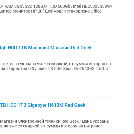
0\ RAM 8Gb\ SSD 128Gb\ HDD 500Gb\ Intel HD2500\ 300W\
аптер Монитор HP 20" Дюймов/ Установлено Office
80gb HDD 1TB Machinist Магазин Red Geek
ате. цена указана уже со скидкой, от суммы которая на
ная Гарантия -30 дней • ПК Intel Xeon E5-2640 v3 2.6Ghz
1TB HDD 1TB Gigabyte H610M Red Geek
н Электронной техники Red Geek • Цена указана
зана уже со скидкой, от суммы которая на витрине •