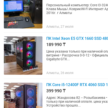
Персональный компьютер: Core I3-324
Клава Мышь\ КоврикWi-Fi Интернет Ад
2016г. г Алматы
Алматы, 27 июля
ПК Intel Xeon E5 GTX 1660 SSD 4
189 990 ₸
Цена указана только при наличной опл
витрине • Рассрочка 0-0-12 • Официаль
Gigabyte GTX...
Алматы, 26 июля
ПК Core i5-12400F RTX 4060 SSD 
399 990 ₸
Адрес: Жандосова 82 – Розыбакиева • Магази
только при наличной оплате. цена ука
Устройство прошло...