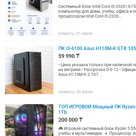
Системный блок Intel Core i5-2320 | 8 ГБ DDR
компьютер для дома, учебы, офиса и
процессором Intel Core i5-2320...
Алматы, 31 июля
ПК i3-6100 Asus H110M-K GTX 10
59 990 ₸
• Цена указана только при наличной о
на витрине • Рассрочка 0-0-12 • Офиц
Asus H110M-K 3.767...
Алматы, 30 июля
ТОП ИГРОВОЙ Мощный ПК Ryzen 5
1Tb
200 000 ₸
🎮 Игровой системный блок Ryzen 5 5500 + Vega 64 8GB ✅ Отличн
учебы и мультимедиа. 🔹 Процессор: AMD Ryzen 5 5500 (6 ядер / 12 потоков, до 4.2 GHz) 🔹