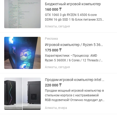
Бюджетный игровой компьютер
160 000 ₸
GTX 1060 3 gb RYZEN 5 4500 6-core
DDR4 16 gb SSD 1 tb Блок питание 325
W В подарок дам механический
Алматы, сегодня
клавиатуру и мышку
Реклама
Игровой компьютер / Ryzen 5 3600X / GTX 1650 SUPER 4GB / 16GB / SSD 1TB
175 000 ₸
Характеристики: • Процессор: AMD
Ryzen 5 3600X / 6 Cores / 12 Threads /
3.8 GHz - 4.4 GHz • Материнская карта:
Алматы, сегодня
Gigabyte A520M DS3H • ОЗУ: 16GB
(8GBx2) - DDR4 8GB 3200 MHz / Patriot
PSD48G320081 •...
Продам игровой компьютер intel core i5 12400
220 000 ₸
Продам мощный игровой компьютер в
стильном корпусе с настраиваемой
RGB подсветкой! Отлично подходит для
игр, работы, стриминга и монтажа.
Алматы, вчера
Состояние — идеальное, работает
очень тихо и...