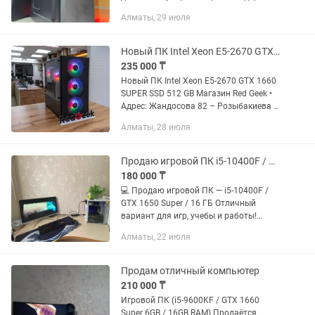
компьютер быстро загружается и
Алматы, 29 июля
стабильно работает. Характеристики: •
Процессор: Intel Core...
Новый ПК Intel Xeon E5-2670 GTX 1660 SUPER SSD 512 GB Магазин Red Geek
235 000 ₸
Новый ПК Intel Xeon E5-2670 GTX 1660
SUPER SSD 512 GB Магазин Red Geek •
Адрес: Жандосова 82 – Розыбакиева •
Магазин Электронной техники Red Geek
Алматы, 28 июля
• Рассрочка 0-0-12 • Официальная
Гарантия • Цена...
Продаю игровой ПК i5-10400F / GTX 1650 Super / 16 ГБ
180 000 ₸
💻 Продаю игровой ПК — i5-10400F /
GTX 1650 Super / 16 ГБ Отличный
вариант для игр, учебы и работы!
Готов к использованию. ⸻ 🔧
Алматы, 22 июля
Характеристики: • Процессор: Intel Core
i5-10400F (6 ядер / 12...
Продам отличный компьютер
210 000 ₸
Игровой ПК (i5-9600KF / GTX 1660
Super 6GB / 16GB RAM) Продаётся