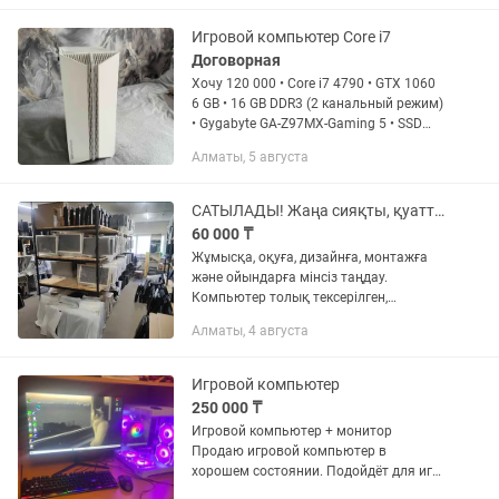
10400F 🔥 GeForce GTX 1660 Super 6 ГБ
🔥 16 ГБ...
Игровой компьютер Core i7
Договорная
Хочу 120 000 • Core i7 4790 • GTX 1060
6 GB • 16 GB DDR3 (2 канальный режим)
• Gygabyte GA-Z97MX-Gaming 5 • SSD
120 GB ZENITH • HDD 500 GB • 600w
Алматы, 5 августа
САТЫЛАДЫ! Жаңа сияқты, қуатты, кез келген жұмысқа дайын компьютер!
60 000 ₸
Жұмысқа, оқуға, дизайнға, монтажға
және ойындарға мінсіз таңдау.
Компьютер толық тексерілген,
тазаланған, термопаста жаңартылған
Алматы, 4 августа
— алған бойда қолдануға дайын!
Негізгі сипаттамалары (мысал
ретінде...
Игровой компьютер
250 000 ₸
Игровой компьютер + монитор
Продаю игровой компьютер в
хорошем состоянии. Подойдёт для игр,
учёбы и работы. Характеристики: Intel