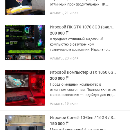
отличный производительный ПК.
Прекрасно подойдёт для популярных
Алматы, 21 июля
игр (CS2 200-330fps, Dota 2, GTA V,
PUBG, Warzone,cyberpunk 70fps),...
Игровой ПК GTX 1070 8GB (аналог RTX 3050) 16GB DDR4 Полностью обслужен
200 000 ₸
В продаже отличный, надежный
компьютер в безупречном
техническом состоянии. Идеально
подойдет как для домашних задач и
Алматы, 20 июля
учебы, так и для комфортного
гейминга (по производительности
превосходит сборки...
Игровой компьютер GTX 1060 6GB, i5-8500, 16GB
200 000 ₸
Продаю мощный компьютер в
отличном состоянии. Полностью готов
к использованию — подойдет для игр,
работы, учебы, монтажа и
Алматы, 19 июля
повседневных задач. Ничего докупать
не нужно! Характеристики: - Intel Core...
Игровой Core i5 10-Gen / 16GB / SSDHDD / GTX 1650 системный блок
150 000 ₸
Мощный системный блок для игр,