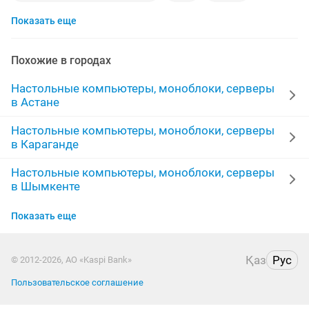
Показать еще
gtx 1060
сервер
ddr3
моноблоки
nvidia
16gb
core i7
полный
комп
dell
Похожие в городах
игровой пк
ноутбук компьютер
8gb
Настольные компьютеры, моноблоки, серверы
в Астане
17 монитор
4gb
игровой блок
4 ядерный
Настольные компьютеры, моноблоки, серверы
в Караганде
ddr4
4 ядра
комплект компьютера
Настольные компьютеры, моноблоки, серверы
полный комплект компьютер
xeon
месяц
в Шымкенте
gtx 1050
500gb
Настольные компьютеры, моноблоки, серверы
Показать еще
в Усть-Каменогорске
Настольные компьютеры, моноблоки, серверы
Қаз
Рус
© 2012-2026, АО «Kaspi Bank»
в Актобе
Пользовательское соглашение
Настольные компьютеры, моноблоки, серверы