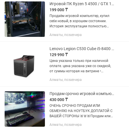
Игровой ПК Ryzen 5 4500 / GTX 1660 Super / 16 GB
199 000 ₸
Продаём игровой компьютер, купил
себе новый, в хорошем состоянии.
История эксплуатации полностью
известна. Не использовался для
Алматы, позавчера
майнинга и не разгонялся.
Характеристики: • Процессор: AMD
Ryzen 5 4500...
Lenovo Legion C530 Cube i5-8400 MSI GTX 1060 HDD 1 TB Магазин Red Gee
129 990 ₸
Цена указана только при наличной
оплате. цена указана уже со скидкой,
от суммы которая на витрине •
Официальная Гарантия • Рассрочка
Алматы, позавчера
Kaspi | Рассрочка Kaspi | Jusan | Halyk |
Freedom | Евразийский...
Продам срочно игровой компьютер
430 000 ₸
ОЧЕНЬ СРОЧНО ПРОДАМ ИЛИ
ОБМЕНЯЮ НА НОУТБУК ДОПЛАТОЙ С
ВАШЕЙ СТОРОНЫ 🚨🚨🚨Продам или
обменяю свой игровой ПК на ноутбук
Алматы, позавчера
💻 Характеристики: 🔥 Intel Core i5-