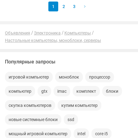
1
2
3
Объявления
Электроника
Компьютеры
Настольные компьютеры, моноблоки, серверы
Популярные запросы
игровой компьютер
моноблок
процессор
компьютер
gtx
imac
комплект
блоки
скупка компьютеров
купим компьютер
новые системные блоки
ssd
мощный игровой компьютер
intel
core i5