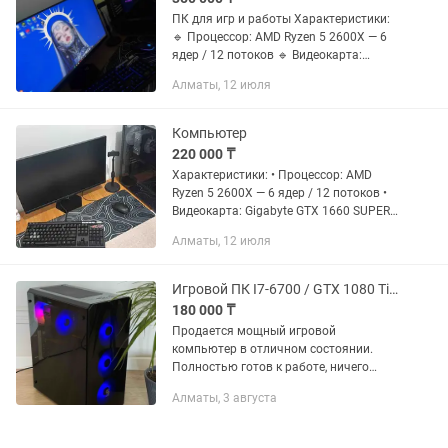
ПК для игр и работы Характеристики:
🔹 Процессор: AMD Ryzen 5 2600X — 6
ядер / 12 потоков 🔹 Видеокарта:
Gigabyte GTX 1660 SUPER 6GB 🔹 ОЗУ: (
Алматы, 12 июля
16 ГБ DDR4) 🔹 Хранилище: ▪️ SSD 512
ГБ ▪️ HDD 1...
Компьютер
220 000 ₸
Характеристики: • Процессор: AMD
Ryzen 5 2600X — 6 ядер / 12 потоков •
Видеокарта: Gigabyte GTX 1660 SUPER
6GB • ОЗУ: ( 16 ГБ DDR4) • Хранилище: •
Алматы, 12 июля
SSD 512 ГБ • HDD 1 ТБ •
Комплектующие: • Мышь...
Игровой ПК I7-6700 / GTX 1080 Ti / 16Gb / 512 SSD / Компьютер
180 000 ₸
Продается мощный игровой
компьютер в отличном состоянии.
Полностью готов к работе, ничего
делать не нужно — сел и играешь.
Алматы, 3 августа
Характеристики: Процессор Intel Core
i7-6700 (4 ядра / 8...