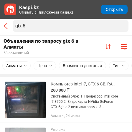
Kaspi.kz
Открыть
Открыть в Приложении Kaspi.kz
Объявления по запросу gtx 6 в
Алматы
58 объявлений
Алматы
Цена
Возможна доставка
Тип
Компьютер Intel I7, GTX 6 GB, RAM 32 GB, SSD 500 GB
260 000 ₸
Cистемный блок: 1. Процессор Intel core
i7 8700 2. Видеокарта NVidia GeForce
GTX 6gb с 2 вентиляторами. 3.
Оперативная память 32 gb, 2 по 16 gb-
Алматы, 24 июля
DDR4. 4. Материнская плата COLOFUL.
5. Блок питания на...
Реклама