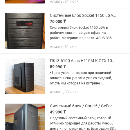
Алматы, 31 июля
Core i5-10400F GTX 1660 Ti 6 GB ОЗУ 16
GB SSD 512 GB Блок...
Системные блок Socket 1150 LGA, Процессор, ПК
70 000 ₸
Системный блок Socket 1150 LGA в
рабочем состоянии, для офисных
работ. Материнская плата: ASUS B85M-
G (есть коробка) Процессор: СPU Intel
Алматы, 31 июля
Сore i5-4460, 3.2 GHz (Haswell, 3.4),
4C/4T, 6 MB L3,...
ПК i3-6100 Asus H110M-K GTX 1050 SSD 120gb HDD 1TB Магазин Red Geek
59 990 ₸
• Цена указана только при наличной
оплате. цена указана уже со скидкой,
от суммы которая на витрине •
Рассрочка 0-0-12 • Официальная
Алматы, 30 июля
Гарантия-30 дней • Официальный ПК
Core i3-6100 Asus H110M-K 3.767...
Системный блок / Core i5 / GeForce GTX 650 / SSD для офиса и игр
49 990 ₸
Надёжный системный блок, который
отлично подойдёт для работы, учебы,
дома и популярных игр. Благодаря SSD