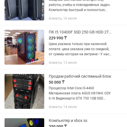
работы, учебы и повседневных задач.
Компьютер быстрый и полностью
готов к работе. Характеристики: •
Алматы, 16 июля
Процессор: Intel Core i5-10400 (6 ядер /
12 потоков, до 4.3 GHz) •...
ПК I5 10400F SSD 250 GB HDD 2TB Gigabyte B460m DS3H Магазин Red Geek
229 990 ₸
Цена указана только при наличной
оплате. цена указана уже со скидкой,
от суммы которая на витрине • У нас
вы можете оформить рассрочку 0-0-12
Алматы, 15 июля
• мы предоставляем официальную
гарантию, которая...
Продам рабочий системный блок
50 000 ₸
Процессор Intel Core i5-4460
Материнская плата ASUS H81M-K ОЗУ
6 гб Видеокарта GTX 750 1GB SSD
240GB HDD 1TB блок питания 550W
Алматы, 14 июля
Подойдёт для офиса, учёбы, браузера,
YouTube, фильмов и базовых...
Компьютер и xbox ss
350 000 ₸