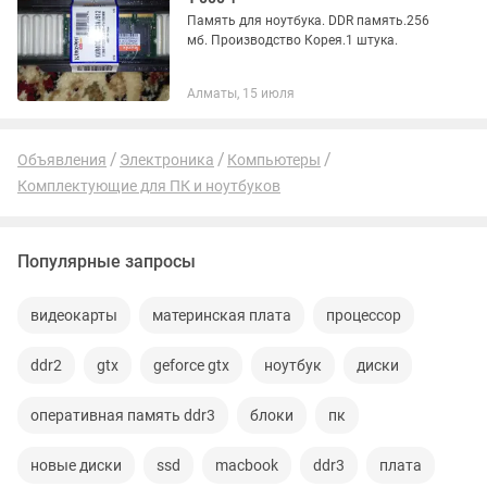
Память для ноутбука. DDR память.256
мб. Производство Корея.1 штука.
Алматы, 15 июля
Объявления
Электроника
Компьютеры
Комплектующие для ПК и ноутбуков
Популярные запросы
видеокарты
материнская плата
процессор
ddr2
gtx
geforce gtx
ноутбук
диски
оперативная память ddr3
блоки
пк
новые диски
ssd
macbook
ddr3
плата