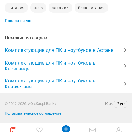
питания
asus
жесткий
блок питания
Показать еще
переходник
видеокарта
кабель
корпус
матрица
acer
зарядное устройство
привод
Похожие в городах
шнур
lenovo
батарея
ноутбуки новые
Комплектующие для ПК и ноутбуков в Астане
macbook pro
vga
новые аккумулятор
Комплектующие для ПК и ноутбуков в
Караганде
адаптер
жесткий диск
2 gb
gtx 1060
intel
Комплектующие для ПК и ноутбуков в
Казахстане
Қаз
Рус
© 2012-2026, АО «Kaspi Bank»
Пользовательское соглашение