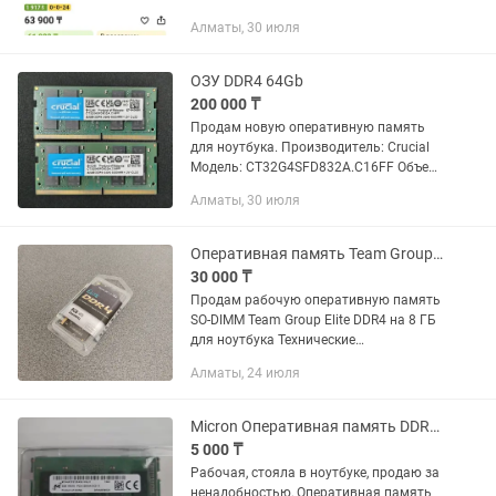
Алматы, 30 июля
ОЗУ DDR4 64Gb
200 000 ₸
Продам новую оперативную память
для ноутбука. Производитель: Crucial
Модель: CT32G4SFD832A.C16FF Объем
памяти: 64Gb 2x32 Kit Тип памяти:
Алматы, 30 июля
DDR4 Тактовая частота памяти:
3200MHz Тайминги памяти:...
Оперативная память Team Group Elite DDR4 8GB 2666MHz
30 000 ₸
Продам рабочую оперативную память
SO-DIMM Team Group Elite DDR4 на 8 ГБ
для ноутбука Технические
характеристики: Тип: DDR4 SO-DIMM
Алматы, 24 июля
Объем: 8 ГБ Частота: 2666 МГц (PC4-
21300) Тайминги:...
Micron Оперативная память DDR4 4GB 3200MHz
5 000 ₸
Рабочая, стояла в ноутбуке, продаю за
ненадобностью, Оперативная память