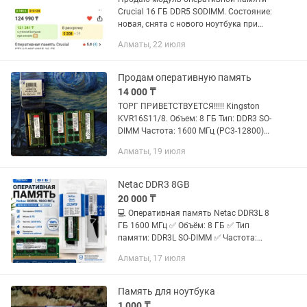
Crucial 16 ГБ DDR5 SODIMM. Состояние:
новая, снята с нового ноутбука при
апгрейде на более быструю память.
Алматы, 22 июля
Практически не использовалась.
Полностью проверена — ошибок...
Продам оперативную память
14 000 ₸
ТОРГ ПРИВЕТСТВУЕТСЯ!!!!! Kingston
KVR16S11/8. Объем: 8 ГБ Тип: DDR3 SO-
DIMM Частота: 1600 МГц (PC3-12800)
Полностью исправна. ЦЕНА: 7500ТГ
Алматы, 19 июля
Transcend 4GB DDR3 SO-DIMM
(2x4gb=8gb) Модель:...
Netac DDR3 8GB
20 000 ₸
💻 Оперативная память Netac DDR3L 8
ГБ 1600 МГц ✅ Объём: 8 ГБ ✅ Тип
памяти: DDR3L SO-DIMM ✅ Частота:
1600 МГц ✅ Напряжение: 1.35 В ✅ Для
Алматы, 17 июля
ноутбуков ✅ Полностью исправна, без
ошибок Оперативная память...
Память для ноутбука
1 000 ₸