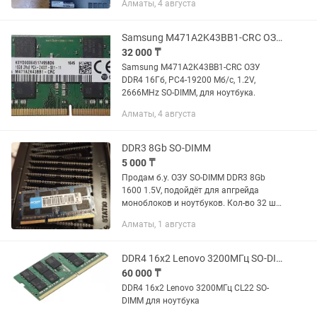
Алматы, 4 августа
4GB — 6 000 so-dimm ddr4 8GB — 20 000
so-dimm ddr5...
Samsung M471A2K43BB1-CRC ОЗУ DDR4 16Гб, PC4-19200 Мб/с, 1.2V, 2666MHz SO-DI
32 000 ₸
Samsung M471A2K43BB1-CRC ОЗУ
DDR4 16Гб, PC4-19200 Мб/с, 1.2V,
2666MHz SO-DIMM, для ноутбука.
Алматы, 4 августа
DDR3 8Gb SO-DIMM
5 000 ₸
Продам б.у. ОЗУ SO-DIMM DDR3 8Gb
1600 1.5V, подойдёт для апгрейда
моноблоков и ноутбуков. Кол-во 32 шт.
5 000тг за шт.
Алматы, 1 августа
DDR4 16x2 Lenovo 3200МГц SO-DIMM
60 000 ₸
DDR4 16x2 Lenovo 3200МГц CL22 SO-
DIMM для ноутбука