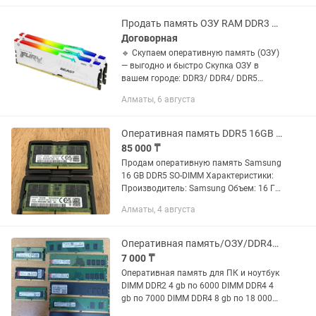
DDR4. Возможна проверка перед...
Продать память ОЗУ RAM DDR3 DDR4 DDR5
Договорная
🔹 Скупаем оперативную память (ОЗУ)
— выгодно и быстро Скупка ОЗУ в
вашем городе: DDR3/ DDR4/ DDR5
Покупаем оперативную память для ПК
Алматы, 6 августа
и ноутбуков — быстро, честно и по
рыночной цене 💰 ✅ Что...
Оперативная память DDR5 16GB SODIMM Samsung
85 000 ₸
Продам оперативную память Samsung
16 GB DDR5 SO-DIMM Характеристики:
Производитель: Samsung Объем: 16 ГБ
Тип: DDR5 SO-DIMM Частота: 5600 MT/s
Алматы, 4 августа
(PC5-5600B) Форм-фактор: SO-DIMM
(для ноутбуков) ...
Оперативная память/ОЗУ/DDR4/DDR5
7 000 ₸
Оперативная память для ПК и ноутбук
DIMM DDR2 4 gb по 6000 DIMM DDR4 4
gb по 7000 DIMM DDR4 8 gb по 18 000
so-dimm ddr2 2GB — 3 000 so-dimm ddr2