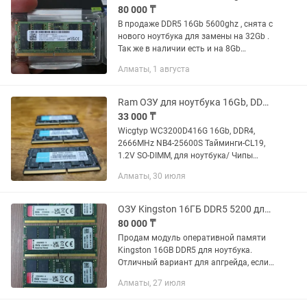
80 000 ₸
В продаже DDR5 16Gb 5600ghz , снята с
нового ноутбука для замены на 32Gb .
Так же в наличии есть и на 8Gb
5600ghz - цена 25000
Алматы, 1 августа
Ram ОЗУ для ноутбука 16Gb, DDR4, 2666MHz NB4-21300S Тайминги-CL19, 1.2V
33 000 ₸
Wicgtyp WC3200D416G 16Gb, DDR4,
2666MHz NB4-25600S Тайминги-CL19,
1.2V SO-DIMM, для ноутбука/ Чипы
(Micron), Гарантия 1 года. г Алматы .
Алматы, 30 июля
ОЗУ Kingston 16ГБ DDR5 5200 для ноутбука SO-DIMM
80 000 ₸
Продам модуль оперативной памяти
Kingston 16GB DDR5 для ноутбука.
Отличный вариант для апгрейда, если
хотите ускорить работу ноутбука,
Алматы, 27 июля
улучшить многозадачность и сделать
систему заметно бодрее в...