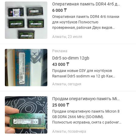
Оперативная память DDR4 4гб для ноутбуков
6 000 ₸
Оперативная память DDR4 4гб планки
для ноутбуков Полностью
проверенная, рабочая Двух видов
Samsung и Kingston Цена указана за 1
Алматы, 23 июля
штуку Есть количество!
Реклама
Ddr5 so-dimm 12gb
43 000 ₸
Продам новые ОЗУ для ноутбуков
Ramaxel Ddr5 sodimm на 12 gb Как
ноутбуки приобрели сделали апгрейд
Алматы, сегодня
на 32 гб. Эти сразу же сняли. Есть в
наличии 3 шт по 43 тыс каждая
планка. При покупке больше...
Продам оперативную память Micron 8 GB DDR4
25 000 ₸
Продам оперативную память Micron 8
GB DDR4 2666 MHz (SO-DIMM).
Полностью исправна, снята с рабочего
ноутбука. Подойдет для апгрейда
Алматы, позавчера
большинства ноутбуков с поддержкой