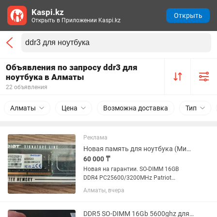
Kaspi.kz
Открыть
Открыть в Приложении Kaspi.kz
Объявления по запросу ddr3 для
ноутбука в Алматы
22 объявления
Алматы
Цена
Возможна доставка
Тип
Реклама
Новая память для ноутбука (Мини PC) 16Gb 3200 DDR4 SO-DIMM
60 000 ₸
Новая на гарантии. SO-DIMM 16GB
DDR4 PC25600/3200MHz Patriot
Signature Line, BOX (PSD416G320081S)
Алматы, вчера
DDR5 SO-DIMM 16Gb 5600ghz для ноутбука новая