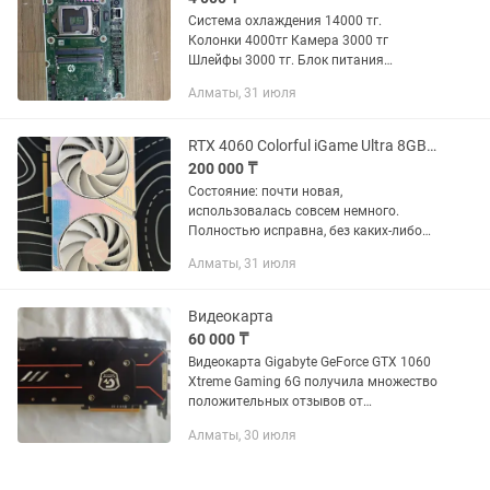
Система охлаждения 14000 тг.
Колонки 4000тг Камера 3000 тг
Шлейфы 3000 тг. Блок питания
оригинал. 16000тг Видео карта geforce
Алматы, 31 июля
mx130 2 gb 10000тг Мат плата - слетел
биос, изображение выдает только...
RTX 4060 Colorful iGame Ultra 8GB почти новая
200 000 ₸
Состояние: почти новая,
использовалась совсем немного.
Полностью исправна, без каких-либо
проблем. Не менялась, не
Алматы, 31 июля
ремонтировалась. Комплектация:
Видеокарта Без коробки В защитной
пленке ...
Видеокарта
60 000 ₸
Видеокарта Gigabyte GeForce GTX 1060
Xtreme Gaming 6G получила множество
положительных отзывов от
пользователей. Основные достоинства
Алматы, 30 июля
карты включают в себя высокую
производительность, тихую работу и...