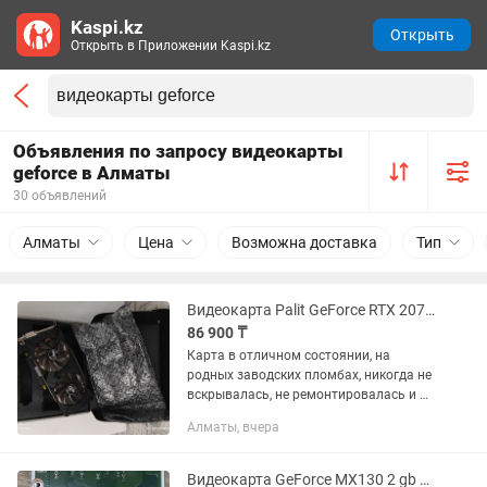
Kaspi.kz
Открыть
Открыть в Приложении Kaspi.kz
Объявления по запросу видеокарты
geforce в Алматы
30 объявлений
Алматы
Цена
Возможна доставка
Тип
Видеокарта Palit GeForce RTX 2070 GamingPro 8GB
86 900 ₸
Карта в отличном состоянии, на
родных заводских пломбах, никогда не
вскрывалась, не ремонтировалась и не
майнила. Стояла в обычном
Алматы, вчера
домашнем ПК, практически не
использовалась Все тесты проходили
без...
Видеокарта GeForce MX130 2 gb на моноблок