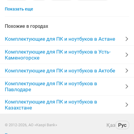
Показать еще
переходник
видеокарта
кабель
корпус
матрица
acer
зарядное устройство
привод
Похожие в городах
шнур
lenovo
батарея
ноутбуки новые
Комплектующие для ПК и ноутбуков в Астане
macbook pro
vga
новые аккумулятор
Комплектующие для ПК и ноутбуков в Усть-
Каменогорске
адаптер
жесткий диск
2 gb
gtx 1060
intel
Комплектующие для ПК и ноутбуков в Актобе
Комплектующие для ПК и ноутбуков в
Павлодаре
Комплектующие для ПК и ноутбуков в
Казахстане
Қаз
Рус
© 2012-2026, АО «Kaspi Bank»