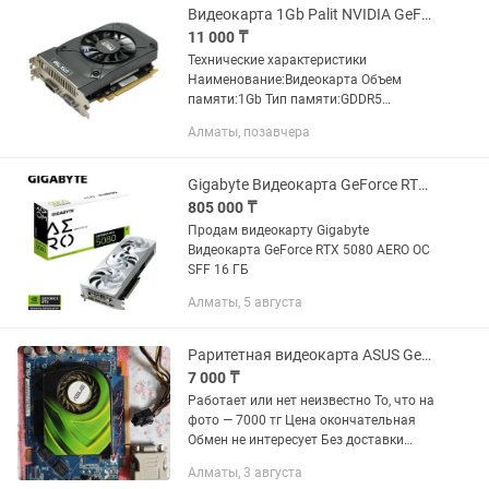
Видеокарта 1Gb Palit NVIDIA GeForce GTX750
11 000 ₸
Технические характеристики
Наименование:Видеокарта Объем
памяти:1Gb Тип памяти:GDDR5
Модель:GTX750 STORMX OC
Алматы, позавчера
Производитель:Palit Графический
процессор:NVIDIA GeForce GTX750
Разрядность шины:128...
Gigabyte Видеокарта GeForce RTX 5080 AERO OC SFF 16 ГБ
805 000 ₸
Продам видеокарту Gigabyte
Видеокарта GeForce RTX 5080 AERO OC
SFF 16 ГБ
Алматы, 5 августа
Раритетная видеокарта ASUS GeForce 7900 GS TOP
7 000 ₸
Работает или нет неизвестно То, что на
фото — 7000 тг Цена окончательная
Обмен не интересует Без доставки
Алматы Наурызбайский район мкр
Алматы, 3 августа
Карагайлы