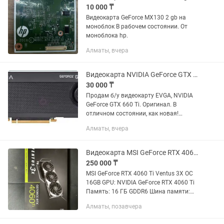
10 000 ₸
Видеокарта GeForce MX130 2 gb на
моноблок В рабочем состоянии. От
моноблока hp.
Алматы, вчера
Видеокарта NVIDIA GeForce GTX 660 Ti (ГТХ660ТИ), б/у в отл. состоянии
30 000 ₸
Продам б/у видеокарту EVGA, NVIDIA
GeForce GTX 660 Ti. Оригинал. В
отличном состоянии, как новая!
Видеокарта не перегревалась, не
Алматы, вчера
нагружалась, не «разгонялась» и
майнинге не эксплуатировалась....
Видеокарта MSI GeForce RTX 4060 Ti Ventus 3X OC 16GB
250 000 ₸
MSI GeForce RTX 4060 Ti Ventus 3X OC
16GB GPU: NVIDIA GeForce RTX 4060 Ti
Память: 16 ГБ GDDR6 Шина памяти:
128-bit Частота Boost: до 2565 МГц
Алматы, позавчера
Охлаждение: Ventus 3X, 3 вентилятора
Поддержка: Ray...