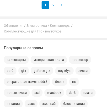
1
2
Объявления
Электроника
Компьютеры
Комплектующие для ПК и ноутбуков
Популярные запросы
видеокарты
материнская плата
процессор
ddr2
gtx
geforce gtx
ноутбук
диски
оперативная память ddr3
блоки
пк
новые диски
ssd
macbook
ddr3
плата
питания
asus
жесткий
блок питания