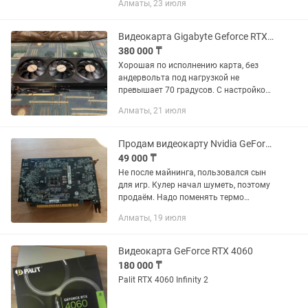
Алматы, 23 июля
Производитель:Gigabyte Графический
процессор:NVIDIA GeForce GTX1050
Разрядность шины:128...
Видеокарта Gigabyte Geforce RTX 4070 Super Gaming OC
380 000 ₸
Хорошая по исполнению карта, без
андервольта под нагрузкой не
превышает 70 градусов. С настройкой
и в более прохладном помещении
Алматы, 21 июля
соответственно будет и пониже. Карта
использовалась в течение двух...
Продам видеокарту Nvidia GeForce GTX 1650 super
49 000 ₸
Не после майнинга, пользовался сын
для игр. Кулер начал шуметь, поэтому
продаём. Надо поменять термо
прокладки.
Алматы, 19 июля
Видеокарта GeForce RTX 4060
180 000 ₸
Palit RTX 4060 Infinity 2