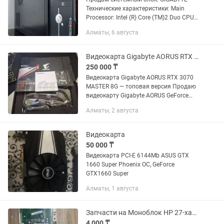
Технические характеристики: Main
Processor: Intel (R) Core (TM)2 Duo CPU
E6550 2.33 GHz (333×7) CPUID: 06FB
Алматы, 6 августа
Patch ID: 00B6 Memory Testing:
2096128K Видеокарта:...
Видеокарта Gigabyte AORUS RTX 3070 MASTER 8G
250 000 ₸
Видеокарта Gigabyte AORUS RTX 3070
MASTER 8G — топовая версия Продаю
видеокарту Gigabyte AORUS GeForce
RTX 3070 MASTER 8G (GV-N3070AORUS
Алматы, 2 августа
M-8GD) — флагманская версия 3070 в
линейке: массивное...
Видеокарта
50 000 ₸
Видеокарта PCI-E 6144Mb ASUS GTX
1660 Super Phoenix OC, GeForce
GTX1660 Super
Алматы, 1 августа
Запчасти на Моноблок HP 27-xa0036ur
4 000 ₸