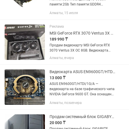
памяти:2Gb Тип памяти:GDDR4
Модель:2GD4 LP OC
Алматы, 15 июля
Производитель:MSI Графический
процессор:NVIDIA GeForce GT1030
Разрядность шины:64...
Реклама
MSI GeForce RTX 3070 Ventus 3X OC 8GB Полный комплект
189 990 ₸
Продам видеокарту MSI GeForce RTX
3070 Ventus 3X OC 8GB. Видеокарта
полностью исправна и готова к
Алматы, вчера
работе. Полный комплект:
Оригинальная коробка. Фирменная
подборка MSI. Документация.
Видеокарта ASUS EN9600GT/HTDI/1G/A
Заводской...
13 000 ₸
ASUS EN9600GT/HTDI/1G/A —
видеокарта на базе графического чипа
NVIDIA GeForce 9600 GT. Она оснащена
1 ГБ видеопамяти GDDR3 с 256-битной
Алматы, позавчера
шиной и предназначалась для
базовых мультимедийных систем и...
Продам системный блок GIGABYTE
20 000 ₸
Продам системный блок: GIGABYTE