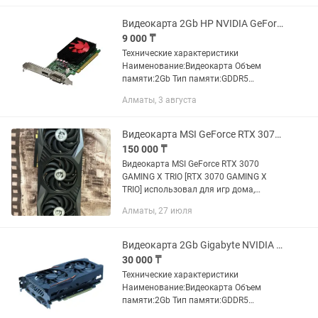
Видеокарта 2Gb HP NVIDIA GeForce GT730
9 000 ₸
Технические характеристики
Наименование:Видеокарта Объем
памяти:2Gb Тип памяти:GDDR5
Модель:917882-ZH1 Производитель:HP
Алматы, 3 августа
Графический процессор:NVIDIA GeForce
GT730 Разрядность шины:64...
Видеокарта MSI GeForce RTX 3070 GAMING X TRIO [RTX 3070 GAMING X TRIO]
150 000 ₸
Видеокарта MSI GeForce RTX 3070
GAMING X TRIO [RTX 3070 GAMING X
TRIO] использовал для игр дома,
состояние отличное.
Алматы, 27 июля
Видеокарта 2Gb Gigabyte NVIDIA GeForce GTX1050
30 000 ₸
Технические характеристики
Наименование:Видеокарта Объем
памяти:2Gb Тип памяти:GDDR5
Модель:GV-N1050OC-2GD