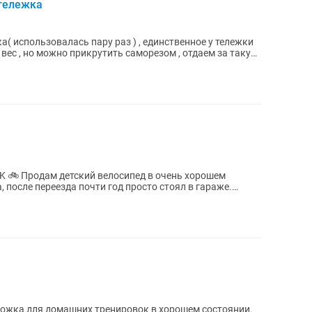
 тележка
а( использовалась пару раз ) , единственное у тележки
 вес , но можно прикрутить саморезом , отдаем за такую
ь хорошем
 после переезда почти год просто стоял в гараже.
рожка для домашних тренировок в хорошем состоянии.