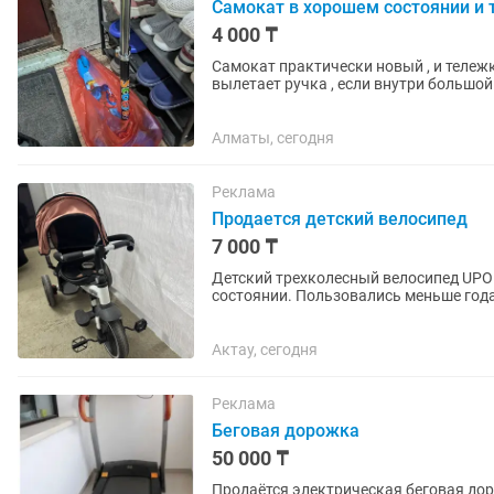
Самокат в хорошем состоянии и
4 000 ₸
Самокат практически новый , и тележк
вылетает ручка , если внутри большой
цену в связи с...
Алматы, сегодня
Реклама
Продается детский велосипед
7 000 ₸
Детский трехколесный велосипед UPOK 🚲 Продам детский велосипед в очен
состоянии. Пользовались меньше года,
Удобный и комфортный: •...
Актау, сегодня
Реклама
Беговая дорожка
50 000 ₸
Продаётся электрическая беговая до