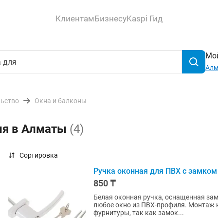
Клиентам
Бизнесу
Kaspi Гид
Мой
Ал
льство
Окна и балконы
для в Алматы
(4)
Сортировка
Ручка оконная для ПВХ с замком
850 ₸
Белая оконная ручка, оснащенная зам
любое окно из ПВХ-профиля. Монтаж 
фурнитуры, так как замок...