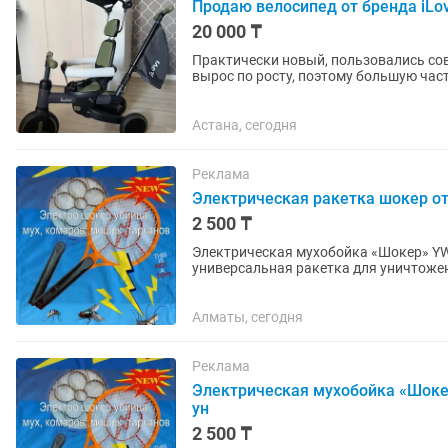
Продаю велосипед от бренда iLovi
20 000 ₸
Практически новый, пользовались сов
вырос по росту, поэтому большую часть вре
отличное, без поломок. ✅...
Астана, сегодня
Реклама
Электрическая ракетка шокер от
2 500 ₸
Электрическая мухобойка «Шокер» YW
универсальная ракетка для уничтожен
тараканов,слепней, мошек и...
Алматы, сегодня
Реклама
Электрическая мухобойка «Шоке
ун
2 500 ₸