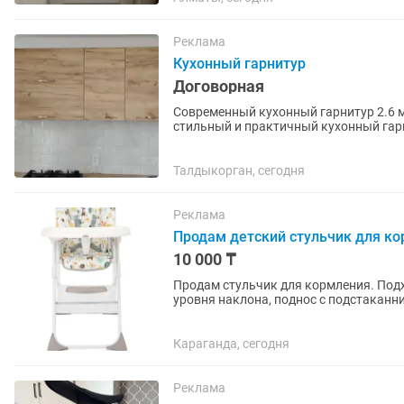
Реклама
Кухонный гарнитур
Договорная
Современный кухонный гарнитур 2.6 м
стильный и практичный кухонный гарн
выполнен в благородном...
Талдыкорган, сегодня
Реклама
Продам детский стульчик для к
10 000 ₸
Продам стульчик для кормления. Подхо
уровня наклона, поднос с подстаканником 5-точечные ремни безопаснос
складывается при помощи одной...
Караганда, сегодня
Реклама