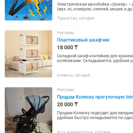
Электрическая мухобойка «Шокер» – 
(мух, ос, комаров, слепней, мошек и 
служит простым и эффективным...
Туркестан, сегодня
Реклама
Пластиковый шкафчик
18 000 ₸
Складной шкаф-контейнер для хранения Компактный органайзер с прозрачными дверц
колёсиками. Складывается, удобная р
игрушек, мелочей. Прочный...
Алматы, сегодня
Реклама
Продам Коляску прогулочную Ini
20 000 ₸
Продам Коляску подходит для ежеднев
удобная быстро складывается по одно
москитная сетка , коляска имеет...
Усть-Каменогорск, сегодня