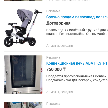
Реклама
Срочно продам велосипед-коляску
Договорная
Велосипед 3-х колёсный с ручкой для мамы. Поворотное сиденье 360 градусо
спинка. Гелевые колёса. Очень манёв
трёхколёсный велосипед Материал...
Алматы, сегодня
Реклама
Конвекционная печь ABAT КЭП-10
750 000 ₸
Продается профессиональная конвекц
Предназначена для пекарен, кондитер
Рассчитана на 10 уровней под...
Алматы, сегодня
Реклама